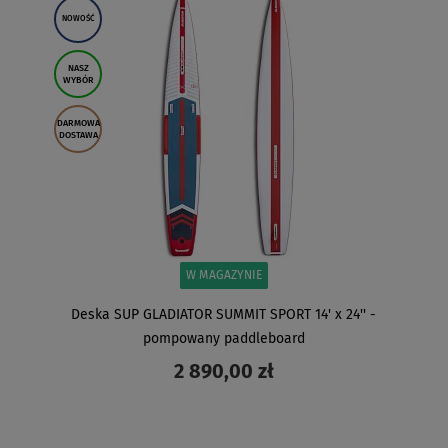
NOWOŚĆ
NASZ
WYBÓR
DARMOWA
DOSTAWA
W MAGAZYNIE
Deska SUP GLADIATOR SUMMIT SPORT 14' x 24'' -
pompowany paddleboard
2 890,00 zł