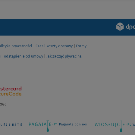
ZOBACZ
olityka prywatności
|
Czas i koszty dostawy
|
Formy
u - odstąpienie od umowy
|
Jak zacząć pływać na
2026