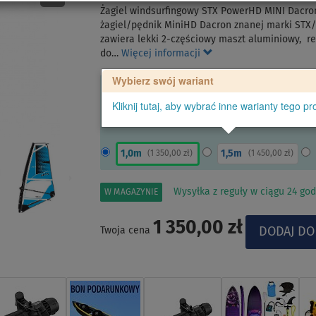
Żagiel windsurfingowy STX PowerHD MINI Dacron 
żagiel/pędnik MiniHD Dacron znanej marki STX/
zawiera lekki 2-częściowy maszt aluminiowy, re
do…
Więcej informacji
Wybierz swój wariant
Kliknij tutaj, aby wybrać inne warianty tego pr
1,0m
1,5m
(
1 350,00 zł
)
(
1 450,00 zł
)
Wysyłka z reguły w ciągu 24 god
W MAGAZYNIE
1 350,00 zł
Twoja cena