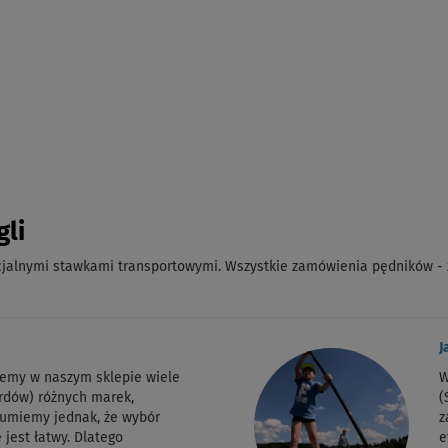
gli
ecjalnymi stawkami transportowymi. Wszystkie zamówienia pędników - 
J
jemy w naszym sklepie wiele
W
rdów) różnych marek,
(
zumiemy jednak, że wybór
z
 jest łatwy. Dlatego
e