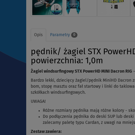
Opis
Parametry
0
pędnik/ żagiel STX PowerHD
powierzchnia: 1,0m
Żagiel windsurfingowy STX PowerHD MINI Dacron RIG
–
Bardzo lekki, dziecięcy żagiel/pędnik MiniHD Dacron 
bom, stopę masztu oraz fał startowy i linki do taklo
szkółkach windsurfingowych.
UWAGA!
Różne rozmiary pędnika mają różne kolory - sko
Do podłączenia pędnika do deski SUP lub deski
zalecamy paletę typu Cardan, z uwagi na mniej
Zestaw zawiera: