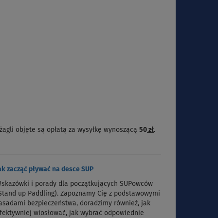
żagli objęte są opłatą za wysyłkę wynoszącą
50
zł
.
ak zacząć pływać na desce SUP
skazówki i porady dla początkujących SUPowców
Stand up Paddling). Zapoznamy Cię z podstawowymi
asadami bezpieczeństwa, doradzimy również, jak
fektywniej wiosłować, jak wybrać odpowiednie