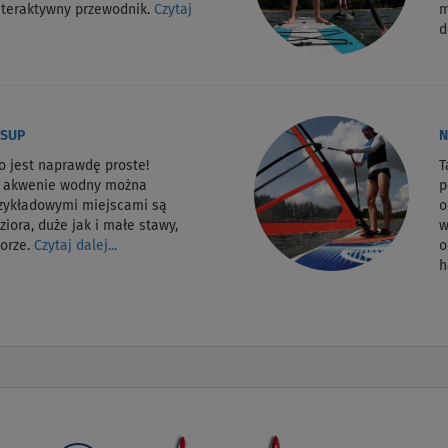
nteraktywny przewodnik.
Czytaj
m
d
 SUP
N
o jest naprawdę proste!
T
m akwenie wodny można
p
rzykładowymi miejscami są
o
ziora, duże jak i małe stawy,
w
morze.
Czytaj dalej...
o
h