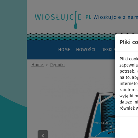
Pliki c
HOME
NOWOŚCI
DESKI SUP
KAJAK
Pliki co
Home
>
Pędniki
zapewnia
potrzeb.
na to, ab
interneto
zaintere
wyjątkiem
dalsze in
również w