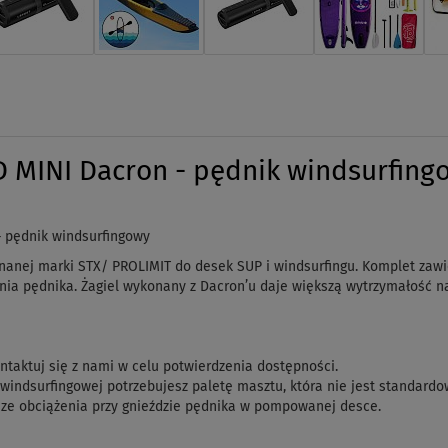
 MINI Dacron - pędnik windsurfingo
 pędnik windsurfingowy
znanej marki STX/ PROLIMIT do desek SUP i windsurfingu. Komplet zaw
wania pędnika. Żagiel wykonany z Dacron’u daje większą wytrzymałość n
ntaktuj się z nami w celu potwierdzenia dostępności.
 windsurfingowej potrzebujesz paletę masztu, która nie jest standa
sze obciążenia przy gnieździe pędnika w pompowanej desce.