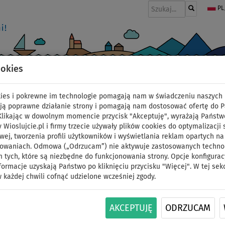
PL
ookies
I
PONTONY I SILNIKI
WIOSŁA
PĘDNIKI
MODA
AKCESORIA
okies i pokrewne im technologie pomagają nam w świadczeniu naszych 
ją poprawne działanie strony i pomagają nam dostosować ofertę do 
 Klikając w dowolnym momencie przycisk "Akceptuję", wyrażają Państw
y Wioslujcie.pl i firmy trzecie używały plików cookies do optymalizacji 
pędnik/ żagiel STX Po
wej, tworzenia profili użytkowników i wyświetlania reklam opartych na
sowaniach. Odmowa („Odrzucam”) nie aktywuje zastosowanych technolo
 tych, które są niezbędne do funkcjonowania strony. Opcje konfigurac
pędnik windsurfingowy
formacje uzyskają Państwo po kliknięciu przycisku "Więcej". W tej sek
 każdej chwili cofnąć udzielone wcześniej zgody.
powierzchnia: 1,0m
AKCEPTUJĘ
ODRZUCAM
ID: 12351387970