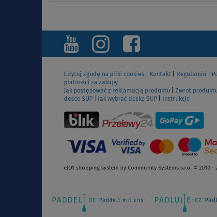
Edytuj zgodę na pliki cookies
|
Kontakt
|
Regulamin
|
P
płatności za zakupy
Jak postępować z reklamacją produktu
|
Zwrot produkt
desce SUP
|
Jak wybrać deskę SUP
|
Instrukcje
eJOY shopping system by Community Systems s.r.o. © 2010 - 