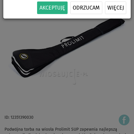
AKCEPTUJĘ
ODRZUCAM
WIĘCEJ
ID: 12351390030
Podwójna torba na wiosła Prolimit SUP zapewnia najlepszą