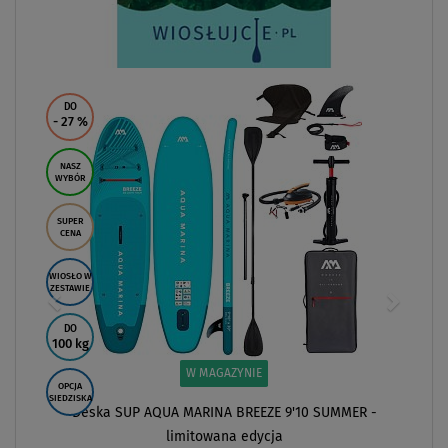
DO
- 27
%
NASZ
WYBÓR
SUPER
CENA
WIOSŁO W
ZESTAWIE
DO
100 kg
W MAGAZYNIE
OPCJA
SIEDZISKA
Deska SUP AQUA MARINA BREEZE 9'10 SUMMER -
limitowana edycja