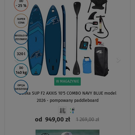
DO
- 25
%
SUPER
CENA
WIOSŁO W
ZESTAWIE
320 l
DO
140 kg
W MAGAZYNIE
OPCJA
SIEDZISKA
Deska SUP F2 AXXIS 10'5 COMBO NAVY BLUE model
2026 - pompowany paddleboard
od
949,00 zł
1 269,00 zł