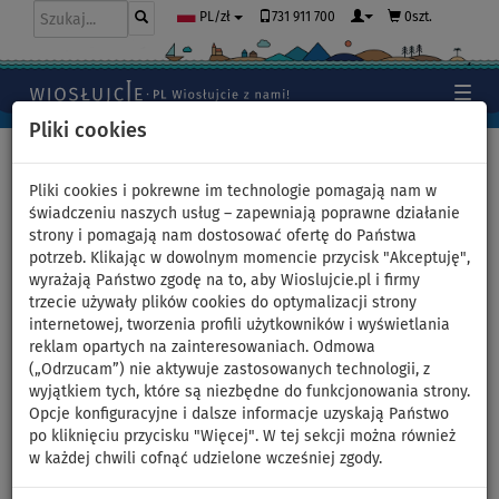
731 911 700
0szt.
PL/zł
Pliki cookies
Home
>
Moda
>
Szorty
>
Damskie
Pliki cookies i pokrewne im technologie pomagają nam w
świadczeniu naszych usług – zapewniają poprawne działanie
strony i pomagają nam dostosować ofertę do Państwa
Spodenki damskie
potrzeb. Klikając w dowolnym momencie przycisk "Akceptuję",
wyrażają Państwo zgodę na to, aby Wioslujcie.pl i firmy
PADDLEBOARDING WAVE -
trzecie używały plików cookies do optymalizacji strony
internetowej, tworzenia profili użytkowników i wyświetlania
luźny krój - rozmiar: M
reklam opartych na zainteresowaniach. Odmowa
(„Odrzucam”) nie aktywuje zastosowanych technologii, z
wyjątkiem tych, które są niezbędne do funkcjonowania strony.
NASZ
WYBÓR
Opcje konfiguracyjne i dalsze informacje uzyskają Państwo
po kliknięciu przycisku "Więcej". W tej sekcji można również
Previous
Nex
w każdej chwili cofnąć udzielone wcześniej zgody.