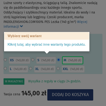
Luźne szorty z elastyczną, ściągającą talią. Znakomicie nadają
się do paddleboardingu oraz każdego innego sportu.
Oddychający i szybkoschnący materiał. Idealna do wody i na
strój kąpielowy lub legginsy. Czeski producent, marka
PADDLEFASHION.COM100% PES Lezka (140 g/m²)
Więcej
informacji
Wybierz swój wariant
Kliknij tutaj, aby wybrać inne warianty tego produktu.
XS
S
M
(
145,00 zł
)
(
145,00 zł
)
(
145,00 zł
)
L
XL
XXL
(
145,00 zł
)
(
145,00 zł
)
(
145,00 zł
)
Wysyłka z reguły w ciągu 24 godzin.
W MAGAZYNIE
145,00 zł
Twoja cena