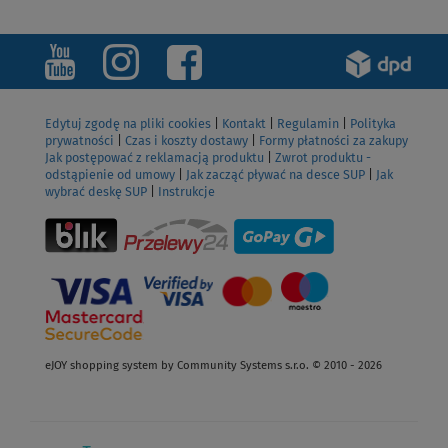
Edytuj zgodę na pliki cookies
|
Kontakt
|
Regulamin
|
Polityka
prywatności
|
Czas i koszty dostawy
|
Formy płatności za zakupy
Jak postępować z reklamacją produktu
|
Zwrot produktu -
odstąpienie od umowy
|
Jak zacząć pływać na desce SUP
|
Jak
wybrać deskę SUP
|
Instrukcje
eJOY shopping system by Community Systems s.r.o. © 2010 - 2026