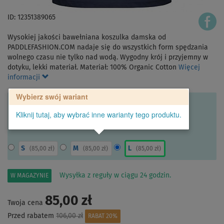
ID: 12351389065
Wysokiej jakości bawełniana koszulka damska od
PADDLEFASHION.COM nadaje się do wszystkich form spędzania
wolnego czasu nie tylko nad wodą. Wygodny krój i przyjemny w
dotyku, lekki materiał. Materiał: 100% Organic Cotton
Więcej
informacji
Wybierz swój wariant
Kliknij tutaj, aby wybrać inne warianty tego produktu.
S
M
L
(
85,00 zł
)
(
85,00 zł
)
(
85,00 zł
)
Wysyłka z reguły w ciągu 24 godzin.
W MAGAZYNIE
85,00 zł
Twoja cena
Przed rabatem
106,00 zł
RABAT 20%