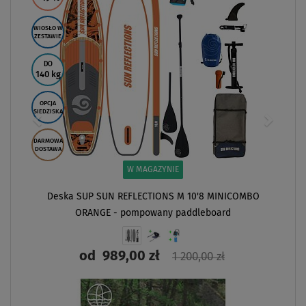
WIOSŁO W
ZESTAWIE
DO
140 kg
OPCJA
SIEDZISKA
DARMOWA
DOSTAWA
W MAGAZYNIE
Deska SUP SUN REFLECTIONS M 10'8 MINICOMBO
ORANGE - pompowany paddleboard
od
989,00 zł
1 200,00 zł
ZOBACZ