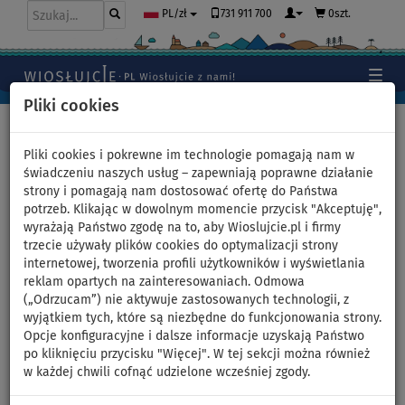
731 911 700
0szt.
PL/zł
Pliki cookies
Home
>
Moda
>
T-shirty
>
BAWEŁNA
>
Damskie
Pliki cookies i pokrewne im technologie pomagają nam w
świadczeniu naszych usług – zapewniają poprawne działanie
strony i pomagają nam dostosować ofertę do Państwa
potrzeb. Klikając w dowolnym momencie przycisk "Akceptuję",
T-shirt bawełniany damski
wyrażają Państwo zgodę na to, aby Wioslujcie.pl i firmy
trzecie używały plików cookies do optymalizacji strony
PADDLEBOARDING STAMP
internetowej, tworzenia profili użytkowników i wyświetlania
reklam opartych na zainteresowaniach. Odmowa
NAVY - organic cotton -
(„Odrzucam”) nie aktywuje zastosowanych technologii, z
wyjątkiem tych, które są niezbędne do funkcjonowania strony.
rozmiar: L
Opcje konfiguracyjne i dalsze informacje uzyskają Państwo
po kliknięciu przycisku "Więcej". W tej sekcji można również
w każdej chwili cofnąć udzielone wcześniej zgody.
DO
-20
%