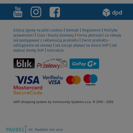
Edytuj zgodę na pliki cookies
|
Kontakt
|
Regulamin
|
Polityka
prywatności
|
Czas i koszty dostawy
|
Formy płatności za zakupy
Jak postępować z reklamacją produktu
|
Zwrot produktu -
odstąpienie od umowy
|
Jak zacząć pływać na desce SUP
|
Jak
wybrać deskę SUP
|
Instrukcje
eJOY shopping system by Community Systems s.r.o. © 2010 - 2026