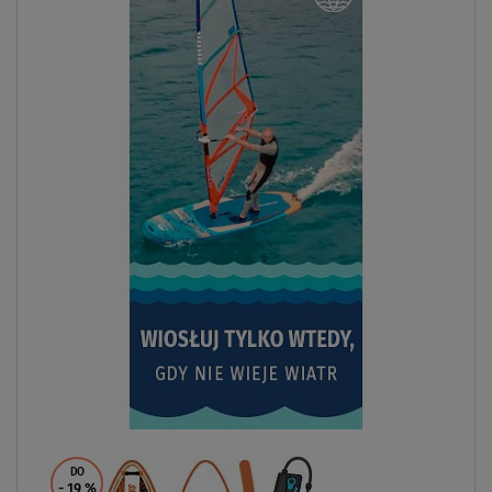
DO
- 19
%