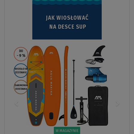
DO
- 9
%
WIOSŁO W
ZESTAWIE
DARMOWA
DOSTAWA
W MAGAZYNIE