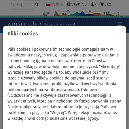
731 911 700
0szt.
PL/zł
Pliki cookies
Home
>
Moda
>
T-shirty
>
BAWEŁNA
>
Damskie
Pliki cookies i pokrewne im technologie pomagają nam w
świadczeniu naszych usług – zapewniają poprawne działanie
strony i pomagają nam dostosować ofertę do Państwa
potrzeb. Klikając w dowolnym momencie przycisk "Akceptuję",
T-shirt bawełniany damski
wyrażają Państwo zgodę na to, aby Wioslujcie.pl i firmy
trzecie używały plików cookies do optymalizacji strony
PADDLEFASHION.COM BLUE -
internetowej, tworzenia profili użytkowników i wyświetlania
reklam opartych na zainteresowaniach. Odmowa
rozmiar: S
(„Odrzucam”) nie aktywuje zastosowanych technologii, z
wyjątkiem tych, które są niezbędne do funkcjonowania strony.
Opcje konfiguracyjne i dalsze informacje uzyskają Państwo
DO
-28
%
po kliknięciu przycisku "Więcej". W tej sekcji można również
w każdej chwili cofnąć udzielone wcześniej zgody.
Previous
Nex