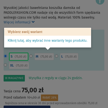
Wysokiej jakości bawełniana koszulka damska od
PADDLEFASHION.COM nadaje się do wszystkich form spędzania
wolnego czasu nie tylko nad wodą. Materiał: 100% bawełny.
Więcej informacji
Wybierz swój wariant
Kliknij tutaj, aby wybrać inne warianty tego produktu.
S
M
L
(
75,00 zł
)
(
75,00 zł
)
(
75,00 zł
)
XL
(
75,00 zł
)
Wysyłka z reguły w ciągu 24 godzin.
W MAGAZYNIE
75,00 zł
Twoja cena
Przed rabatem
104,00 zł
RABAT 28%
Najniższa cena w okresie 30 dni przed wprowadzeniem obniżki:
75,00 zł