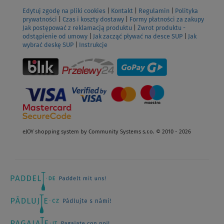
Edytuj zgodę na pliki cookies
|
Kontakt
|
Regulamin
|
Polityka
prywatności
|
Czas i koszty dostawy
|
Formy płatności za zakupy
Jak postępować z reklamacją produktu
|
Zwrot produktu -
odstąpienie od umowy
|
Jak zacząć pływać na desce SUP
|
Jak
wybrać deskę SUP
|
Instrukcje
eJOY shopping system by Community Systems s.r.o. © 2010 - 2026