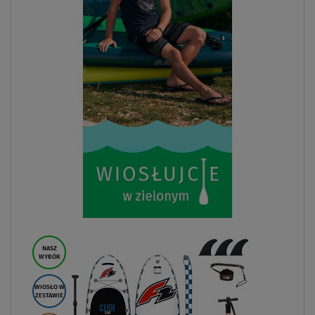
NASZ
WYBÓR
WIOSŁO W
ZESTAWIE