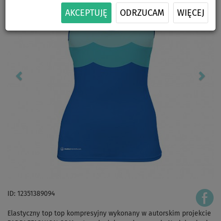
AKCEPTUJĘ
ODRZUCAM
WIĘCEJ
ID: 12351389094
Elastyczny top top kompresyjny wykonany w autorskim projekcie