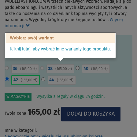
PADDLEFASHION.COM w trzech ciekawych wzorach. Nadaje się do
paddleboardingu i wszystkich innych aktywności sportowych, a
także do noszenia na co dzień.Tank top ma wycięty tył i otwory
na ramiona. Wygodny krój, który nie krępuje ruchów…
Więcej
informacji
Wybierz swój wariant
Kliknij tutaj, aby wybrać inne warianty tego produktu.
36
38
40
(
165,00 zł
)
(
165,00 zł
)
(
165,00 zł
)
42
44
(
165,00 zł
)
(
165,00 zł
)
Wysyłka z reguły w ciągu 24 godzin.
W MAGAZYNIE
165,00 zł
Twoja cena
Inne w kategorii:
Neonowy zielony - wiosłujcie w ulubionym kolorze