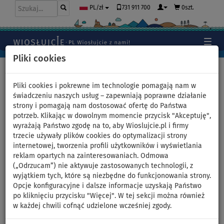
731 911 700
0szt.
PL/zł
Pliki cookies
Home
>
Moda
>
Topy
Pliki cookies i pokrewne im technologie pomagają nam w
świadczeniu naszych usług – zapewniają poprawne działanie
strony i pomagają nam dostosować ofertę do Państwa
Top elastyczny, damski z lycry
potrzeb. Klikając w dowolnym momencie przycisk "Akceptuję",
wyrażają Państwo zgodę na to, aby Wioslujcie.pl i firmy
PADDLEBOARDING WAVE -
trzecie używały plików cookies do optymalizacji strony
internetowej, tworzenia profili użytkowników i wyświetlania
rozmiar: 42
reklam opartych na zainteresowaniach. Odmowa
(„Odrzucam”) nie aktywuje zastosowanych technologii, z
wyjątkiem tych, które są niezbędne do funkcjonowania strony.
Opcje konfiguracyjne i dalsze informacje uzyskają Państwo
Previous
Nex
po kliknięciu przycisku "Więcej". W tej sekcji można również
w każdej chwili cofnąć udzielone wcześniej zgody.