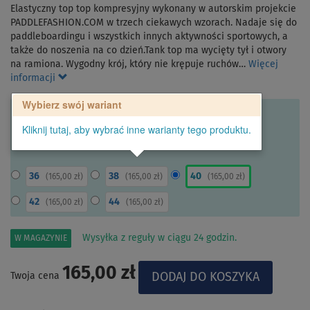
Elastyczny top top kompresyjny wykonany w autorskim projekcie
PADDLEFASHION.COM w trzech ciekawych wzorach. Nadaje się do
paddleboardingu i wszystkich innych aktywności sportowych, a
także do noszenia na co dzień.Tank top ma wycięty tył i otwory
na ramiona. Wygodny krój, który nie krępuje ruchów…
Więcej
informacji
Wybierz swój wariant
Kliknij tutaj, aby wybrać inne warianty tego produktu.
36
38
40
(
165,00 zł
)
(
165,00 zł
)
(
165,00 zł
)
42
44
(
165,00 zł
)
(
165,00 zł
)
Wysyłka z reguły w ciągu 24 godzin.
W MAGAZYNIE
165,00 zł
Twoja cena