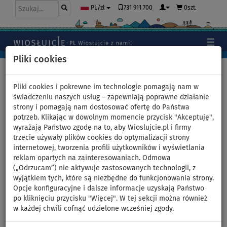
731 911 700
0szt.
PL/zł
Pliki cookies
Home
>
Moda
>
Topy
Pliki cookies i pokrewne im technologie pomagają nam w
świadczeniu naszych usług – zapewniają poprawne działanie
strony i pomagają nam dostosować ofertę do Państwa
Top elastyczny, damski z lycry
potrzeb. Klikając w dowolnym momencie przycisk "Akceptuję",
wyrażają Państwo zgodę na to, aby Wioslujcie.pl i firmy
PADDLEBOARDING WHITE -
trzecie używały plików cookies do optymalizacji strony
internetowej, tworzenia profili użytkowników i wyświetlania
rozmiar: 40
reklam opartych na zainteresowaniach. Odmowa
(„Odrzucam”) nie aktywuje zastosowanych technologii, z
wyjątkiem tych, które są niezbędne do funkcjonowania strony.
NASZ
WYBÓR
Opcje konfiguracyjne i dalsze informacje uzyskają Państwo
po kliknięciu przycisku "Więcej". W tej sekcji można również
Previous
Nex
w każdej chwili cofnąć udzielone wcześniej zgody.