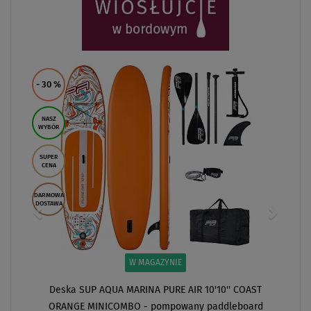
- 30
%
NASZ
WYBÓR
SUPER
CENA
DARMOWA
DOSTAWA
W MAGAZYNIE
Deska SUP AQUA MARINA PURE AIR 10'10'' COAST
ORANGE MINICOMBO - pompowany paddleboard