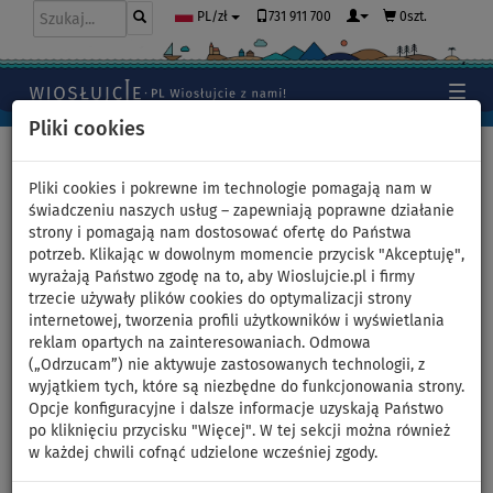
731 911 700
0szt.
PL/zł
Pliki cookies
Home
>
Wiosłujcie magazyn 2024
Pliki cookies i pokrewne im technologie pomagają nam w
świadczeniu naszych usług – zapewniają poprawne działanie
strony i pomagają nam dostosować ofertę do Państwa
Wiosłujcie magazyn 2024
potrzeb. Klikając w dowolnym momencie przycisk "Akceptuję",
wyrażają Państwo zgodę na to, aby Wioslujcie.pl i firmy
Pobierz cały magazyn w formacie PDF lub
skontaktuj się z nami
,
trzecie używały plików cookies do optymalizacji strony
a my wyślemy Ci magazyn pocztą.
internetowej, tworzenia profili użytkowników i wyświetlania
reklam opartych na zainteresowaniach. Odmowa
POBIERZ WIOSŁUJCIE MAGAZYN (PDF 7 MB)
(„Odrzucam”) nie aktywuje zastosowanych technologii, z
wyjątkiem tych, które są niezbędne do funkcjonowania strony.
Opcje konfiguracyjne i dalsze informacje uzyskają Państwo
po kliknięciu przycisku "Więcej". W tej sekcji można również
WYBIERAMY DESKĘ SUP
UNIWERSALNE MAŁE
w każdej chwili cofnąć udzielone wcześniej zgody.