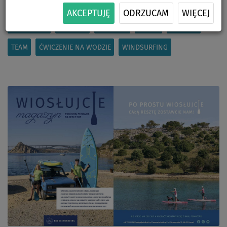
UNIWERSALNE
RODZINNE DUŻE
DZIECIĘCE
AKCEPTUJĘ
ODRZUCAM
WIĘCEJ
JUNIORSKIE
DAMSKIE
TOURING
SPORT
RZECZNE
TEAM
ĆWICZENIE NA WODZIE
WINDSURFING