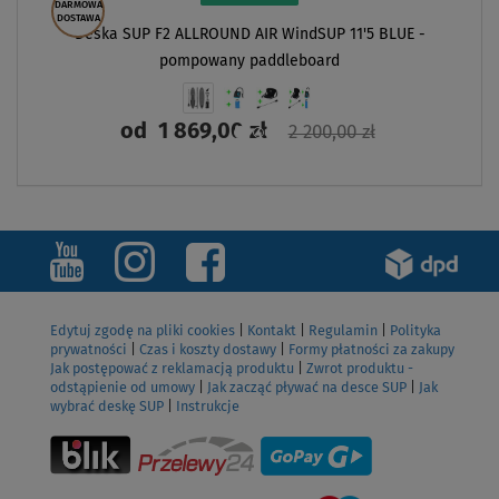
DARMOWA
DOSTAWA
Deska SUP F2 ALLROUND AIR WindSUP 11'5 BLUE -
pompowany paddleboard
od
1 869,00 zł
2 200,00 zł
ZOBACZ
Edytuj zgodę na pliki cookies
|
Kontakt
|
Regulamin
|
Polityka
prywatności
|
Czas i koszty dostawy
|
Formy płatności za zakupy
Jak postępować z reklamacją produktu
|
Zwrot produktu -
odstąpienie od umowy
|
Jak zacząć pływać na desce SUP
|
Jak
wybrać deskę SUP
|
Instrukcje