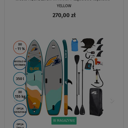
YELLOW
270,00 zł
ZOBACZ
DO
- 11
%
WIOSŁO W
ZESTAWIE
350 l
DO
155 kg
OPCJA
SIEDZISKA
W MAGAZYNIE
OPCJA
ŻAGLA