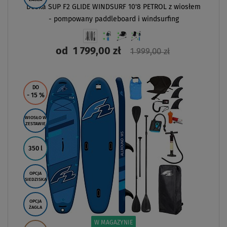
Deska SUP F2 GLIDE WINDSURF 10'8 PETROL z wiosłem
- pompowany paddleboard i windsurfing
od
1 799,00 zł
1 999,00 zł
ZOBACZ
DO
- 15
%
WIOSŁO W
ZESTAWIE
350 l
OPCJA
SIEDZISKA
OPCJA
ŻAGLA
W MAGAZYNIE