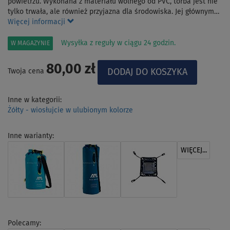
powietrzu. Wykonana z materiału wolnego od PVC, torba jest nie
tylko trwała, ale również przyjazna dla środowiska. Jej głównym…
Więcej informacji
Wysyłka z reguły w ciągu 24 godzin.
W MAGAZYNIE
80,00 zł
Twoja cena
Inne w kategorii:
Żółty - wiosłujcie w ulubionym kolorze
Inne warianty:
WIĘCEJ...
Polecamy: