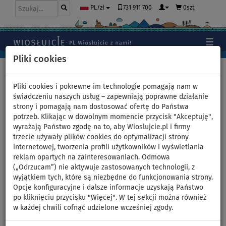
731 911 700
0szt.
PL/zł
Pliki cookies
Home
>
Akcesoria
Pliki cookies i pokrewne im technologie pomagają nam w
świadczeniu naszych usług – zapewniają poprawne działanie
strony i pomagają nam dostosować ofertę do Państwa
Wodoszczelny worek RESTUBE
potrzeb. Klikając w dowolnym momencie przycisk "Akceptuję",
wyrażają Państwo zgodę na to, aby Wioslujcie.pl i firmy
Dry Bag 10l
trzecie używały plików cookies do optymalizacji strony
internetowej, tworzenia profili użytkowników i wyświetlania
reklam opartych na zainteresowaniach. Odmowa
(„Odrzucam”) nie aktywuje zastosowanych technologii, z
Previous
Nex
wyjątkiem tych, które są niezbędne do funkcjonowania strony.
Opcje konfiguracyjne i dalsze informacje uzyskają Państwo
po kliknięciu przycisku "Więcej". W tej sekcji można również
w każdej chwili cofnąć udzielone wcześniej zgody.