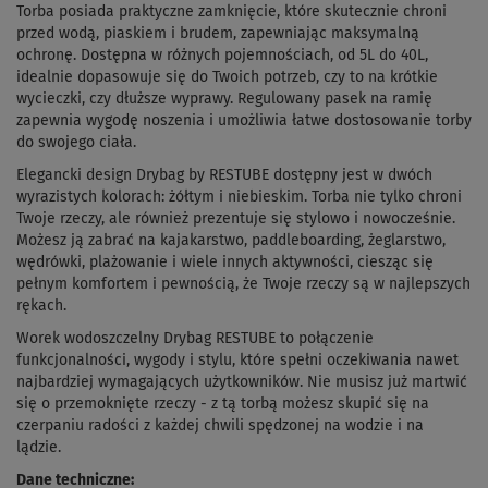
Torba posiada praktyczne zamknięcie, które skutecznie chroni
przed wodą, piaskiem i brudem, zapewniając maksymalną
ochronę. Dostępna w różnych pojemnościach, od 5L do 40L,
idealnie dopasowuje się do Twoich potrzeb, czy to na krótkie
wycieczki, czy dłuższe wyprawy. Regulowany pasek na ramię
zapewnia wygodę noszenia i umożliwia łatwe dostosowanie torby
do swojego ciała.
Elegancki design Drybag by RESTUBE dostępny jest w dwóch
wyrazistych kolorach: żółtym i niebieskim. Torba nie tylko chroni
Twoje rzeczy, ale również prezentuje się stylowo i nowocześnie.
Możesz ją zabrać na kajakarstwo, paddleboarding, żeglarstwo,
wędrówki, plażowanie i wiele innych aktywności, ciesząc się
pełnym komfortem i pewnością, że Twoje rzeczy są w najlepszych
rękach.
Worek wodoszczelny Drybag RESTUBE to połączenie
funkcjonalności, wygody i stylu, które spełni oczekiwania nawet
najbardziej wymagających użytkowników. Nie musisz już martwić
się o przemoknięte rzeczy - z tą torbą możesz skupić się na
czerpaniu radości z każdej chwili spędzonej na wodzie i na
lądzie.
Dane techniczne: