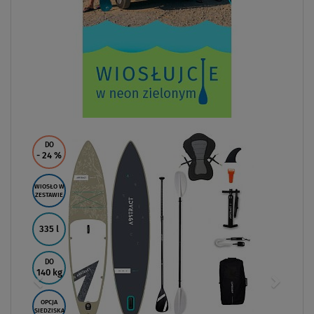
DO
- 24
%
WIOSŁO W
ZESTAWIE
335 l
DO
140 kg
OPCJA
SIEDZISKA