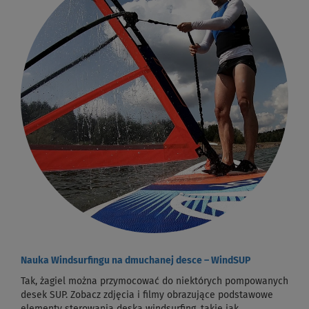
Nauka Windsurfingu na dmuchanej desce – WindSUP
Tak, żagiel można przymocować do niektórych pompowanych
desek SUP. Zobacz zdjęcia i filmy obrazujące podstawowe
elementy sterowania deską windsurfing, takie jak