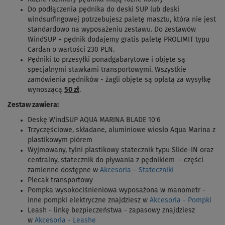
Do podłączenia pędnika do deski SUP lub deski
windsurfingowej potrzebujesz paletę masztu, która nie jest
standardowo na wyposażeniu zestawu. Do zestawów
WindSUP + pędnik dodajemy gratis paletę PROLIMIT typu
Cardan o wartości 230 PLN.
Pędniki to przesyłki ponadgabarytowe i objęte są
specjalnymi stawkami transportowymi. Wszystkie
zamówienia pędników - żagli objęte są opłatą za wysyłkę
wynoszącą
50
zł
.
Zestaw zawiera:
Deskę WindSUP AQUA MARINA BLADE 10'6
Trzyczęściowe, składane, aluminiowe wiosło Aqua Marina z
plastikowym piórem
Wyjmowany, tylni plastikowy statecznik typu Slide-IN oraz
centralny, statecznik do pływania z pędnikiem - części
zamienne dostępne w
Akcesoria – Stateczniki
Plecak transportowy
Pompka wysokociśnieniowa wyposażona w manometr -
inne pompki elektryczne znajdziesz w
Akcesoria - Pompki
Leash - linkę bezpieczeństwa - zapasowy znajdziesz
w
Akcesoria - Leashe