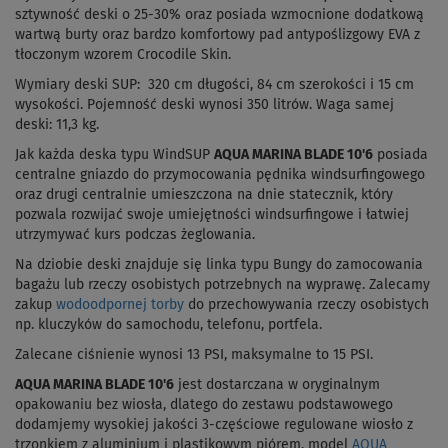
sztywność deski o 25-30% oraz posiada wzmocnione dodatkową
wartwą burty oraz bardzo komfortowy pad antypoślizgowy EVA z
tłoczonym wzorem Crocodile Skin.
Wymiary deski SUP: 320 cm długości, 84 cm szerokości i 15 cm
wysokości. Pojemność deski wynosi 350 litrów. Waga samej
deski: 11,3 kg.
Jak każda deska typu WindSUP
AQUA MARINA BLADE 10'6
posiada
centralne gniazdo do przymocowania pędnika windsurfingowego
oraz drugi centralnie umieszczona na dnie statecznik, który
pozwala rozwijać swoje umiejętności windsurfingowe i łatwiej
utrzymywać kurs podczas żeglowania.
Na dziobie deski znajduje się linka typu Bungy do zamocowania
bagażu lub rzeczy osobistych potrzebnych na wyprawę. Zalecamy
zakup
wodoodpornej torby
do przechowywania rzeczy osobistych
np. kluczyków do samochodu, telefonu, portfela.
Zalecane ciśnienie wynosi 13 PSI, maksymalne to 15 PSI.
AQUA MARINA BLADE 10'6
jest dostarczana w oryginalnym
opakowaniu bez wiosła, dlatego do zestawu podstawowego
dodamjemy wysokiej jakości 3-częściowe regulowane wiosło z
trzonkiem z aluminium i plastikowym piórem, model
AQUA