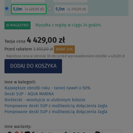
5,0m
5,5m
(
4 429,00 zł
)
(
4 319,00 zł
)
Wysyłka z reguły w ciągu 24 godzin.
W MAGAZYNIE
4 429,00 zł
Twoja cena
Przed rabatem
5 855,00 zł
RABAT 24%
Najniższa cena w okresie 30 dni przed wprowadzeniem obniżki:
4 429,00 zł
Inne w kategorii:
Największe obniżki roku - taniej nawet o 50%
Deski SUP - AQUA MARINA
Niebieski - wiosłujcie w ulubionym kolorze
Pompowane deski SUP z możliwością dołączenia żagla
Pompowane deski SUP z możliwością dołączenia żagla
Inne warianty: