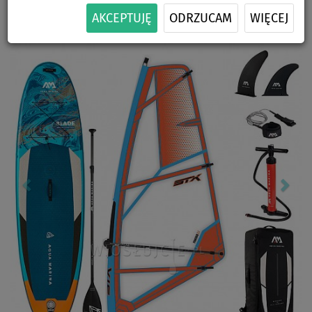
-24
%
150 kg
WYBÓR
CENA
ŻAGLA
AKCEPTUJĘ
ODRZUCAM
WIĘCEJ
Previous
Nex