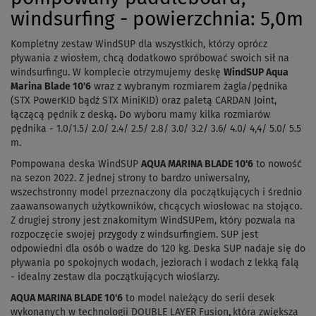
windsurfing - powierzchnia: 5,0m
Kompletny zestaw WindSUP dla wszystkich, którzy oprócz
pływania z wiosłem, chcą dodatkowo spróbować swoich sił na
windsurfingu. W komplecie otrzymujemy deskę
WindSUP Aqua
Marina Blade 10'6
wraz z wybranym rozmiarem żagla/pędnika
(STX PowerKID bądź STX MiniKID)
oraz paletą CARDAN Joint,
łączącą pędnik z deską
.
Do wyboru mamy kilka rozmiarów
pędnika - 1.0/1.5/ 2.0/ 2.4/ 2.5/ 2.8/ 3.0/ 3.2/ 3.6/ 4.0/ 4,4/ 5.0/ 5.5
m.
Pompowana deska WindSUP
AQUA MARINA BLADE 10'6
to nowość
na sezon 2022. Z jednej strony to bardzo uniwersalny,
wszechstronny model przeznaczony dla początkujących i średnio
zaawansowanych użytkowników, chcących wiosłowac na stojąco.
Z drugiej strony jest znakomitym WindSUPem, który pozwala na
rozpoczęcie swojej przygody z windsurfingiem. SUP jest
odpowiedni dla osób o wadze do 120 kg. Deska SUP nadaje się do
pływania po spokojnych wodach, jeziorach i wodach z lekką falą
- idealny zestaw dla początkujących wioślarzy.
AQUA MARINA BLADE 10'6
to model należący do serii desek
wykonanych w technologii DOUBLE LAYER Fusion
,
która zwiększa