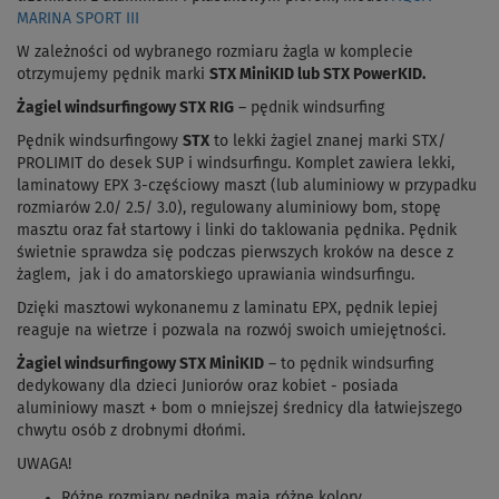
MARINA SPORT III
W zależności od wybranego rozmiaru żagla w komplecie
otrzymujemy pędnik marki
STX MiniKID lub STX PowerKID.
Żagiel windsurfingowy STX RIG
– pędnik windsurfing
Pędnik windsurfingowy
STX
to lekki żagiel znanej marki STX/
PROLIMIT do desek SUP i windsurfingu. Komplet zawiera lekki,
laminatowy EPX 3-częściowy maszt (lub aluminiowy w przypadku
rozmiarów 2.0/ 2.5/ 3.0), regulowany aluminiowy bom, stopę
masztu oraz fał startowy i linki do taklowania pędnika. Pędnik
świetnie sprawdza się podczas pierwszych kroków na desce z
żaglem, jak i do amatorskiego uprawiania windsurfingu.
Dzięki masztowi wykonanemu z laminatu EPX, pędnik lepiej
reaguje na wietrze i pozwala na rozwój swoich umiejętności.
Żagiel windsurfingowy STX MiniKID
– to pędnik windsurfing
dedykowany dla dzieci Juniorów oraz kobiet - posiada
aluminiowy maszt + bom o mniejszej średnicy dla łatwiejszego
chwytu osób z drobnymi dłońmi.
UWAGA!
Różne rozmiary pędnika mają różne kolory