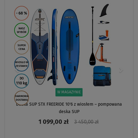
- 68
%
NASZ
WYBÓR
SUPER
CENA
WIOSŁO W
ZESTAWIE
DO
110 kg
W MAGAZYNIE
DARMOWA
DOSTAWA
Deska SUP STX FREERIDE 10'6 z wiosłem – pompowana
deska SUP
1 099,00 zł
3 450,00 zł