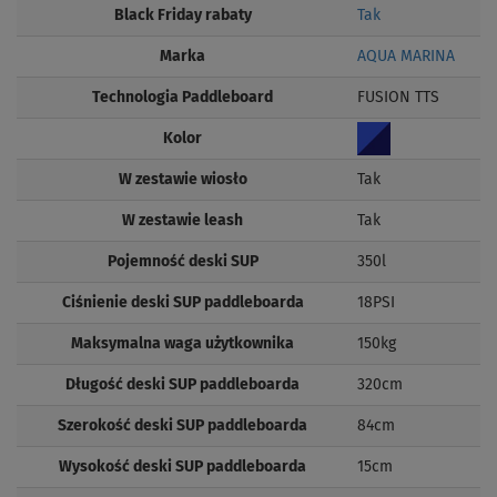
Black Friday rabaty
Tak
Marka
AQUA MARINA
Technologia Paddleboard
FUSION TTS
Kolor
W zestawie wiosło
Tak
W zestawie leash
Tak
Pojemność deski SUP
350l
Ciśnienie deski SUP paddleboarda
18PSI
Maksymalna waga użytkownika
150kg
Długość deski SUP paddleboarda
320cm
Szerokość deski SUP paddleboarda
84cm
Wysokość deski SUP paddleboarda
15cm