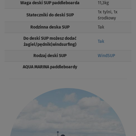
Waga deski SUP paddleboarda
11,3kg
1x tylni, 1x
Stateczniki do deski SUP
środkowy
Rodzinna deska SUP
Tak
Do deski SUP możesz dodać
Tak
żagiel/pędnik(windsurfing)
Rodzaj deski SUP
WindSUP
AQUA MARINA paddleboardy