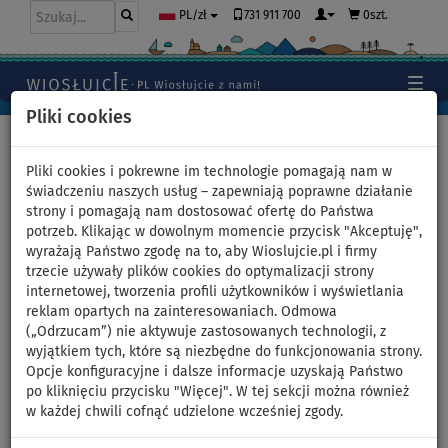
731 911 700
0szt.
PL/zł
Pliki cookies
Home
>
Deski SUP
Pliki cookies i pokrewne im technologie pomagają nam w
świadczeniu naszych usług – zapewniają poprawne działanie
strony i pomagają nam dostosować ofertę do Państwa
Zestaw WindSUP AQUA
potrzeb. Klikając w dowolnym momencie przycisk "Akceptuję",
wyrażają Państwo zgodę na to, aby Wioslujcie.pl i firmy
MARINA BLADE 10'6 + pędnik -
trzecie używały plików cookies do optymalizacji strony
internetowej, tworzenia profili użytkowników i wyświetlania
pompowany paddleboard,
reklam opartych na zainteresowaniach. Odmowa
(„Odrzucam”) nie aktywuje zastosowanych technologii, z
windsurfing - powierzchnia:
wyjątkiem tych, które są niezbędne do funkcjonowania strony.
Opcje konfiguracyjne i dalsze informacje uzyskają Państwo
5,0m
po kliknięciu przycisku "Więcej". W tej sekcji można również
w każdej chwili cofnąć udzielone wcześniej zgody.
DO
DO
NASZ
SUPER
OPCJA