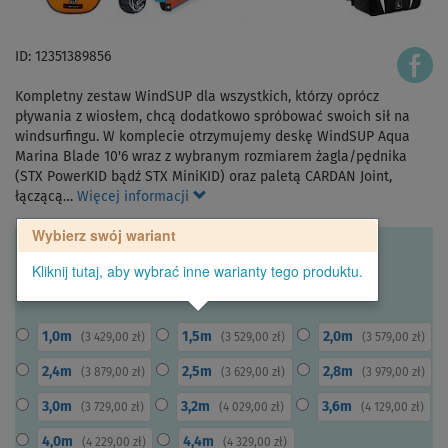
ID: 12351389856
Kompletny zestaw WindSUP dla wszystkich, którzy oprócz
pływania z wiosłem, chcą dodatkowo spróbować swoich sił na
windsurfingu. W komplecie otrzymujemy deskę WindSUP Aqua
Marina Blade 10'6 wraz z wybranym rozmiarem żagla/pędnika
(STX PowerKID bądź STX MiniKID) oraz paletą CARDAN Joint,
łączącą…
Więcej informacji
Wybierz swój wariant
Kliknij tutaj, aby wybrać inne warianty tego produktu.
1,0m
1,5m
2,0m
(
3 429,00 zł
)
(
3 529,00 zł
)
(
3 579,00 zł
)
2,4m
2,5m
2,8m
(
3 879,00 zł
)
(
3 629,00 zł
)
(
3 979,00 zł
)
3,0m
3,2m
3,6m
(
3 729,00 zł
)
(
4 029,00 zł
)
(
4 129,00 zł
)
4,0m
4,4m
(
4 229,00 zł
)
(
4 329,00 zł
)