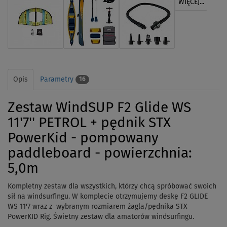
WIĘCEJ...
Opis
Parametry
16
Zestaw WindSUP F2 Glide WS
11'7'' PETROL + pędnik STX
PowerKid - pompowany
paddleboard - powierzchnia:
5,0m
Kompletny zestaw dla wszystkich, którzy chcą spróbować swoich
sił na windsurfingu. W komplecie otrzymujemy deskę F2
GLIDE
WS 11'7
wraz z wybranym rozmiarem żagla/pędnika STX
PowerKID Rig. Świetny zestaw dla amatorów windsurfingu.