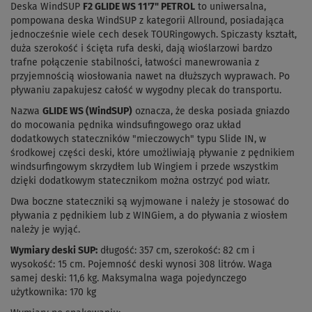
Deska WindSUP
F2 GLIDE WS 11'7" PETROL
to uniwersalna,
pompowana deska WindSUP z kategorii Allround, posiadająca
jednocześnie wiele cech desek TOURingowych. Spiczasty kształt,
duża szerokość i ścięta rufa deski, dają wioślarzowi bardzo
trafne połączenie stabilności, łatwości manewrowania z
przyjemnością wiosłowania nawet na dłuższych wyprawach. Po
pływaniu zapakujesz całość w wygodny plecak do transportu.
Nazwa
GLIDE WS (WindSUP)
oznacza, że deska posiada gniazdo
do mocowania pędnika windsufingowego oraz układ
dodatkowych stateczników "mieczowych" typu Slide IN, w
środkowej części deski, które umożliwiają pływanie z pędnikiem
windsurfingowym skrzydłem lub Wingiem i przede wszystkim
dzięki dodatkowym statecznikom można ostrzyć pod wiatr.
Dwa boczne stateczniki są wyjmowane i należy je stosować do
pływania z pędnikiem lub z WINGiem, a do pływania z wiosłem
należy je wyjąć.
Wymiary deski SUP:
długość: 357 cm, szerokość: 82 cm i
wysokość: 15 cm. Pojemność deski wynosi 308 litrów. Waga
samej deski: 11,6 kg. Maksymalna waga pojedynczego
użytkownika: 170 kg