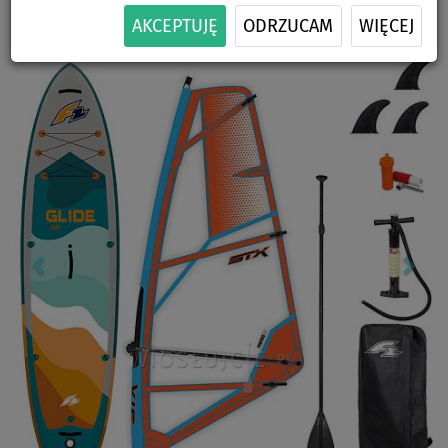
-15
%
170 kg
ZESTAWIE
ŻAGLA
DOSTAWA
AKCEPTUJĘ
ODRZUCAM
WIĘCEJ
Previous
Nex