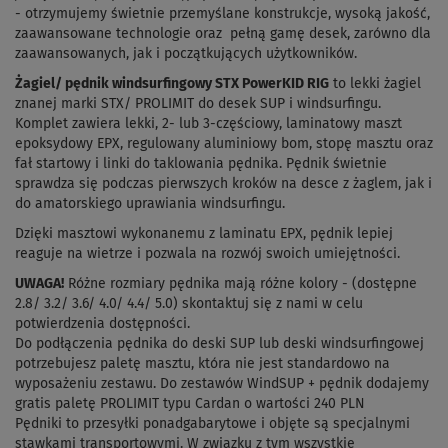
- otrzymujemy świetnie przemyślane konstrukcje, wysoką jakość,
zaawansowane technologie oraz pełną gamę desek, zarówno dla
zaawansowanych, jak i początkujących użytkowników.
Żagiel/ pędnik windsurfingowy STX PowerKID RIG
to lekki żagiel
znanej marki STX/ PROLIMIT do desek SUP i windsurfingu.
Komplet zawiera lekki, 2- lub 3-częściowy, laminatowy maszt
epoksydowy EPX, regulowany aluminiowy bom, stopę masztu oraz
fał startowy i linki do taklowania pędnika. Pędnik świetnie
sprawdza się podczas pierwszych kroków na desce z żaglem, jak i
do amatorskiego uprawiania windsurfingu.
Dzięki masztowi wykonanemu z laminatu EPX, pędnik lepiej
reaguje na wietrze i pozwala na rozwój swoich umiejętności.
UWAGA!
Różne rozmiary pędnika mają różne kolory - (dostępne
2.8/ 3.2/ 3.6/ 4.0/ 4.4/ 5.0) skontaktuj się z nami w celu
potwierdzenia dostępności.
Do podłączenia pędnika do deski SUP lub deski windsurfingowej
potrzebujesz paletę masztu, która nie jest standardowo na
wyposażeniu zestawu. Do zestawów WindSUP + pędnik dodajemy
gratis paletę PROLIMIT typu Cardan o wartości 240 PLN
Pędniki to przesyłki ponadgabarytowe i objęte są specjalnymi
stawkami transportowymi. W związku z tym wszystkie