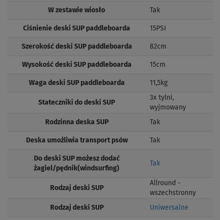
W zestawie wiosło
Tak
Ciśnienie deski SUP paddleboarda
15PSI
Szerokość deski SUP paddleboarda
82cm
Wysokość deski SUP paddleboarda
15cm
Waga deski SUP paddleboarda
11,5kg
3x tylni,
Stateczniki do deski SUP
wyjmowany
Rodzinna deska SUP
Tak
Deska umożliwia transport psów
Tak
Do deski SUP możesz dodać
Tak
żagiel/pędnik(windsurfing)
Allround -
Rodzaj deski SUP
wszechstronny
Rodzaj deski SUP
Uniwersalne