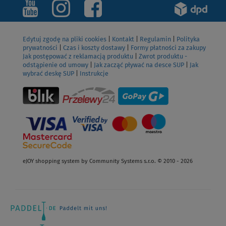
Edytuj zgodę na pliki cookies
|
Kontakt
|
Regulamin
|
Polityka
prywatności
|
Czas i koszty dostawy
|
Formy płatności za zakupy
Jak postępować z reklamacją produktu
|
Zwrot produktu -
odstąpienie od umowy
|
Jak zacząć pływać na desce SUP
|
Jak
wybrać deskę SUP
|
Instrukcje
eJOY shopping system by Community Systems s.r.o. © 2010 - 2026