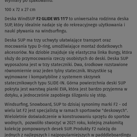
Wymiary po spakowaniu:
100 x 72 x 27 cm
Deska WindSUP
F2 GLIDE WS 11'7
to uniwersalna rodzinna deska
SUP, który idealnie nadaje się do rekreacyjnego użytkowania i
nauki pływania na windsurfingu.
Deska SUP ma trzy uchwyty ułatwiające transport oraz
mocowania typu D-ring, umożliwiające montaż dodatkowych
akcesoriów. Na dziobie znajduje się elastyczna linka Bungy, która
służy do przymocowania rzeczy osobistych do deski. Deska SUP
wyposażona jest w trzy stateczniki. Dwa, środkowe rozstawione
równomiernie oraz jeden tylny statecznik. Wszystkie są
wyjmowane i kompatybilne z systemem skrzynek
statecznikowych typu SLIDE-IN. Górna powierzchnia deski SUP
pokryta jest warstwą pianki EVA, która jest bardzo przyjemna w
dotyku, a jednocześnie zapobiega ślizganiu się stóp.
Windsurfing, Snowboard, SUP to dzisiaj synonimy marki F2 - od
wielu lat F2 jest specjalistą w ramach sportowów "deskowych".
Wieloletnie doświadczenie w konstruowaniu sprzętu do sportów
wodnych, pozwoliło stworzyć w 2021 roku, kolejną znakomitą
kolekcję pompowanych desek SUP. Produkty F2 należą do
jednych z najlepszych i najpopularniejszych w padddleboardingu