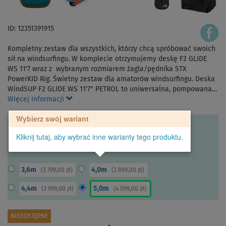
ID: 12351391915
Kompletny zestaw dla wszystkich, którzy chcą spróbować swoich
sił na windsurfingu. W komplecie otrzymujemy deskę F2 GLIDE
WS 11'7 wraz z wybranym rozmiarem żagla/pędnika STX
PowerKID Rig. Świetny zestaw dla amatorów windsurfingu. Deska
WindSUP F2 GLIDE WS 11'7" PETROL to uniwersalna, pompowana…
Więcej informacji
Wybierz swój wariant
Kliknij tutaj, aby wybrać inne warianty tego produktu.
3,6m
4,0m
(
3 799,00 zł
)
(
3 899,00 zł
)
4,4m
5,0m
(
3 999,00 zł
)
(
4 099,00 zł
)
NIEDOSTĘPNE