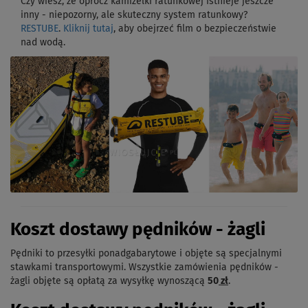
Czy wiesz, że oprócz kamizelki ratunkowej istnieje jeszcze
inny - niepozorny, ale skuteczny system ratunkowy?
RESTUBE
.
Kliknij tutaj
, aby obejrzeć film o bezpieczeństwie
nad wodą.
Koszt dostawy pędników - żagli
Pędniki to przesyłki ponadgabarytowe i objęte są specjalnymi
stawkami transportowymi. Wszystkie zamówienia pędników -
żagli objęte są opłatą za wysyłkę wynoszącą
50
zł
.