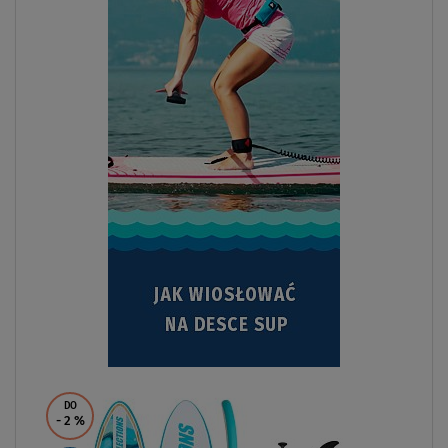
DO
- 2
%