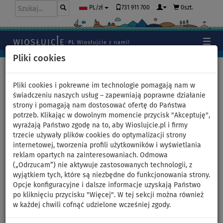
731 911 700
0szt.
PL/zł
Pliki cookies
Home
>
Deski SUP
>
Uniwersalne deski SUP
Pliki cookies i pokrewne im technologie pomagają nam w
świadczeniu naszych usług – zapewniają poprawne działanie
strony i pomagają nam dostosować ofertę do Państwa
Zestaw WindSUP F2 Glide WS
potrzeb. Klikając w dowolnym momencie przycisk "Akceptuję",
wyrażają Państwo zgodę na to, aby Wioslujcie.pl i firmy
11'7'' PETROL + pędnik STX
trzecie używały plików cookies do optymalizacji strony
internetowej, tworzenia profili użytkowników i wyświetlania
PowerKid - pompowany
reklam opartych na zainteresowaniach. Odmowa
(„Odrzucam”) nie aktywuje zastosowanych technologii, z
paddleboard - powierzchnia:
wyjątkiem tych, które są niezbędne do funkcjonowania strony.
Opcje konfiguracyjne i dalsze informacje uzyskają Państwo
5,0m
po kliknięciu przycisku "Więcej". W tej sekcji można również
w każdej chwili cofnąć udzielone wcześniej zgody.
DO
DO
WIOSŁO W
OPCJA
DARMOWA