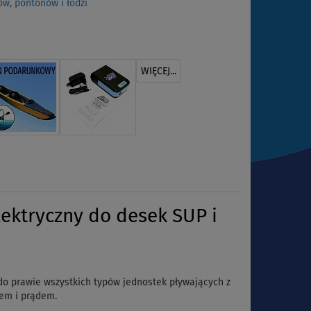
ów, pontonów i łodzi
WIĘCEJ...
lektryczny do desek SUP i
 do prawie wszystkich typów jednostek pływających z
rem i prądem.