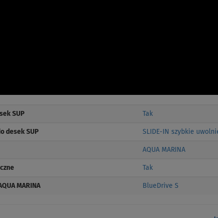
esek SUP
Tak
do desek SUP
SLIDE-IN szybkie uwolni
AQUA MARINA
yczne
Tak
d AQUA MARINA
BlueDrive S