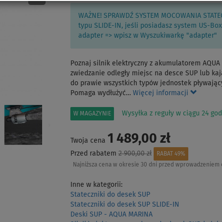
WAŻNE! SPRAWDŹ SYSTEM MOCOWANIA STATECZN
typu SLIDE-IN, jeśli posiadasz system US-Box
adapter => wpisz w Wyszukiwarkę "adapter"
Poznaj silnik elektryczny z akumulatorem AQUA
zwiedzanie odległy miejsc na desce SUP lub kaj
do prawie wszystkich typów jednostek pływający
Pomaga wydłużyć…
Więcej informacji
Wysyłka z reguły w ciągu 24 god
W MAGAZYNIE
1 489,00 zł
Twoja cena
Przed rabatem
2 900,00 zł
RABAT 49%
Najniższa cena w okresie 30 dni przed wprowadzeniem 
Inne w kategorii:
Stateczniki do desek SUP
Stateczniki do desek SUP SLIDE-IN
Deski SUP - AQUA MARINA