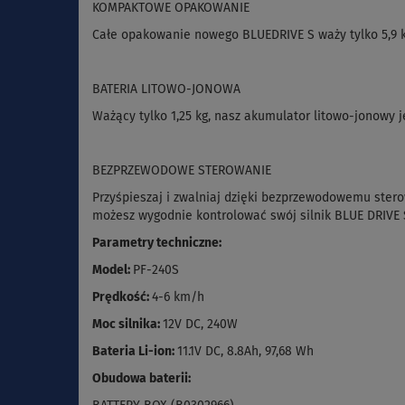
KOMPAKTOWE OPAKOWANIE
Całe opakowanie nowego BLUEDRIVE S waży tylko 5,9 kg
BATERIA LITOWO-JONOWA
Ważący tylko 1,25 kg, nasz akumulator litowo-jonowy j
BEZPRZEWODOWE STEROWANIE
Przyśpieszaj i zwalniaj dzięki bezprzewodowemu stero
możesz wygodnie kontrolować swój silnik BLUE DRIVE 
Parametry techniczne:
Model:
PF-240S
Prędkość:
4-6 km/h
Moc silnika:
12V DC, 240W
Bateria Li-ion:
11.1V DC, 8.8Ah, 97,68 Wh
Obudowa baterii: