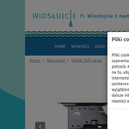
Pliki c
HOME
NOWOŚCI
DESKI SUP
KAJAK
Pliki co
Home
>
Akcesoria
>
Silniki SUP, kajak
zapewnia
potrzeb.
na to, ab
interneto
zaintere
wyjątkiem
dalsze in
również w