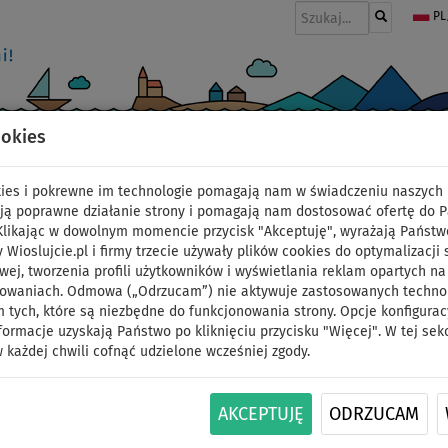
PL
ookies
I
PONTONY I SILNIKI
WIOSŁA
PĘDNIKI
MODA
AKCESORIA
okies i pokrewne im technologie pomagają nam w świadczeniu naszych 
ją poprawne działanie strony i pomagają nam dostosować ofertę do 
 Klikając w dowolnym momencie przycisk "Akceptuję", wyrażają Państw
y Wioslujcie.pl i firmy trzecie używały plików cookies do optymalizacji 
Silnik elektryczny AQ
wej, tworzenia profili użytkowników i wyświetlania reklam opartych na
sowaniach. Odmowa („Odrzucam”) nie aktywuje zastosowanych technolo
 tych, które są niezbędne do funkcjonowania strony. Opcje konfigurac
Power fin - silnik ele
formacje uzyskają Państwo po kliknięciu przycisku "Więcej". W tej sek
 każdej chwili cofnąć udzielone wcześniej zgody.
kajaków
DO
AKCEPTUJĘ
ODRZUCAM
NASZ
ID: 12351388272
-49
%
WYBÓR