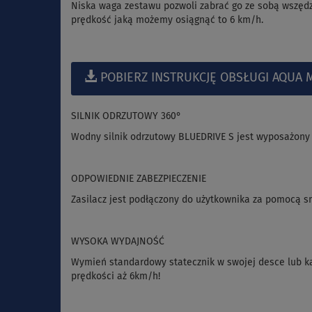
Niska waga zestawu pozwoli zabrać go ze sobą wszędz
prędkość jaką możemy osiągnąć to 6 km/h.
POBIERZ INSTRUKCJĘ OBSŁUGI AQUA M
SILNIK ODRZUTOWY 360°
Wodny silnik odrzutowy BLUEDRIVE S jest wyposażony 
ODPOWIEDNIE ZABEZPIECZENIE
Zasilacz jest podłączony do użytkownika za pomocą s
WYSOKA WYDAJNOŚĆ
Wymień standardowy statecznik w swojej desce lub ka
prędkości aż 6km/h!