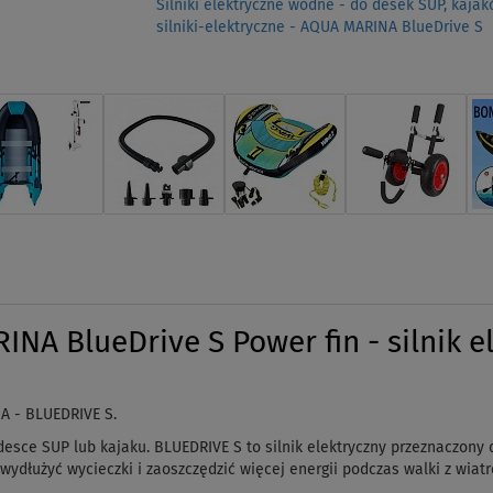
Silniki elektryczne wodne - do desek SUP, kajak
silniki-elektryczne - AQUA MARINA BlueDrive S
INA BlueDrive S Power fin - silnik e
A - BLUEDRIVE S.
esce SUP lub kajaku. BLUEDRIVE S to silnik elektryczny przeznaczony
wydłużyć wycieczki i zaoszczędzić więcej energii podczas walki z wiat