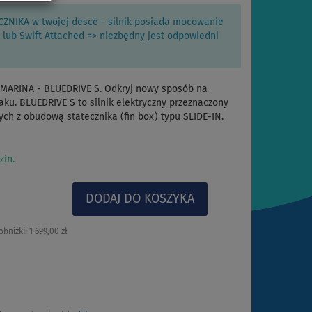
IKA w twojej desce - silnik posiada mocowanie
 lub Swift Attached => niezbędny jest odpowiedni
 MARINA - BLUEDRIVE S. Odkryj nowy sposób na
aku. BLUEDRIVE S to silnik elektryczny przeznaczony
ch z obudową statecznika (fin box) typu SLIDE-IN.
zin.
obniżki:
1 699,00 zł