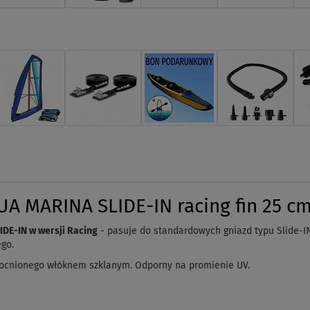
UA MARINA SLIDE-IN racing fin 25 c
DE-IN w wersji Racing
- pasuje do standardowych gniazd typu Slide-I
go.
ocnionego włóknem szklanym. Odporny na promienie UV.