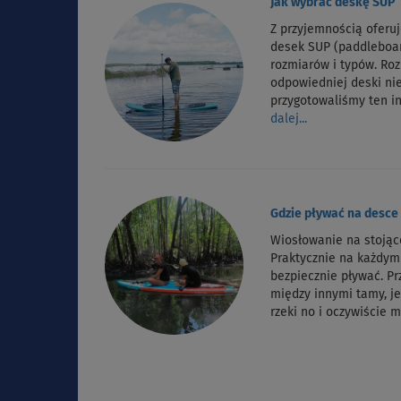
Jak wybrać deskę SUP
Z przyjemnością oferu
desek SUP (paddleboa
rozmiarów i typów. Ro
odpowiedniej deski nie
przygotowaliśmy ten i
dalej...
Gdzie pływać na desce
Wiosłowanie na stojąc
Praktycznie na każdy
bezpiecznie pływać. P
między innymi tamy, je
rzeki no i oczywiście 