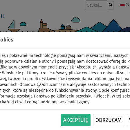
PL
ookies
I
PONTONY I SILNIKI
WIOSŁA
PĘDNIKI
MODA
AKCESORIA
okies i pokrewne im technologie pomagają nam w świadczeniu naszych 
niki
ją poprawne działanie strony i pomagają nam dostosować ofertę do 
 Klikając w dowolnym momencie przycisk "Akceptuję", wyrażają Państw
y Wioslujcie.pl i firmy trzecie używały plików cookies do optymalizacji 
Statecznik do deski 
wej, tworzenia profili użytkowników i wyświetlania reklam opartych na
sowaniach. Odmowa („Odrzucam”) nie aktywuje zastosowanych technolo
 tych, które są niezbędne do funkcjonowania strony. Opcje konfigurac
racing fin 25 cm
formacje uzyskają Państwo po kliknięciu przycisku "Więcej". W tej sek
 każdej chwili cofnąć udzielone wcześniej zgody.
ID: 12351387366
AKCEPTUJĘ
ODRZUCAM
Wsuwany, tylny statecznik marki AQUA MARINA t
standardowych gniazd typu Slide-IN. Wysokość f