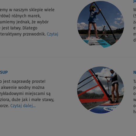
J
jemy w naszym sklepie wiele
W
rdów) różnych marek,
(
zumiemy jednak, że wybór
z
 jest łatwy. Dlatego
e
nteraktywny przewodnik.
Czytaj
m
d
 SUP
N
o jest naprawdę proste!
T
m akwenie wodny można
p
rzykładowymi miejscami są
o
ziora, duże jak i małe stawy,
w
morze.
Czytaj dalej...
o
h