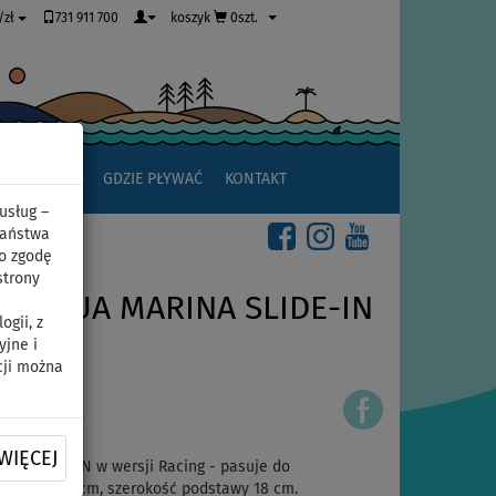
731 911 700
koszyk
0szt.
/zł
JAK ZACZĄĆ
GDZIE PŁYWAĆ
KONTAKT
usług –
Państwa
o zgodę
strony
SUP AQUA MARINA SLIDE-IN
gii, z
yjne i
cji można
WIĘCEJ
ypu SLIDE-IN w wersji Racing - pasuje do
ina to 24,5 cm, szerokość podstawy 18 cm.