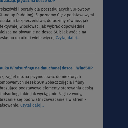
ak zacząć pływać na desce SUP
skazówki i porady dla początkujących SUPowców
Stand up Paddling). Zapoznamy Cię z podstawowymi
asadami bezpieczeństwa, doradzimy również, jak
fektywniej wiosłować, jak wybrać odpowiednie
iejsca na pływanie na desce SUP, jak wrócić na
eskę po upadku i wiele więcej
Czytaj dalej...
auka Windsurfingu na dmuchanej desce – WindSUP
ak, żagiel można przymocować do niektórych
ompowanych desek SUP. Zobacz zdjęcia i filmy
brazujące podstawowe elementy sterowania deską
indsurfing, takie jak wyciąganie żagla z wody,
bracanie się pod wiatr i zawracanie z wiatrem -
alsowanie.
Czytaj dalej...