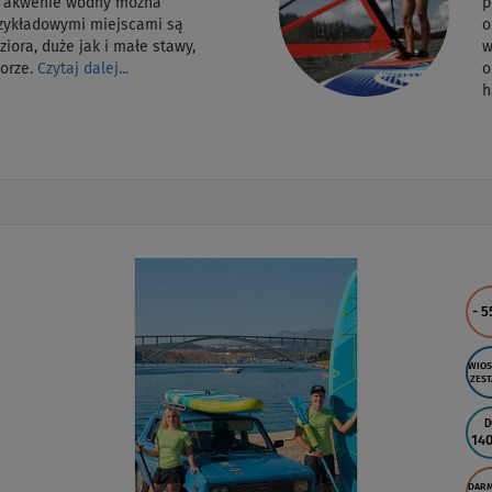
m akwenie wodny można
p
rzykładowymi miejscami są
o
ziora, duże jak i małe stawy,
w
morze.
Czytaj dalej...
o
h
DO
- 50
%
WYPRZEDAŻ
WIOSŁO W
ZESTAWIE
DO