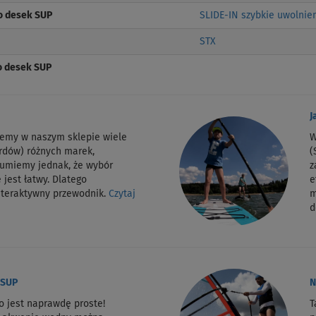
o desek SUP
SLIDE-IN szybkie uwolnie
STX
do desek SUP
J
jemy w naszym sklepie wiele
W
rdów) różnych marek,
(
zumiemy jednak, że wybór
z
 jest łatwy. Dlatego
e
nteraktywny przewodnik.
Czytaj
m
d
 SUP
N
o jest naprawdę proste!
T