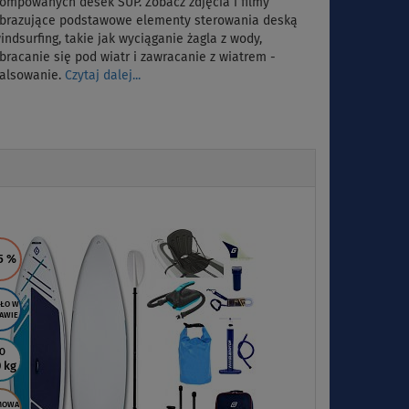
ompowanych desek SUP. Zobacz zdjęcia i filmy
brazujące podstawowe elementy sterowania deską
indsurfing, takie jak wyciąganie żagla z wody,
bracanie się pod wiatr i zawracanie z wiatrem -
alsowanie.
Czytaj dalej...
Next