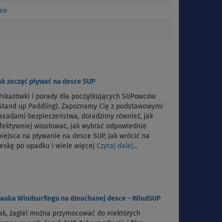
nie
ak zacząć pływać na desce SUP
skazówki i porady dla początkujących SUPowców
Stand up Paddling). Zapoznamy Cię z podstawowymi
asadami bezpieczeństwa, doradzimy również, jak
fektywniej wiosłować, jak wybrać odpowiednie
iejsca na pływanie na desce SUP, jak wrócić na
eskę po upadku i wiele więcej
Czytaj dalej...
auka Windsurfingu na dmuchanej desce – WindSUP
ak, żagiel można przymocować do niektórych