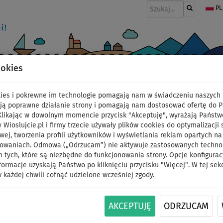
PL
ookies
I
PONTONY I SILNIKI
WIOSŁA
PĘDNIKI
MODA
AKCESORIA
okies i pokrewne im technologie pomagają nam w świadczeniu naszych 
niki
ją poprawne działanie strony i pomagają nam dostosować ofertę do 
 Klikając w dowolnym momencie przycisk "Akceptuję", wyrażają Państw
y Wioslujcie.pl i firmy trzecie używały plików cookies do optymalizacji 
Statecznik centralny t
wej, tworzenia profili użytkowników i wyświetlania reklam opartych na
sowaniach. Odmowa („Odrzucam”) nie aktywuje zastosowanych technolo
 tych, które są niezbędne do funkcjonowania strony. Opcje konfigurac
desek WindSUP - wys.
formacje uzyskają Państwo po kliknięciu przycisku "Więcej". W tej sek
 każdej chwili cofnąć udzielone wcześniej zgody.
ID: 12351387064
AKCEPTUJĘ
ODRZUCAM
Wsuwany statecznik centralny (środkowy do des
WIndSUP - wysokość 29 cm.
Więcej informacji