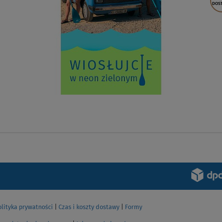
140 kg
DARMOWA
DOSTAWA
W MAGAZYNIE
Deska SUP DELTA 10'8 z wiosłem – pompowany
paddleboard
od
999,00 zł
2 000,00 zł
ZOBACZ
olityka prywatności
|
Czas i koszty dostawy
|
Formy