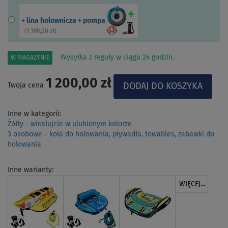
+ lina holownicza + pompa
(
1 399,00 zł
)
Wysyłka z reguły w ciągu 24 godzin.
W MAGAZYNIE
1 200,00 zł
Twoja cena
Inne w kategorii:
Żółty - wiosłujcie w ulubionym kolorze
3 osobowe - koła do holowania, pływadła, towables, zabawki do
holowania
Inne warianty:
WIĘCEJ...