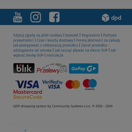
Edytuj zgodę na pliki cookies
|
Kontakt
|
Regulamin
|
Polityka
prywatności
|
Czas i koszty dostawy
|
Formy płatności za zakupy
Jak postępować z reklamacją produktu
|
Zwrot produktu -
odstąpienie od umowy
|
Jak zacząć pływać na desce SUP
|
Jak
wybrać deskę SUP
|
Instrukcje
eJOY shopping system by Community Systems s.r.o. © 2010 - 2026