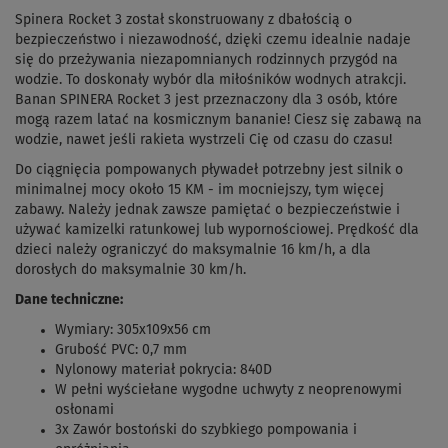
Spinera Rocket 3 został skonstruowany z dbałością o
bezpieczeństwo i niezawodność, dzięki czemu idealnie nadaje
się do przeżywania niezapomnianych rodzinnych przygód na
wodzie. To doskonały wybór dla miłośników wodnych atrakcji.
Banan SPINERA Rocket 3 jest przeznaczony dla 3 osób, które
mogą razem latać na kosmicznym bananie! Ciesz się zabawą na
wodzie, nawet jeśli rakieta wystrzeli Cię od czasu do czasu!
Do ciągnięcia pompowanych pływadeł potrzebny jest silnik o
minimalnej mocy około 15 KM - im mocniejszy, tym więcej
zabawy. Należy jednak zawsze pamiętać o bezpieczeństwie i
używać kamizelki ratunkowej lub wypornościowej. Prędkość dla
dzieci należy ograniczyć do maksymalnie 16 km/h, a dla
dorosłych do maksymalnie 30 km/h.
Dane techniczne:
Wymiary: 305x109x56 cm
Grubość PVC: 0,7 mm
Nylonowy materiał pokrycia: 840D
W pełni wyściełane wygodne uchwyty z neoprenowymi
osłonami
3x Zawór bostoński do szybkiego pompowania i