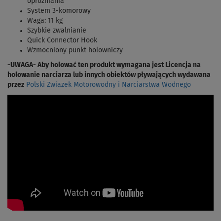
opróżniania
System 3-komorowy
Waga: 11 kg
Szybkie zwalnianie
Quick Connector Hook
Wzmocniony punkt holowniczy
-UWAGA- Aby holować ten produkt wymagana jest Licencja na
holowanie narciarza lub innych obiektów pływających wydawana
przez
Polski Zwiazek Motorowodny i Narciarstwa Wodnego