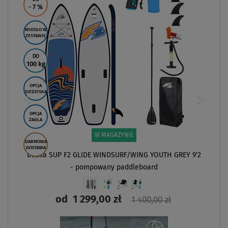
- 7
%
WIOSŁO W
ZESTAWIE
DO
100 kg
OPCJA
SIEDZISKA
OPCJA
ŻAGLA
W MAGAZYNIE
DARMOWA
DOSTAWA
Deska SUP F2 GLIDE WINDSURF/WING YOUTH GREY 9'2
- pompowany paddleboard
od
1 299,00 zł
1 400,00 zł
ZOBACZ