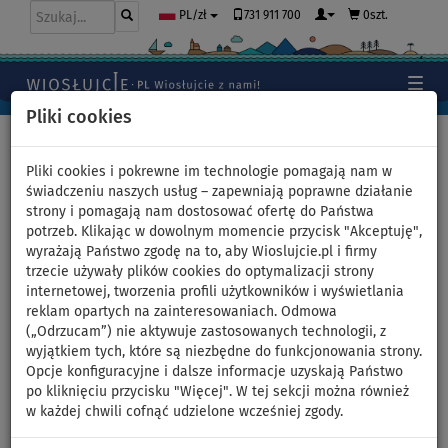
731 911 700
0szt.
PL/zł
Pliki cookies
Home
>
Pontony i silniki
>
Koła do holowania
>
3 miejscowe
Pliki cookies i pokrewne im technologie pomagają nam w
świadczeniu naszych usług – zapewniają poprawne działanie
strony i pomagają nam dostosować ofertę do Państwa
potrzeb. Klikając w dowolnym momencie przycisk "Akceptuję",
Banan do holowania SPINERA
wyrażają Państwo zgodę na to, aby Wioslujcie.pl i firmy
trzecie używały plików cookies do optymalizacji strony
ROCKET 3 towable -
internetowej, tworzenia profili użytkowników i wyświetlania
reklam opartych na zainteresowaniach. Odmowa
trzymiejscowe pływadło -
(„Odrzucam”) nie aktywuje zastosowanych technologii, z
wyjątkiem tych, które są niezbędne do funkcjonowania strony.
wariant: zestaw podstawowy
Opcje konfiguracyjne i dalsze informacje uzyskają Państwo
po kliknięciu przycisku "Więcej". W tej sekcji można również
w każdej chwili cofnąć udzielone wcześniej zgody.
DARMOWA
DOSTAWA