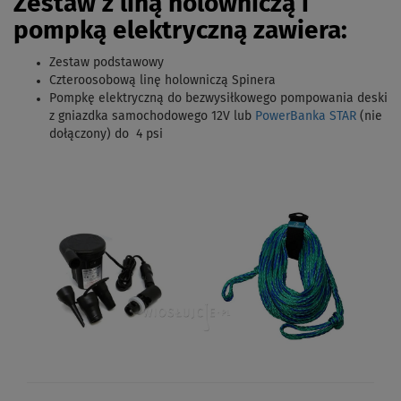
Zestaw z liną holowniczą i
pompką elektryczną zawiera:
Zestaw podstawowy
Czteroosobową linę holowniczą Spinera
Pompkę elektryczną
do bezwysiłkowego pompowania deski
z gniazdka samochodowego 12V lub
PowerBanka STAR
(nie
dołączony) do
4 psi