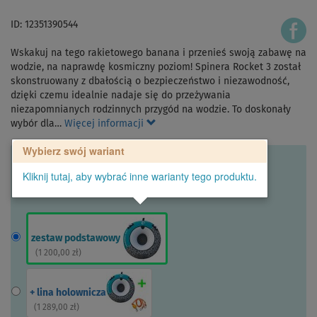
ID: 12351390544
Wskakuj na tego rakietowego banana i przenieś swoją zabawę na
wodzie, na naprawdę kosmiczny poziom! Spinera Rocket 3 został
skonstruowany z dbałością o bezpieczeństwo i niezawodność,
dzięki czemu idealnie nadaje się do przeżywania
niezapomnianych rodzinnych przygód na wodzie. To doskonały
wybór dla…
Więcej informacji
Wybierz swój wariant
Kliknij tutaj, aby wybrać inne warianty tego produktu.
zestaw podstawowy
(
1 200,00 zł
)
+ lina holownicza
(
1 289,00 zł
)