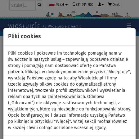
731 911 700
0szt.
PL/zł
Pliki cookies
Home
>
Moda
>
Bluzy bawełniane
>
Damskie
Pliki cookies i pokrewne im technologie pomagają nam w
świadczeniu naszych usług – zapewniają poprawne działanie
strony i pomagają nam dostosować ofertę do Państwa
Bluza bawełniana damska
potrzeb. Klikając w dowolnym momencie przycisk "Akceptuję",
wyrażają Państwo zgodę na to, aby Wioslujcie.pl i firmy
PADDLEBOARDING BLACK - z
trzecie używały plików cookies do optymalizacji strony
internetowej, tworzenia profili użytkowników i wyświetlania
kapturem - rozmiar: XL
reklam opartych na zainteresowaniach. Odmowa
(„Odrzucam”) nie aktywuje zastosowanych technologii, z
wyjątkiem tych, które są niezbędne do funkcjonowania strony.
DO
-28
%
Opcje konfiguracyjne i dalsze informacje uzyskają Państwo
po kliknięciu przycisku "Więcej". W tej sekcji można również
Previous
Nex
w każdej chwili cofnąć udzielone wcześniej zgody.