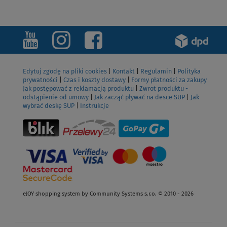
Edytuj zgodę na pliki cookies
|
Kontakt
|
Regulamin
|
Polityka
prywatności
|
Czas i koszty dostawy
|
Formy płatności za zakupy
Jak postępować z reklamacją produktu
|
Zwrot produktu -
odstąpienie od umowy
|
Jak zacząć pływać na desce SUP
|
Jak
wybrać deskę SUP
|
Instrukcje
eJOY shopping system by Community Systems s.r.o. © 2010 - 2026