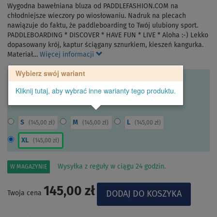
Wygodna bawełniana bluza od PADDLEFASHION.COM na
chłodniejsze wieczory po wiosłowaniu. Nadruk na plecach
nawiązuje do faktu, że paddleboarding to Twój ulubiony sport.
PADDLEBOARDING * DISCOVER * HAVE FUN * LIVE * Aloha :-) Lekko
dopasowany krój, kaptur ściągany sznurkiem, kieszeń kangurka.
Materiał…
Więcej informacji
Wybierz swój wariant
Kliknij tutaj, aby wybrać inne warianty tego produktu.
S
M
L
(
145,00 zł
)
(
145,00 zł
)
(
145,00 zł
)
XL
(
145,00 zł
)
Wysyłka z reguły w ciągu 24 godzin.
W MAGAZYNIE
145,00 zł
Twoja cena