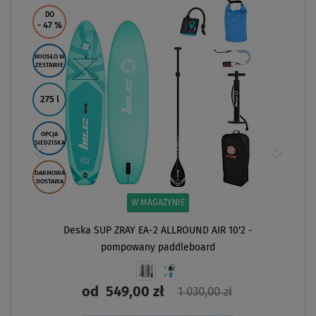
DO
- 47
%
WIOSŁO W
ZESTAWIE
275 l
OPCJA
SIEDZISKA
DARMOWA
DOSTAWA
W MAGAZYNIE
Deska SUP ZRAY EA-2 ALLROUND AIR 10'2 -
pompowany paddleboard
od
549,00 zł
1 030,00 zł