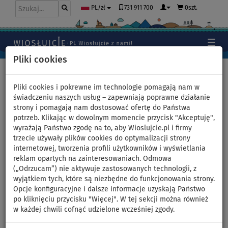
731 911 700
0szt.
PL/zł
Pliki cookies
Home
>
Deski SUP
>
Juniorskie deski SUP
Pliki cookies i pokrewne im technologie pomagają nam w
świadczeniu naszych usług – zapewniają poprawne działanie
strony i pomagają nam dostosować ofertę do Państwa
Deska SUP AQUA MARINA RACE
potrzeb. Klikając w dowolnym momencie przycisk "Akceptuję",
wyrażają Państwo zgodę na to, aby Wioslujcie.pl i firmy
YOUNG 12'6 model 2024 -
trzecie używały plików cookies do optymalizacji strony
internetowej, tworzenia profili użytkowników i wyświetlania
pompowany paddleboard -
reklam opartych na zainteresowaniach. Odmowa
(„Odrzucam”) nie aktywuje zastosowanych technologii, z
wariant: z wiosłem
wyjątkiem tych, które są niezbędne do funkcjonowania strony.
Opcje konfiguracyjne i dalsze informacje uzyskają Państwo
po kliknięciu przycisku "Więcej". W tej sekcji można również
DO
DO
DARMOWA
-10
%
70 kg
DOSTAWA
w każdej chwili cofnąć udzielone wcześniej zgody.