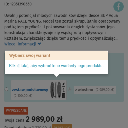
ID: 12351390650
Uwolnij potencjał młodych zawodników dzięki desce SUP Aqua
Marina RACE YOUNG. Model ten został skrupulatnie opracowany
pod kątem prędkości i pokonywania długich dystansów. Jego
konstrukcja charakteryzuje się wąską rufą i opływowym
kształtem, zwiększając dzięku temu prędkość i optymalizując…
Więcej informacji
Wybierz swój wariant
Kliknij tutaj, aby wybrać inne warianty tego produktu.
z wiosłem
zestaw podstawowy
(
2 989,00 zł
)
(
2 100,00 zł
)
WYPRZEDANE
2 989,00 zł
Twoja cena
Przed rabatem
3 330,00 zł