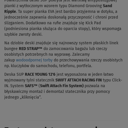
Powierzchnia deski SUP pokryta jest warstwą antypoślizgowej
pianki z wytłoczonym wzorem typu
Diamond Grooving
Sand
Ripple
. Ta super pianka EVA jest bardzo przyjemna w dotyku, a
jednocześnie zapewnia doskonałą przyczepność i chroni przed
ślizganiem. Dodatkowo na rufie znajduje się Kick Pad
(podniesiona pianka służąca do oparcia stopy), który wspomaga
szybkie zwroty deski.
Na dziobie deski znajduje się najnowszy system płaskich linek
bungee
RED STRAP™
do zamocowania bagażu lub rzeczy
osobistych potrzebnych na wyprawę. Zalecamy
zakup
wodoodpornej torby
do przechowywania rzeczy osobistych
np. kluczyków do samochodu, telefonu, portfela.
Deska SUP
RACE
YOUNG 12'6
jest wyposażona w jeden łatwo
wyjmowany tylni statecznik
SWIFT ATTACH RACING FIN
typu Click-
IN. System
SAFS™
(
Swift Attach Fin System)
pozwala na
błyskawiczny montaż i demontaż statecznika przy pomocy
jednego „kliknięcia”.