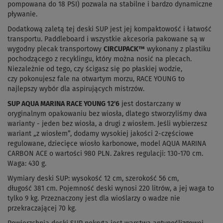
pompowana do 18 PSI) pozwala na stabilne i bardzo dynamiczne
pływanie.
Dodatkową z
aletą tej deski SUP jest jej kompaktowość i łatwość
transportu. Paddleboard i wszystkie akcesoria pakowane są w
wygodny plecak transportowy
CIRCUPACK™
wykonany z plastiku
pochodzącego z recyklingu, który można nosić na plecach.
Niezależnie od tego, czy ścigasz się po płaskiej wodzie,
czy pokonujesz fale na otwartym morzu, RACE YOUNG to
najlepszy wybór dla aspirujących mistrzów.
SUP AQUA MARINA RACE YOUNG 12'6
jest dostarczany w
oryginalnym opakowaniu bez wiosła, dlatego stworzyliśmy dwa
warianty - jeden bez wiosła, a drugi z wiosłem. Jeśli wybierzesz
wariant „z wiosłem”, dodamy wysokiej jakości 2-częściowe
regulowane, dziecięce wiosło karbonowe, model
AQUA MARINA
CARBON ACE
o wartości 980 PLN. Zakres regulacji: 130-170 cm.
Waga: 430 g.
Wymiary deski SUP: wysokość 12 cm, szerokość 56 cm,
długość 381 cm. Pojemność deski wynosi 220 litrów, a jej waga to
tylko 9 kg. Przeznaczony jest dla wioślarzy o wadze nie
przekraczającej 70 kg.