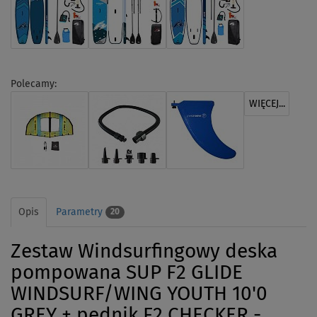
Polecamy:
WIĘCEJ...
Opis
Parametry
20
Zestaw Windsurfingowy deska
pompowana SUP F2 GLIDE
WINDSURF/WING YOUTH 10'0
GREY + pędnik F2 CHECKER -