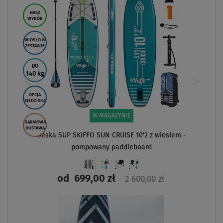
NASZ
WYBÓR
WIOSŁO W
ZESTAWIE
DO
140 kg
OPCJA
SIEDZISKA
W MAGAZYNIE
DARMOWA
DOSTAWA
Deska SUP SKIFFO SUN CRUISE 10'2 z wiosłem -
pompowany paddleboard
od
699,00 zł
2 600,00 zł
ZOBACZ