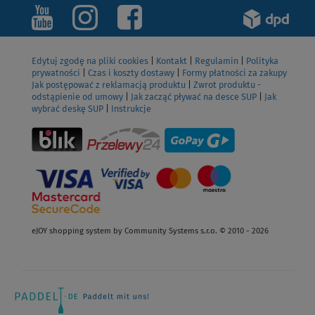
Edytuj zgodę na pliki cookies
|
Kontakt
|
Regulamin
|
Polityka
prywatności
|
Czas i koszty dostawy
|
Formy płatności za zakupy
Jak postępować z reklamacją produktu
|
Zwrot produktu -
odstąpienie od umowy
|
Jak zacząć pływać na desce SUP
|
Jak
wybrać deskę SUP
|
Instrukcje
eJOY shopping system by Community Systems s.r.o. © 2010 - 2026