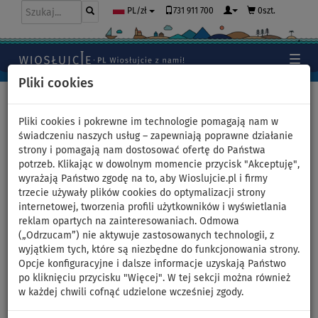
731 911 700
0szt.
PL/zł
Pliki cookies
Home
>
Deski SUP
>
Juniorskie deski SUP
Pliki cookies i pokrewne im technologie pomagają nam w
świadczeniu naszych usług – zapewniają poprawne działanie
strony i pomagają nam dostosować ofertę do Państwa
Zestaw Windsurfingowy deska
potrzeb. Klikając w dowolnym momencie przycisk "Akceptuję",
wyrażają Państwo zgodę na to, aby Wioslujcie.pl i firmy
pompowana SUP F2 GLIDE
trzecie używały plików cookies do optymalizacji strony
internetowej, tworzenia profili użytkowników i wyświetlania
WINDSURF/WING YOUTH 10'0
reklam opartych na zainteresowaniach. Odmowa
(„Odrzucam”) nie aktywuje zastosowanych technologii, z
GREY + pędnik F2 CHECKER -
wyjątkiem tych, które są niezbędne do funkcjonowania strony.
Opcje konfiguracyjne i dalsze informacje uzyskają Państwo
powierzchnia: 4,5m
po kliknięciu przycisku "Więcej". W tej sekcji można również
w każdej chwili cofnąć udzielone wcześniej zgody.
DO
WIOSŁO W
OPCJA
OPCJA
DARMOWA
275 l