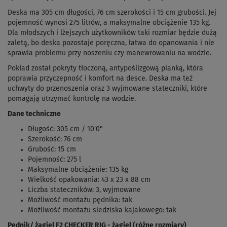
Deska ma 305 cm długości, 76 cm szerokości i 15 cm grubości. Jej
pojemność wynosi 275 litrów, a maksymalne obciążenie 135 kg.
Dla młodszych i lżejszych użytkowników taki rozmiar będzie dużą
zaletą, bo deska pozostaje poręczna, łatwa do opanowania i nie
sprawia problemu przy noszeniu czy manewrowaniu na wodzie.
Pokład został pokryty tłoczoną, antypoślizgową pianką, która
poprawia przyczepność i komfort na desce. Deska ma też
uchwyty do przenoszenia oraz 3 wyjmowane stateczniki, które
pomagają utrzymać kontrolę na wodzie.
Dane techniczne
Długość: 305 cm / 10'0"
Szerokość: 76 cm
Grubość: 15 cm
Pojemność: 275 l
Maksymalne obciążenie: 135 kg
Wielkość opakowania: 43 x 23 x 88 cm
Liczba stateczników: 3, wyjmowane
Możliwość montażu pędnika: tak
Możliwość montażu siedziska kajakowego: tak
Pędnik/ żagiel F2 CHECKER RIG - żagiel (różne rozmiary)