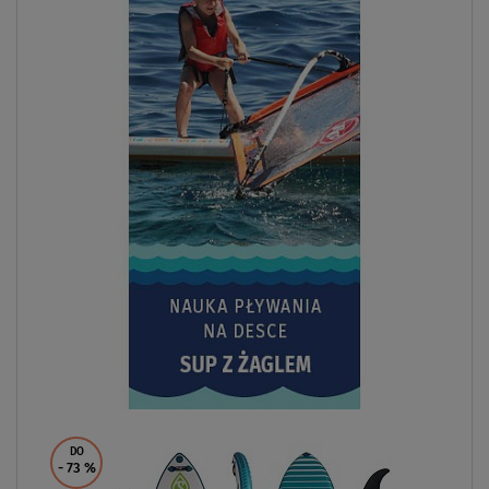
DO
- 73
%