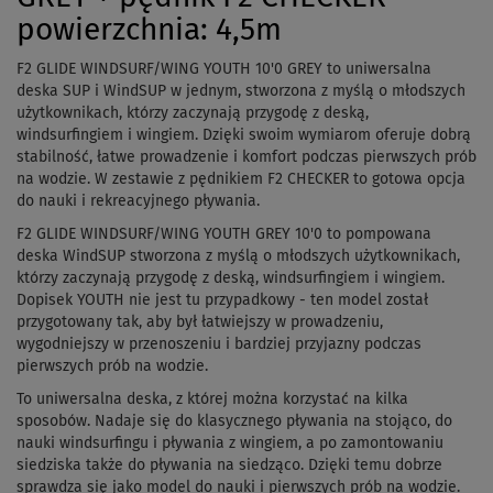
powierzchnia: 4,5m
F2 GLIDE WINDSURF/WING YOUTH 10'0 GREY to uniwersalna
deska SUP i WindSUP w jednym, stworzona z myślą o młodszych
użytkownikach, którzy zaczynają przygodę z deską,
windsurfingiem i wingiem. Dzięki swoim wymiarom oferuje dobrą
stabilność, łatwe prowadzenie i komfort podczas pierwszych prób
na wodzie. W zestawie z pędnikiem F2 CHECKER to gotowa opcja
do nauki i rekreacyjnego pływania.
F2 GLIDE WINDSURF/WING YOUTH GREY 10'0 to pompowana
deska WindSUP stworzona z myślą o młodszych użytkownikach,
którzy zaczynają przygodę z deską, windsurfingiem i wingiem.
Dopisek YOUTH nie jest tu przypadkowy - ten model został
przygotowany tak, aby był łatwiejszy w prowadzeniu,
wygodniejszy w przenoszeniu i bardziej przyjazny podczas
pierwszych prób na wodzie.
To uniwersalna deska, z której można korzystać na kilka
sposobów. Nadaje się do klasycznego pływania na stojąco, do
nauki windsurfingu i pływania z wingiem, a po zamontowaniu
siedziska także do pływania na siedząco. Dzięki temu dobrze
sprawdza się jako model do nauki i pierwszych prób na wodzie.