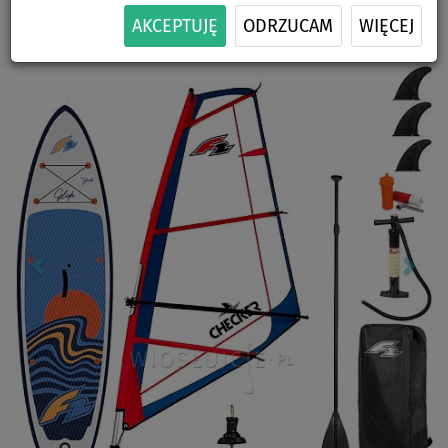
-6
%
ZESTAWIE
SIEDZISKA
ŻAGLA
DOSTAWA
AKCEPTUJĘ
ODRZUCAM
WIĘCEJ
Previous
Nex