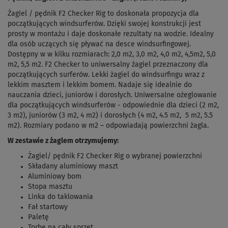
Żagiel / pędnik F2 Checker Rig to doskonała propozycja dla
początkujących windsurferów. Dzięki swojej konstrukcji jest
prosty w montażu i daje doskonałe rezultaty na wodzie. Idealny
dla osób uczących się pływać na desce windsurfingowej.
Dostępny w w kilku rozmiarach: 2,0 m
2
, 3,0 m
2
, 4,0 m
2
, 4,5m2, 5,0
m
2
, 5,5 m
2
. F2 Checker to uniwersalny żagiel przeznaczony dla
początkujących surferów. Lekki żagiel do windsurfingu wraz z
lekkim masztem i lekkim bomem. Nadaje się idealnie do
nauczania dzieci, juniorów i dorosłych. Uniwersalne ożeglowanie
dla początkujących windsurferów - odpowiednie dla dzieci (2 m
2
,
3 m
2
), juniorów (3 m
2
, 4 m
2
) i dorosłych (4 m
2
, 4.5 m2, 5 m
2
, 5.5
m
2
). Rozmiary podano w m
2
– odpowiadają powierzchni żagla.
W zestawie z żaglem otrzymujemy:
Żagiel/ pędnik F2 Checker Rig o wybranej powierzchni
Składany aluminiowy maszt
Aluminiowy bom
Stopa masztu
Linka do taklowania
Fał startowy
Paletę
Torbę na cały sprzęt