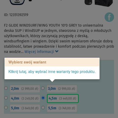
ID: 12351392519
F2 GLIDE WINDSURF/WING YOUTH 10'0 GREY to uniwersalna
deska SUP i WindSUP w jednym, stworzona z myślą o młodszych
użytkownikach, którzy zaczynają przygodę z deską,
windsurfingiem i wingiem. Dzięki swoim wymiarom oferuje dobrą
stabilność, łatwe prowadzenie i komfort podczas pierwszych prób
na wodzie…
Więcej informacji
Wybierz swój wariant
Kliknij tutaj, aby wybrać inne warianty tego produktu.
2,0m
3,0m
(
2 999,00 zł
)
(
2 999,00 zł
)
4,0m
4,5m
(
3 249,00 zł
)
(
3 449,00 zł
)
5,0m
5,5m
(
3 649,00 zł
)
(
3 749,00 zł
)