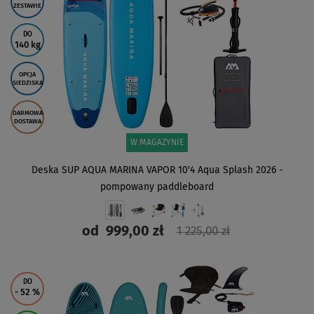
ZESTAWIE
DO
140 kg
OPCJA
SIEDZISKA
DARMOWA
DOSTAWA
W MAGAZYNIE
Deska SUP AQUA MARINA VAPOR 10'4 Aqua Splash 2026 -
pompowany paddleboard
od
999,00 zł
1 225,00 zł
ZOBACZ
DO
- 52
%