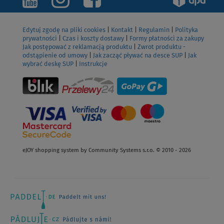
Edytuj zgodę na pliki cookies
|
Kontakt
|
Regulamin
|
Polityka
prywatności
|
Czas i koszty dostawy
|
Formy płatności za zakupy
Jak postępować z reklamacją produktu
|
Zwrot produktu -
odstąpienie od umowy
|
Jak zacząć pływać na desce SUP
|
Jak
wybrać deskę SUP
|
Instrukcje
eJOY shopping system by Community Systems s.r.o. © 2010 - 2026