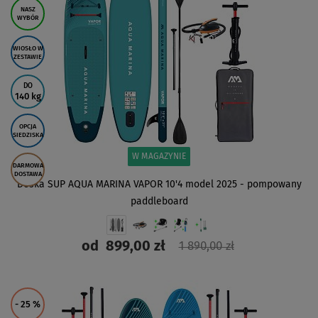
NASZ
WYBÓR
WIOSŁO W
ZESTAWIE
DO
140 kg
OPCJA
SIEDZISKA
W MAGAZYNIE
DARMOWA
DOSTAWA
Deska SUP AQUA MARINA VAPOR 10'4 model 2025 - pompowany
paddleboard
od
899,00 zł
1 890,00 zł
ZOBACZ
- 25
%