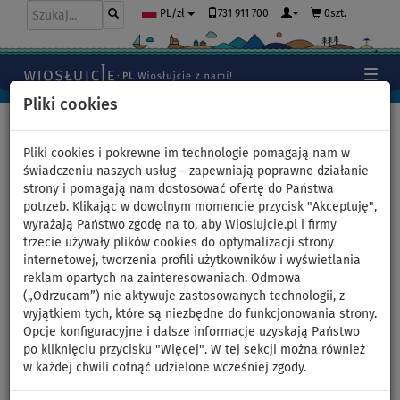
731 911 700
0szt.
PL/zł
Pliki cookies
Home
>
Deski SUP
>
AQUA MARINA
>
VAPOR
Pliki cookies i pokrewne im technologie pomagają nam w
świadczeniu naszych usług – zapewniają poprawne działanie
strony i pomagają nam dostosować ofertę do Państwa
Deski SUP - AQUA MARINA
potrzeb. Klikając w dowolnym momencie przycisk "Akceptuję",
wyrażają Państwo zgodę na to, aby Wioslujcie.pl i firmy
VAPOR
trzecie używały plików cookies do optymalizacji strony
internetowej, tworzenia profili użytkowników i wyświetlania
reklam opartych na zainteresowaniach. Odmowa
(„Odrzucam”) nie aktywuje zastosowanych technologii, z
wyjątkiem tych, które są niezbędne do funkcjonowania strony.
Opcje konfiguracyjne i dalsze informacje uzyskają Państwo
po kliknięciu przycisku "Więcej". W tej sekcji można również
w każdej chwili cofnąć udzielone wcześniej zgody.