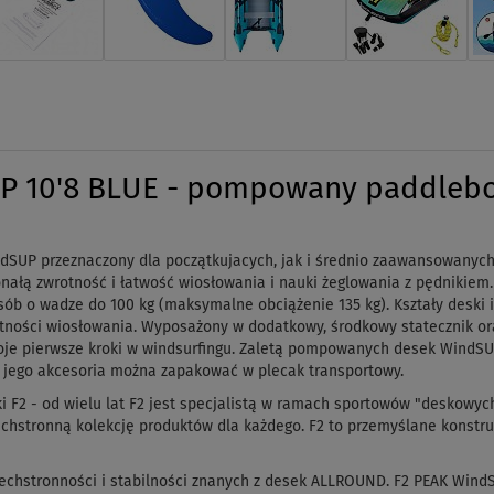
 10'8 BLUE - pompowany paddleboa
UP przeznaczony dla początkujacych, jak i średnio zaawansowanych 
ałą zwrotność i łatwość wiosłowania i nauki żeglowania z pędnikiem.
sób o wadze do 100 kg (maksymalne obciążenie 135 kg). Kształy deski 
tności wiosłowania. Wyposażony w dodatkowy, środkowy statecznik or
oje pierwsze kroki w windsurfingu. Zaletą pompowanych desek WindSU
ie jego akcesoria można zapakować w plecak transportowy.
i F2 - od wielu lat F2 jest specjalistą w ramach sportowów "deskowy
chstronną kolekcję produktów dla każdego. F2 to przemyślane konstru
szechstronności i stabilności znanych z desek ALLROUND. F2 PEAK Win