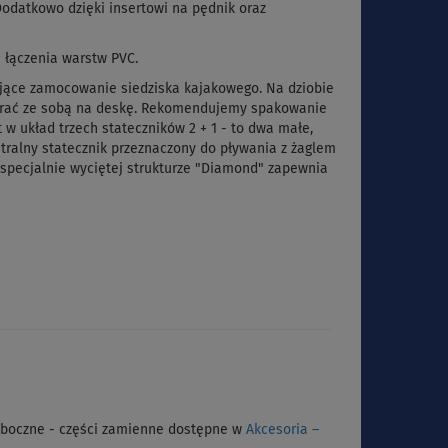
Dodatkowo dzięki insertowi na pędnik oraz
i łączenia warstw PVC.
ające zamocowanie siedziska kajakowego. Na dziobie
 zabrać ze sobą na deskę. Rekomendujemy spakowanie
w układ trzech stateczników 2 + 1 - to dwa małe,
tralny statecznik przeznaczony do pływania z żaglem
i specjalnie wyciętej strukturze "Diamond" zapewnia
i boczne - części zamienne dostępne w
Akcesoria –