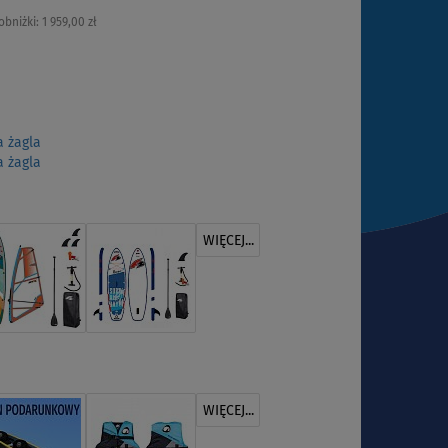
obniżki:
1 959,00 zł
 żagla
 żagla
WIĘCEJ...
WIĘCEJ...