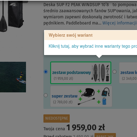
Deska SUP F2 PEAK WINDSUP 10’8 to pompowany
średnio zaawansowanych fanów SUP'owania, jak
wymiarom zapewni doskonałą zwrotność i łatwoś
pędnikiem. Paddleboard ma…
Więcej informacj
Wybierz swój wariant
Kliknij tutaj, aby wybrać inne warianty tego pr
zestaw podstawowy
zestaw 
(
1 959,00 zł
)
(
2 349,00
super zestaw
(
2 769,00 zł
)
NIEDOSTĘPNE
1 959,00 zł
Twoja cena
Przed rabatem
2 650,00 zł