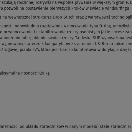
y szukają rodzinnej rozrywki na wspólne pływanie w większym gronie. 
WS
pozwoli na postawienie pierwszych kroków w świecie windsurfingu
st na wewnętrznej strukturze Drop-Stitch oraz 2 warstwowej technologi
ansport i odpowiednio rozstawione 4 mocowania typu D-ring, umożliwi
y do przymocowania i ustabilizowania rzeczy osobistych jakie chcesz
zamoczeniu lub zgubieniu swoich rzeczy. Ta deska SUP wyposażona jest 
y, wyjmowany statecznik kompatybilny z systemem US-Box, a także cen
ślizgowej pianki EVA, która jest bardzo komfortowa w dotyku, a dzięk
maksymalna nośność 120 kg.
 zależności od układu stateczników w danym modelu) stałe statecznik