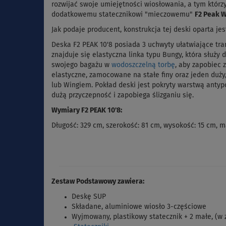
rozwijać swoje umiejętności wiosłowania, a tym którz
dodatkowemu statecznikowi "mieczowemu"
F2 Peak 
Jak podaje producent, konstrukcja tej deski oparta je
Deska F2 PEAK 10'8 posiada 3 uchwyty ułatwiające tr
znajduje się elastyczna linka typu Bungy, która służ
swojego bagażu w
wodoszczelną torbę
, aby zapobiec 
elastyczne, zamocowane na stałe finy oraz jeden duż
lub Wingiem. Pokład deski jest pokryty warstwą antypo
dużą przyczepność i zapobiega ślizganiu się.
Wymiary F2 PEAK 10'8:
Długość: 329 cm, szerokość: 81 cm, wysokość: 15 cm, 
Zestaw Podstawowy zawiera:
Deskę SUP
Składane, aluminiowe wiosło 3-częściowe
Wyjmowany, plastikowy statecznik + 2 małe, (w