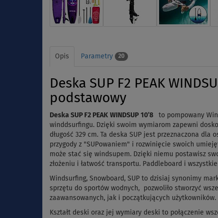
Opis
Parametry
20
Deska SUP F2 PEAK WINDSUP
podstawowy
Deska SUP F2
PEAK
WINDSUP
10’8
to pompowany WindS
winddsurfingu. Dzięki swoim wymiarom zapewni doskon
długość 329 cm. Ta deska SUP jest przeznaczona dla o
przygody z "SUPowaniem" i rozwinięcie swoich umieję
może stać się windsupem. Dzięki niemu postawisz sw
złożeniu i łatwość transportu. Paddleboard i wszystk
Windsurfing, Snowboard, SUP to dzisiaj synonimy mark
sprzętu do sportów wodnych, pozwoliło stworzyć wsze
zaawansowanych, jak i początkujących użytkowników.
Kształt deski oraz jej wymiary deski to połączenie w