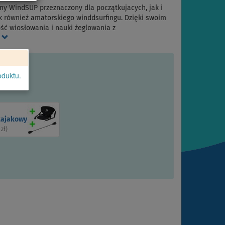
 WindSUP przeznaczony dla początkujacych, jak i
 również amatorskiego winddsurfingu. Dzięki swoim
ć wiosłowania i nauki żeglowania z
i
oduktu.
kajakowy
 zł
)