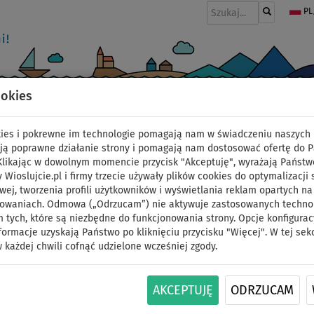
PL
ookies
I
PONTONY I SILNIKI
WIOSŁA
PĘDNIKI
MODA
AKCESORIA
okies i pokrewne im technologie pomagają nam w świadczeniu naszych 
ją poprawne działanie strony i pomagają nam dostosować ofertę do 
 Klikając w dowolnym momencie przycisk "Akceptuję", wyrażają Państw
y Wioslujcie.pl i firmy trzecie używały plików cookies do optymalizacji 
Deska SUP F2 PEAK WI
wej, tworzenia profili użytkowników i wyświetlania reklam opartych na
sowaniach. Odmowa („Odrzucam”) nie aktywuje zastosowanych technolo
 tych, które są niezbędne do funkcjonowania strony. Opcje konfigurac
pompowany paddleboar
formacje uzyskają Państwo po kliknięciu przycisku "Więcej". W tej sek
 każdej chwili cofnąć udzielone wcześniej zgody.
podstawowy
DO
DO
AKCEPTUJĘ
ODRZUCAM
NASZ
WIOSŁO W
OPCJA
OPCJA
-26
%
135 kg
WYBÓR
ZESTAWIE
SIEDZISKA
ŻAGLA