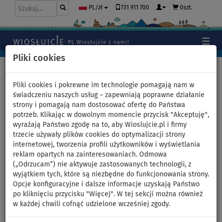
731 911 700
0szt.
PL/zł
Pliki cookies
Home
>
Deski SUP
>
Uniwersalne deski SUP
Pliki cookies i pokrewne im technologie pomagają nam w
świadczeniu naszych usług – zapewniają poprawne działanie
strony i pomagają nam dostosować ofertę do Państwa
Deska SUP PADDLENAUT WAVE
potrzeb. Klikając w dowolnym momencie przycisk "Akceptuję",
wyrażają Państwo zgodę na to, aby Wioslujcie.pl i firmy
10'8'' MINICOMBO 2026 -
trzecie używały plików cookies do optymalizacji strony
internetowej, tworzenia profili użytkowników i wyświetlania
pompowany paddleboard -
reklam opartych na zainteresowaniach. Odmowa
(„Odrzucam”) nie aktywuje zastosowanych technologii, z
wariant: +zestaw siedzisko
wyjątkiem tych, które są niezbędne do funkcjonowania strony.
Opcje konfiguracyjne i dalsze informacje uzyskają Państwo
po kliknięciu przycisku "Więcej". W tej sekcji można również
DO
DO
2-WARST-
DARMOWA
-1
%
150 kg
WOWY
DOSTAWA
w każdej chwili cofnąć udzielone wcześniej zgody.