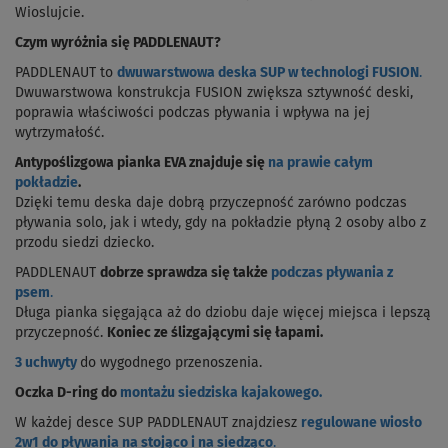
Wioslujcie.
Czym wyróżnia się PADDLENAUT?
PADDLENAUT to
dwuwarstwowa deska SUP w technologi FUSION
.
Dwuwarstwowa konstrukcja FUSION zwiększa sztywność deski,
poprawia właściwości podczas pływania i wpływa na jej
wytrzymałość.
Antypoślizgowa pianka EVA znajduje się
na prawie całym
pokładzie
.
Dzięki temu deska daje dobrą przyczepność zarówno podczas
pływania solo, jak i wtedy, gdy na pokładzie płyną 2 osoby albo z
przodu siedzi dziecko.
PADDLENAUT
dobrze sprawdza się także
podczas pływania z
psem
.
Długa pianka sięgająca aż do dziobu daje więcej miejsca i lepszą
przyczepność.
Koniec ze ślizgającymi się łapami.
3 uchwyty
do wygodnego przenoszenia.
Oczka D-ring do
montażu siedziska kajakowego.
W każdej desce SUP PADDLENAUT znajdziesz
regulowane wiosło
2w1 do pływania na stojąco i na siedząco
.