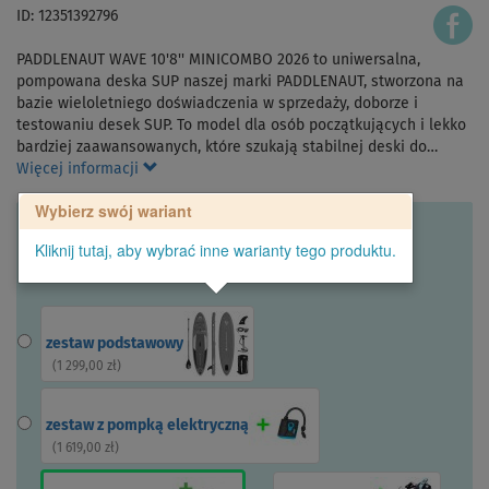
ID: 12351392796
PADDLENAUT WAVE 10'8'' MINICOMBO 2026 to uniwersalna,
pompowana deska SUP naszej marki PADDLENAUT, stworzona na
bazie wieloletniego doświadczenia w sprzedaży, doborze i
testowaniu desek SUP. To model dla osób początkujących i lekko
bardziej zaawansowanych, które szukają stabilnej deski do…
Więcej informacji
Wybierz swój wariant
Kliknij tutaj, aby wybrać inne warianty tego produktu.
zestaw podstawowy
(
1 299,00 zł
)
zestaw z pompką elektryczną
(
1 619,00 zł
)