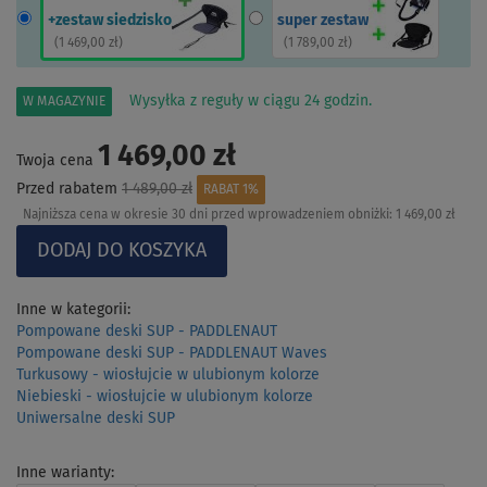
+zestaw siedzisko
super zestaw
(
1 469,00 zł
)
(
1 789,00 zł
)
Wysyłka z reguły w ciągu 24 godzin.
W MAGAZYNIE
1 469,00 zł
Twoja cena
Przed rabatem
1 489,00 zł
RABAT 1%
Najniższa cena w okresie 30 dni przed wprowadzeniem obniżki:
1 469,00 zł
Inne w kategorii:
Pompowane deski SUP - PADDLENAUT
Pompowane deski SUP - PADDLENAUT Waves
Turkusowy - wiosłujcie w ulubionym kolorze
Niebieski - wiosłujcie w ulubionym kolorze
Uniwersalne deski SUP
Inne warianty: