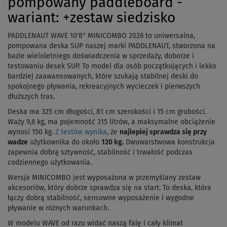
pompowany paddleboard -
wariant: +zestaw siedzisko
PADDLENAUT WAVE 10'8'' MINICOMBO 2026 to uniwersalna,
pompowana deska SUP naszej marki PADDLENAUT, stworzona na
bazie wieloletniego doświadczenia w sprzedaży, doborze i
testowaniu desek SUP. To model dla osób początkujących i lekko
bardziej zaawansowanych, które szukają stabilnej deski do
spokojnego pływania, rekreacyjnych wycieczek i pierwszych
dłuższych tras.
Deska ma 325 cm długości, 81 cm szerokości i 15 cm grubości.
Waży 9,6 kg, ma pojemność 315 litrów, a maksymalne obciążenie
wynosi 150 kg.
Z testów wynika
, że
najlepiej sprawdza się przy
wadze
użytkownika do około
120 kg.
Dwuwarstwowa konstrukcja
zapewnia dobrą sztywność, stabilność i trwałość podczas
codziennego użytkowania.
Wersja MINICOMBO jest wyposażona w przemyślany zestaw
akcesoriów, który dobrze sprawdza się na start. To deska, która
łączy dobrą stabilność, sensowne wyposażenie i wygodne
pływanie w różnych warunkach.
W modelu WAVE od razu widać naszą falę i cały klimat