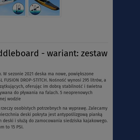
dleboard - wariant: zestaw
w. W sezonie 2021 deska ma nowe, powiększone
SL FUSION DROP-STITCH. Nośność wynosi 295 litrów, a
zątkujących, oferując im dobrą stabilność i świetna
żywana do pływania na falach. 5 neoprenowych
nej wodzie
b rzeczy osobistych potrzebnych na wyprawę. Zalecamy
ierzchnia deski pokryta jest antypoślizgową pianką
ch deski i służą do zamocowania siedziska kajakowego.
m to 15 PSI.