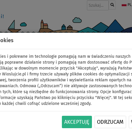
PL
ookies
I
PONTONY I SILNIKI
WIOSŁA
PĘDNIKI
MODA
AKCESORIA
okies i pokrewne im technologie pomagają nam w świadczeniu naszych 
ją poprawne działanie strony i pomagają nam dostosować ofertę do 
 Klikając w dowolnym momencie przycisk "Akceptuję", wyrażają Państw
y Wioslujcie.pl i firmy trzecie używały plików cookies do optymalizacji 
Deska SUP SKIFFO SUN 
wej, tworzenia profili użytkowników i wyświetlania reklam opartych na
sowaniach. Odmowa („Odrzucam”) nie aktywuje zastosowanych technolo
 tych, które są niezbędne do funkcjonowania strony. Opcje konfigurac
pompowany paddleboar
formacje uzyskają Państwo po kliknięciu przycisku "Więcej". W tej sek
 każdej chwili cofnąć udzielone wcześniej zgody.
podstawowy
DO
DO
AKCEPTUJĘ
ODRZUCAM
NASZ
WIOSŁO W
OPCJA
DARMOWA
-73
%
140 kg
WYBÓR
ZESTAWIE
SIEDZISKA
DOSTAWA