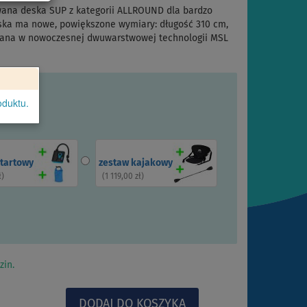
ana deska SUP z kategorii ALLROUND dla bardzo
ska ma nowe, powiększone wymiary: długość 310 cm,
onana w nowoczesnej dwuwarstwowej technologii MSL
oduktu.
startowy
zestaw kajakowy
ł
)
(
1 119,00 zł
)
zin.