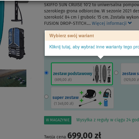
SKIFFO SUN CRUISE 10'2 to uniwersalna pompow
szerokiego grona odbiorców. W sezonie 2021 de
szerokość 84 cm i grubośc 15 cm. Została wyk
FUSION DROP-STITCH.…
Więcej informacji
Wybierz swój wariant
Kliknij tutaj, aby wybrać inne warianty tego pr
zestaw podstawowy
zestaw 
(
699,00 zł
)
(
929,00 z
super zestaw
(
1 349,00 zł
)
Wysyłka z reguły w ciągu 24 god
W MAGAZYNIE
699,00 zł
Twoja cena