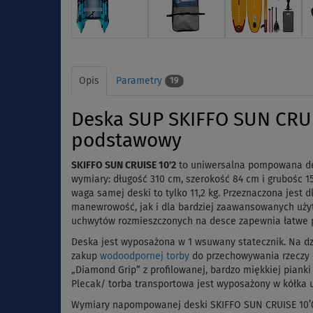
Opis
Parametry
19
Deska SUP SKIFFO SUN CRUI
podstawowy
SKIFFO SUN CRUISE 10'2
to uniwersalna pompowana des
wymiary: długość 310 cm, szerokość 84 cm i grubośc
waga samej deski to tylko 11,2 kg. Przeznaczona jest 
manewrowość, jak i dla bardziej zaawansowanych użyt
uchwytów rozmieszczonych na desce zapewnia łatwe p
Deska jest wyposażona w 1 wsuwany statecznik. Na dz
zakup
wodoodpornej torby
do przechowywania rzeczy o
„Diamond Grip” z profilowanej, bardzo miękkiej pianki
Plecak/ torba transportowa jest wyposażony w kółka u
Wymiary napompowanej deski SKIFFO SUN CRUISE 10’