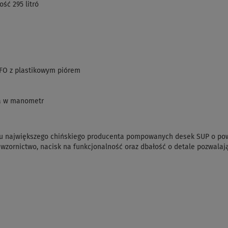
ść 295 litró
FFO z plastikowym piórem
a w manometr
ału największego chińskiego producenta pompowanych desek SUP o pow
wzornictwo, nacisk na funkcjonalność oraz dbałość o detale pozwalaj