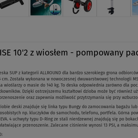
SE 10'2 z wiosłem - pompowany pad
ka SUP z kategorii ALLROUND dla bardzo szerokiego grona odbiorcó
 15 cm. Została wykonana w nowoczesnej dwuwarstwowej technologii M
dla wioślarzy o masie do 140 kg. To deska odpowiednia zarówno dla poc
kowników. Dzięki ostrzejszemu kształtowi dzioba może być również u
rzenoszenie oraz zapewnia możliwość przytrzymania się przy wzburzo
iobie deski znajduje się linka typu Bungy do zamocowania bagażu lu
sobistych np. kluczyków do samochodu, telefonu, portfela. Górna pow
 EVA. 4 uchwyty typu D-Ring ze stali nierdzewnej znajdują się po boka
łatwiające przenoszenie. Zalecane ciśnienie wynosi 13 PSI, a maksimu
0: