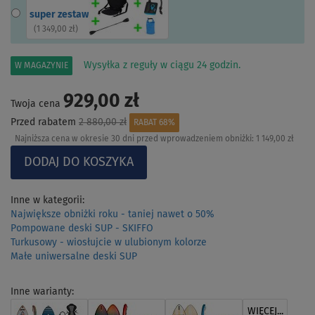
super zestaw
(
1 349,00 zł
)
Wysyłka z reguły w ciągu 24 godzin.
W MAGAZYNIE
929,00 zł
Twoja cena
Przed rabatem
2 880,00 zł
RABAT 68%
Najniższa cena w okresie 30 dni przed wprowadzeniem obniżki:
1 149,00 zł
Inne w kategorii:
Największe obniżki roku - taniej nawet o 50%
Pompowane deski SUP - SKIFFO
Turkusowy - wiosłujcie w ulubionym kolorze
Małe uniwersalne deski SUP
Inne warianty:
WIĘCEJ...