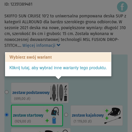
ID: 12351389481
SKIFFO SUN CRUISE 10'2 to uniwersalna pompowana deska SUP z
kategorii ALLROUND dla bardzo szerokiego grona odbiorców. W
sezonie 2021 deska ma nowe, powiększone wymiary: długość 310
cm, szerokość 84 cm i grubośc 15 cm. Została wykonana w
nowoczesnej dwuwarstwowej technologii MSL FUSION DROP-
STITCH.…
Więcej informacji
Wybierz swój wariant
Kliknij tutaj, aby wybrać inne warianty tego produktu.
zestaw podstawowy
(
699,00 zł
)
zestaw startowy
zestaw kajakowy
(
929,00 zł
)
(
1 119,00 zł
)