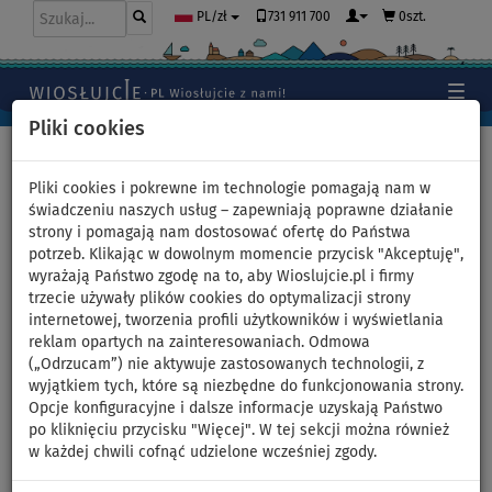
731 911 700
0szt.
PL/zł
Pliki cookies
Home
>
Deski SUP
>
Małe uniwersalne
Pliki cookies i pokrewne im technologie pomagają nam w
świadczeniu naszych usług – zapewniają poprawne działanie
strony i pomagają nam dostosować ofertę do Państwa
Deska SUP SKIFFO SUN CRUISE
potrzeb. Klikając w dowolnym momencie przycisk "Akceptuję",
wyrażają Państwo zgodę na to, aby Wioslujcie.pl i firmy
10'2 z wiosłem - pompowany
trzecie używały plików cookies do optymalizacji strony
internetowej, tworzenia profili użytkowników i wyświetlania
paddleboard - wariant:
reklam opartych na zainteresowaniach. Odmowa
(„Odrzucam”) nie aktywuje zastosowanych technologii, z
zestaw startowy
wyjątkiem tych, które są niezbędne do funkcjonowania strony.
Opcje konfiguracyjne i dalsze informacje uzyskają Państwo
po kliknięciu przycisku "Więcej". W tej sekcji można również
DO
DO
NASZ
WIOSŁO W
OPCJA
DARMOWA
-68
%
140 kg
WYBÓR
ZESTAWIE
SIEDZISKA
DOSTAWA
w każdej chwili cofnąć udzielone wcześniej zgody.