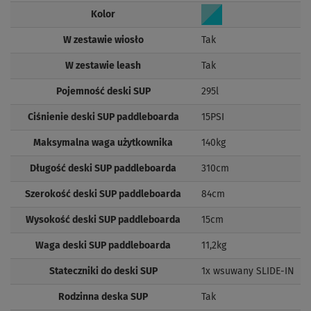
Kolor
W zestawie wiosło
Tak
W zestawie leash
Tak
Pojemność deski SUP
295l
Ciśnienie deski SUP paddleboarda
15PSI
Maksymalna waga użytkownika
140kg
Długość deski SUP paddleboarda
310cm
Szerokość deski SUP paddleboarda
84cm
Wysokość deski SUP paddleboarda
15cm
Waga deski SUP paddleboarda
11,2kg
Stateczniki do deski SUP
1x wsuwany SLIDE-IN
Rodzinna deska SUP
Tak