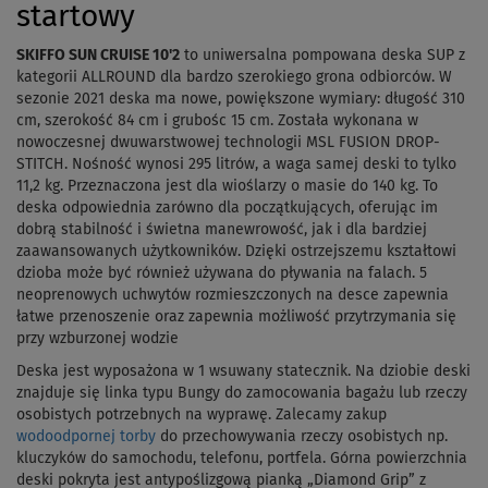
startowy
SKIFFO SUN CRUISE 10'2
to uniwersalna pompowana deska SUP z
kategorii ALLROUND dla bardzo szerokiego grona odbiorców. W
sezonie 2021 deska ma nowe, powiększone wymiary: długość 310
cm, szerokość 84 cm i grubośc 15 cm. Została wykonana w
nowoczesnej dwuwarstwowej technologii MSL FUSION DROP-
STITCH. Nośność wynosi 295 litrów, a waga samej deski to tylko
11,2 kg. Przeznaczona jest dla wioślarzy o masie do 140 kg. To
deska odpowiednia zarówno dla początkujących, oferując im
dobrą stabilność i świetna manewrowość, jak i dla bardziej
zaawansowanych użytkowników. Dzięki ostrzejszemu kształtowi
dzioba może być również używana do pływania na falach. 5
neoprenowych uchwytów rozmieszczonych na desce zapewnia
łatwe przenoszenie oraz zapewnia możliwość przytrzymania się
przy wzburzonej wodzie
Deska jest wyposażona w 1 wsuwany statecznik. Na dziobie deski
znajduje się linka typu Bungy do zamocowania bagażu lub rzeczy
osobistych potrzebnych na wyprawę. Zalecamy zakup
wodoodpornej torby
do przechowywania rzeczy osobistych np.
kluczyków do samochodu, telefonu, portfela. Górna powierzchnia
deski pokryta jest antypoślizgową pianką „Diamond Grip” z