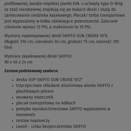
profilowanej, bardzo miękkiej pianki EVA. 4 uchwyty typu D-Ring
ze stali nierdzewnej znajdują się po bokach deski i służą do
zamocowania siedziska kajakowego. Plecak/ torba transportowa
jest wyposażony w kółka ułatwiające przenoszenie. Zalecane
ciśnienie wynosi 13 PSI, a maksimum to 15 PSI.
Wymiary napompowanej deski SKIFFO SUN CRUISE 10’0:
Długość 310 cm, szerokość 84 cm, grubość 15 cm, nośność 295
litró
Wymiary zapakowanej deski SKIFFO:
90 x 45 x 24 cm
Zestaw podstawowy zawiera:
deska SUP SKIFFO SUN CRUISE 10'2"
trzyczęściowe składane aluminiowa wiosło SKIFFO z
plastikowym piórem
wsuwany statecznik
plecak transportowy na kółkach
pompka wysokociśnieniowa SKIFFO wyposażona w
manometr
zestaw naprawczy
Leash - Linka bezpieczeństwa SKIFFO