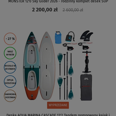
MONSTER 12'0 Sky Glider 2026 - rodzinny komplet desek SUP
2 200,00 zł
2 600,00 zł
ZOBACZ
- 27
%
NASZ
WYBÓR
WIOSŁO W
ZESTAWIE
OPCJA
SIEDZISKA
DARMOWA
DOSTAWA
WYPRZEDANE
Deska AQUA MARINA CASCADE 13'2 Tandem pompowany kajak i