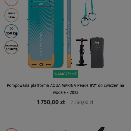
SUPER
CENA
DO
150 kg
DARMOWA
DOSTAWA
W MAGAZYNIE
Pompowana platforma AQUA MARINA Peace 8'2" do ćwiczeń na
wodzie - 2023
1 750,00 zł
2 250,00 zł
ZOBACZ