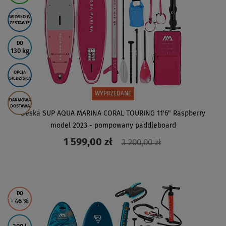
WIOSŁO W
ZESTAWIE
DO
130 kg
OPCJA
SIEDZISKA
WYPRZEDANE
DARMOWA
DOSTAWA
Deska SUP AQUA MARINA CORAL TOURING 11'6" Raspberry
model 2023 - pompowany paddleboard
1 599,00 zł
3 200,00 zł
ZOBACZ
DO
- 46
%