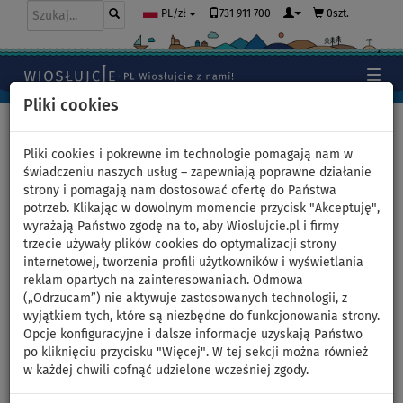
731 911 700
0szt.
PL/zł
Pliki cookies
Home
>
Deski SUP
>
AQUA MARINA
Pliki cookies i pokrewne im technologie pomagają nam w
świadczeniu naszych usług – zapewniają poprawne działanie
strony i pomagają nam dostosować ofertę do Państwa
Deski SUP - AQUA MARINA
potrzeb. Klikając w dowolnym momencie przycisk "Akceptuję",
wyrażają Państwo zgodę na to, aby Wioslujcie.pl i firmy
trzecie używały plików cookies do optymalizacji strony
internetowej, tworzenia profili użytkowników i wyświetlania
reklam opartych na zainteresowaniach. Odmowa
(„Odrzucam”) nie aktywuje zastosowanych technologii, z
wyjątkiem tych, które są niezbędne do funkcjonowania strony.
Aqua Marina to jedna z największych i najpopularniejszych
Opcje konfiguracyjne i dalsze informacje uzyskają Państwo
marek pompowanych desek SUP. Od ponad 10 lat
po kliknięciu przycisku "Więcej". W tej sekcji można również
ugruntowała swoją pozycję na rynku produkując
w każdej chwili cofnąć udzielone wcześniej zgody.
paddleboardy, kajaki i akcesoria wysokiej jakości, w
przystępnej cenie. Produkty Aqua Marina sprawdzą się