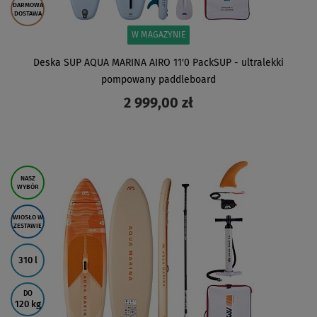
DARMOWA
DOSTAWA
W MAGAZYNIE
Deska SUP AQUA MARINA AIRO 11'0 PackSUP - ultralekki
pompowany paddleboard
2 999,00 zł
ZOBACZ
NASZ
WYBÓR
WIOSŁO W
ZESTAWIE
310 l
DO
120 kg