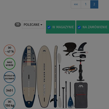
««
1
2
POLECANE
55
W MAGAZYNIE
NA ZAMÓWIENIE
DO
- 47
%
NASZ
WYBÓR
WIOSŁO W
ZESTAWIE
340 l
DO
150 kg