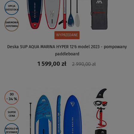
OPCJA
SIEDZISKA
DARMOWA
DOSTAWA
WYPRZEDANE
Deska SUP AQUA MARINA HYPER 12'6 model 2023 - pompowany
paddleboard
1 599,00 zł
2 990,00 zł
ZOBACZ
DO
- 34
%
SUPER
CENA
WIOSŁO W
ZESTAWIE