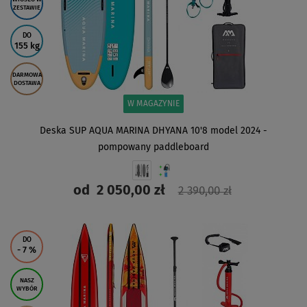
ZESTAWIE
DO
155 kg
DARMOWA
DOSTAWA
W MAGAZYNIE
Deska SUP AQUA MARINA DHYANA 10'8 model 2024 -
pompowany paddleboard
od
2 050,00 zł
2 390,00 zł
ZOBACZ
DO
- 7
%
NASZ
WYBÓR