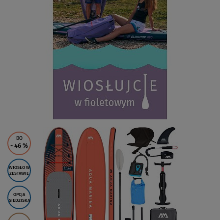
DO
- 46
%
WIOSŁO W
ZESTAWIE
OPCJA
SIEDZISKA