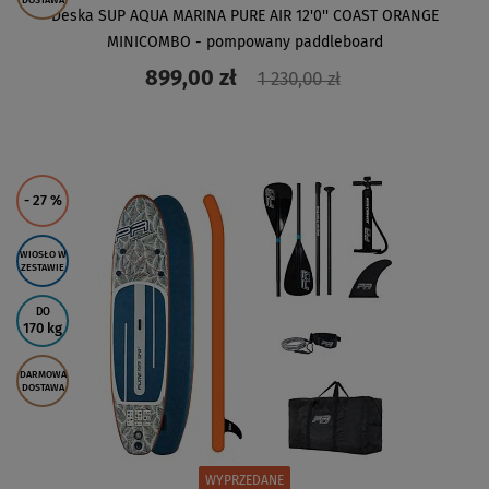
DOSTAWA
Deska SUP AQUA MARINA PURE AIR 12'0'' COAST ORANGE
MINICOMBO - pompowany paddleboard
899,00 zł
1 230,00 zł
ZOBACZ
- 27
%
WIOSŁO W
ZESTAWIE
DO
170 kg
DARMOWA
DOSTAWA
WYPRZEDANE