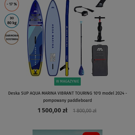
- 17
%
DO
80 kg
DARMOWA
DOSTAWA
W MAGAZYNIE
Deska SUP AQUA MARINA VIBRANT TOURING 10'0 model 2024 -
pompowany paddleboard
1 500,00 zł
1 800,00 zł