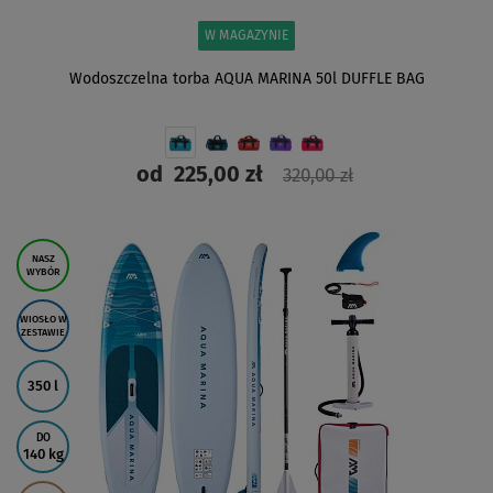
W MAGAZYNIE
Wodoszczelna torba AQUA MARINA 50l DUFFLE BAG
od
225,00 zł
320,00 zł
ZOBACZ
NASZ
WYBÓR
WIOSŁO W
ZESTAWIE
350 l
DO
140 kg