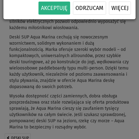
zarówno dla początkujących jak i nieco bardziej
AKCEPTUJĘ
ODRZUCAM
WIĘCEJ
zaawansowanych użytkowników. Dodatkowo bogata gama
akcesoriów m. in. wioseł, toreb wodoszczelnych czy nawet
silników elektrycznych pozwoli odpowiednio wyposażyć się
każdemu miłośnikowi wiosłowania.
Deski SUP Aqua Marina cechują się nowoczesnym
wzornictwem, solidnym wykonaniem i dużą
funkcjonalnością. Marka oferuje szeroki wybór modeli – od
kompaktowych, uniwersalnych allroundów, przez szybkie
deski touringowe, aż po konstrukcje do jogi, wędkowania czy
wieloosobowe paddleboardy typu multi-person. Dzięki temu
każdy użytkownik, niezależnie od poziomu zaawansowania i
stylu pływania, znajdzie w ofercie Aqua Marina deskę
dopasowaną do swoich potrzeb.
Wysoka dostępność części zamiennych, dobra obsługa
posprzedażowa oraz stale rozwijająca się oferta produktowa
sprawiają, że Aqua Marina cieszy się zaufaniem tysięcy
użytkowników na całym świecie. Jeśli szukasz sprawdzonej,
pompowanej deski SUP na jezioro, rzekę czy morze – Aqua
Marina to bezpieczny i rozsądny wybór.
DESKI SUP