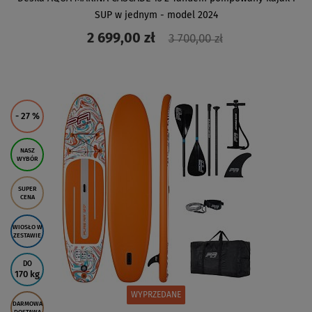
SUP w jednym - model 2024
2 699,00 zł
3 700,00 zł
ZOBACZ
- 27
%
NASZ
WYBÓR
SUPER
CENA
WIOSŁO W
ZESTAWIE
DO
170 kg
WYPRZEDANE
DARMOWA