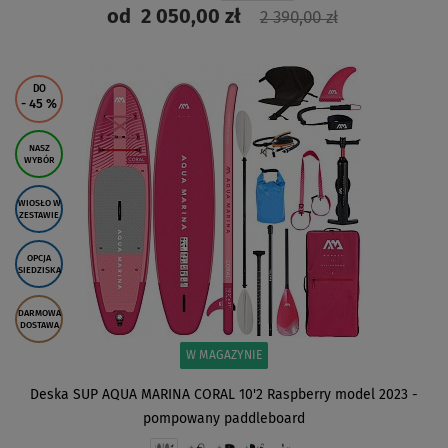
od
2 050,00 zł
2 390,00 zł
ZOBACZ
DO
- 45
%
NASZ
WYBÓR
WIOSŁO W
ZESTAWIE
OPCJA
SIEDZISKA
DARMOWA
DOSTAWA
W MAGAZYNIE
Deska SUP AQUA MARINA CORAL 10'2 Raspberry model 2023 -
pompowany paddleboard