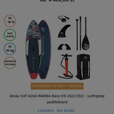
od
4 400,00 zł
ZOBACZ
DO
- 16
%
NASZ
WYBÓR
DO
95 kg
DARMOWA
DOSTAWA
DOSTARCZAMY W CIĄGU 1 TYGODNIA
Deska SUP AQUA MARINA Wave 8'8 2022/2023 - surfingowy
paddleboard
z wiosłem
bez wiosła