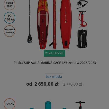
SUPER
CENA
DO
150 kg
DARMOWA
DOSTAWA
W MAGAZYNIE
Deska SUP AQUA MARINA RACE 12'6 zestaw 2022/2023
bez wiosła
od
2 650,00 zł
2 770,00 zł
ZOBACZ
- 26
%