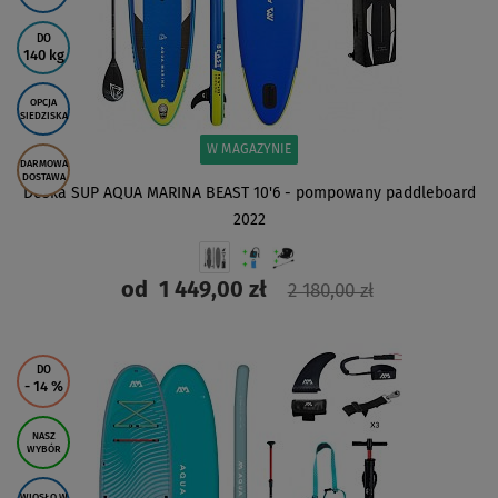
DO
140 kg
OPCJA
SIEDZISKA
W MAGAZYNIE
DARMOWA
DOSTAWA
Deska SUP AQUA MARINA BEAST 10'6 - pompowany paddleboard
2022
od
1 449,00 zł
2 180,00 zł
ZOBACZ
DO
- 14
%
NASZ
WYBÓR
WIOSŁO W