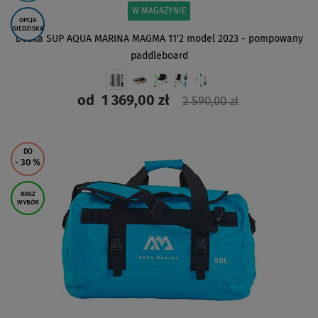
W MAGAZYNIE
OPCJA
SIEDZISKA
Deska SUP AQUA MARINA MAGMA 11'2 model 2023 - pompowany
paddleboard
od
1 369,00 zł
2 590,00 zł
ZOBACZ
DO
- 30
%
NASZ
WYBÓR