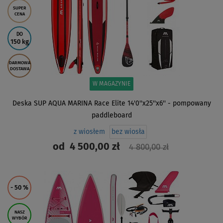
SUPER
CENA
DO
150 kg
DARMOWA
DOSTAWA
W MAGAZYNIE
Deska SUP AQUA MARINA Race Elite 14'0''x25''x6'' - pompowany
paddleboard
z wiosłem
bez wiosła
od
4 500,00 zł
4 800,00 zł
ZOBACZ
- 50
%
NASZ
WYBÓR