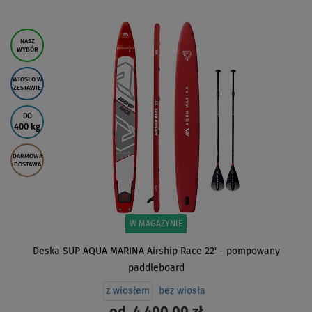
ZOBACZ
NASZ
WYBÓR
WIOSŁO W
ZESTAWIE
DO
400 kg
DARMOWA
DOSTAWA
W MAGAZYNIE
Deska SUP AQUA MARINA Airship Race 22' - pompowany
paddleboard
z wiosłem
bez wiosła