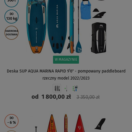
300 l
DO
130 kg
DARMOWA
DOSTAWA
W MAGAZYNIE
Deska SUP AQUA MARINA RAPID 9’6″ - pompowany paddleboard
rzeczny model 2022/2023
od
1 800,00 zł
3 350,00 zł
ZOBACZ
DO
- 6
%