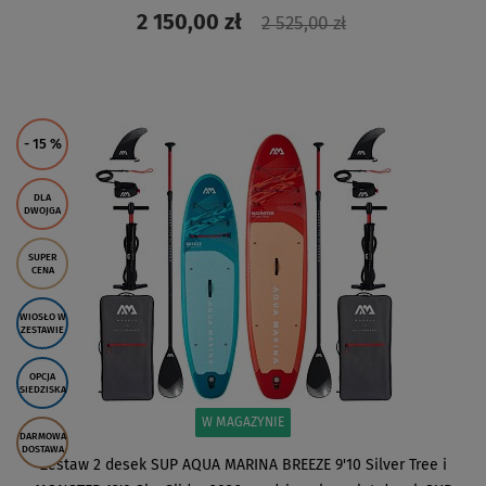
2 150,00 zł
2 525,00 zł
ZOBACZ
- 15
%
DLA
DWOJGA
SUPER
CENA
WIOSŁO W
ZESTAWIE
OPCJA
SIEDZISKA
W MAGAZYNIE
DARMOWA
DOSTAWA
Zestaw 2 desek SUP AQUA MARINA BREEZE 9'10 Silver Tree i