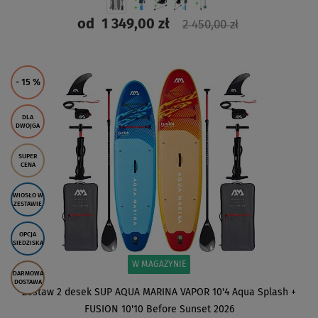
od
1 349,00 zł
2 450,00 zł
ZOBACZ
- 15
%
DLA
DWOJGA
SUPER
CENA
WIOSŁO W
ZESTAWIE
OPCJA
SIEDZISKA
W MAGAZYNIE
DARMOWA
DOSTAWA
Zestaw 2 desek SUP AQUA MARINA VAPOR 10'4 Aqua Splash +
FUSION 10'10 Before Sunset 2026