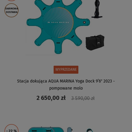
DARMOWA
DOSTAWA
WYPRZEDANE
Stacja dokująca AQUA MARINA Yoga Dock 9’6″ 2023 -
pompowane molo
2 650,00 zł
3 590,00 zł
ZOBACZ
- 22
%