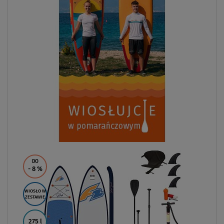
DO
- 8
%
WIOSŁO W
ZESTAWIE
275 l