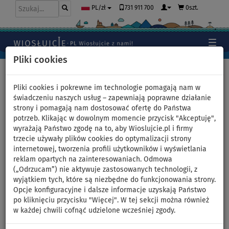
731 911 700
0szt.
PL/zł
Pliki cookies
Home
>
Akcesoria
>
Kamizelki ratunkowe
>
Kamizelki
Pliki cookies i pokrewne im technologie pomagają nam w
świadczeniu naszych usług – zapewniają poprawne działanie
strony i pomagają nam dostosować ofertę do Państwa
potrzeb. Klikając w dowolnym momencie przycisk "Akceptuję",
Kamizelka wypornościowa
wyrażają Państwo zgodę na to, aby Wioslujcie.pl i firmy
trzecie używały plików cookies do optymalizacji strony
SPINERA UNIVERSAL NYLON
internetowej, tworzenia profili użytkowników i wyświetlania
reklam opartych na zainteresowaniach. Odmowa
50N black/red
(„Odrzucam”) nie aktywuje zastosowanych technologii, z
wyjątkiem tych, które są niezbędne do funkcjonowania strony.
Opcje konfiguracyjne i dalsze informacje uzyskają Państwo
DO
NASZ
SUPER
-25
%
WYBÓR
CENA
po kliknięciu przycisku "Więcej". W tej sekcji można również
w każdej chwili cofnąć udzielone wcześniej zgody.