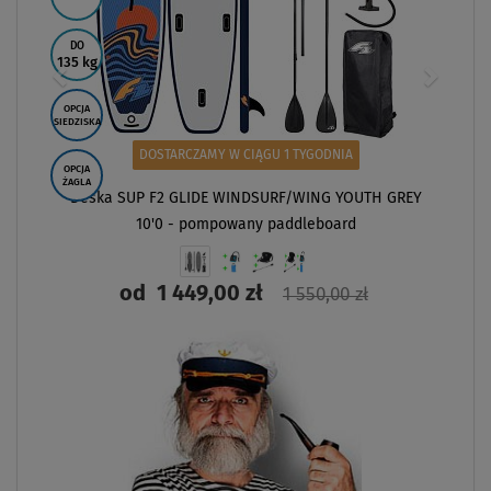
DO
135 kg
OPCJA
SIEDZISKA
DOSTARCZAMY W CIĄGU 1 TYGODNIA
OPCJA
ŻAGLA
Deska SUP F2 GLIDE WINDSURF/WING YOUTH GREY
10'0 - pompowany paddleboard
od
1 449,00 zł
1 550,00 zł
ZOBACZ