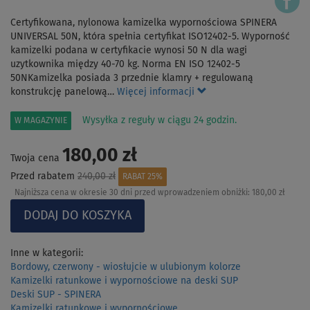
Certyfikowana, nylonowa kamizelka wypornościowa SPINERA
UNIVERSAL 50N, która spełnia certyfikat ISO12402-5. Wyporność
kamizelki podana w certyfikacie wynosi 50 N dla wagi
uzytkownika między 40-70 kg. Norma EN ISO 12402-5
50NKamizelka posiada 3 przednie klamry + regulowaną
konstrukcję panelową…
Więcej informacji
Wysyłka z reguły w ciągu 24 godzin.
W MAGAZYNIE
180,00 zł
Twoja cena
Przed rabatem
240,00 zł
RABAT 25%
Najniższa cena w okresie 30 dni przed wprowadzeniem obniżki:
180,00 zł
Inne w kategorii:
Bordowy, czerwony - wiosłujcie w ulubionym kolorze
Kamizelki ratunkowe i wypornościowe na deski SUP
Deski SUP - SPINERA
Kamizelki ratunkowe i wypornościowe