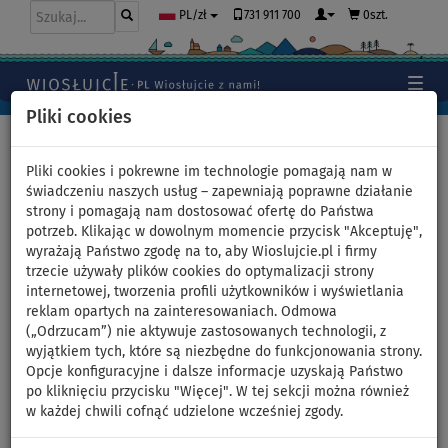
731 911 700
0szt.
PL/zł
Pliki cookies
Home
>
Akcesoria
>
Kamizelki ratunkowe
>
Restube
Pliki cookies i pokrewne im technologie pomagają nam w
świadczeniu naszych usług – zapewniają poprawne działanie
strony i pomagają nam dostosować ofertę do Państwa
potrzeb. Klikając w dowolnym momencie przycisk "Akceptuję",
Oryginalne naboje zamienne
wyrażają Państwo zgodę na to, aby Wioslujcie.pl i firmy
trzecie używały plików cookies do optymalizacji strony
Restube CO2 10,9 g 6szt
internetowej, tworzenia profili użytkowników i wyświetlania
reklam opartych na zainteresowaniach. Odmowa
(„Odrzucam”) nie aktywuje zastosowanych technologii, z
wyjątkiem tych, które są niezbędne do funkcjonowania strony.
Previous
Nex
Opcje konfiguracyjne i dalsze informacje uzyskają Państwo
po kliknięciu przycisku "Więcej". W tej sekcji można również
w każdej chwili cofnąć udzielone wcześniej zgody.