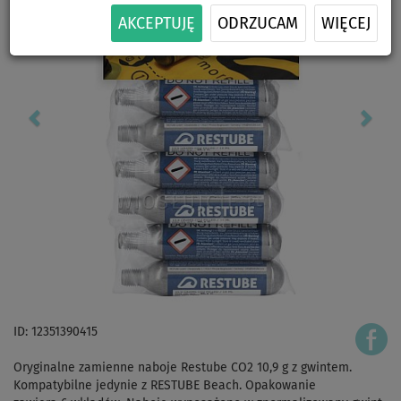
AKCEPTUJĘ
ODRZUCAM
WIĘCEJ
ID: 12351390415
Oryginalne zamienne naboje Restube CO2 10,9 g z gwintem.
Kompatybilne jedynie z RESTUBE Beach. Opakowanie