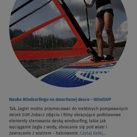
Nauka Windsurfingu na dmuchanej desce – WindSUP
Tak, żagiel można przymocować do niektórych pompowanych
desek SUP. Zobacz zdjęcia i filmy obrazujące podstawowe
elementy sterowania deską windsurfing, takie jak
wyciąganie żagla z wody, obracanie się pod wiatr i
zawracanie z wiatrem - halsowanie.
Czytaj dalej...