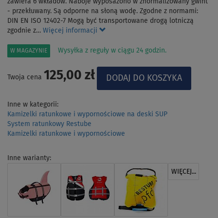
zawiera 6 wkładów. Naboje wyposażono w znormalizowany gwint
- przekłuwany. Są odporne na słoną wodę. Zgodne z normami:
DIN EN ISO 12402-7 Mogą być transportowane drogą lotniczą
zgodnie z…
Więcej informacji
Wysyłka z reguły w ciągu 24 godzin.
W MAGAZYNIE
125,00 zł
Twoja cena
Inne w kategorii:
Kamizelki ratunkowe i wypornościowe na deski SUP
System ratunkowy Restube
Kamizelki ratunkowe i wypornościowe
Inne warianty:
WIĘCEJ...