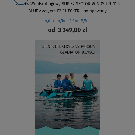
Zestaw Windsurfingowy SUP F2 SECTOR WINDSURF 11,5
BLUE z żaglem F2 CHECKER - pompowany
paddleboard, WindSUP
4,0m
4,5m
5,0m
5,5m
od
3 349,00 zł
ZOBACZ