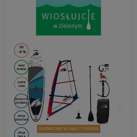
DO
- 6
%
NASZ
WYBÓR
SUPER
CENA
WIOSŁO W
ZESTAWIE
OPCJA
SIEDZISKA
DOSTARCZAMY W CIĄGU 1 TYGODNIA
OPCJA
ŻAGLA