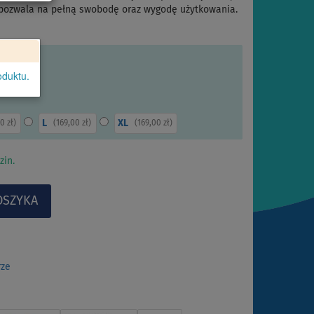
 pozwala na pełną swobodę oraz wygodę użytkowania.
oduktu.
L
XL
0 zł
)
(
169,00 zł
)
(
169,00 zł
)
zin.
rze