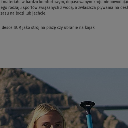
ści materiału w bardzo komfortowym, dopasowanym kroju niepowodując
go rodzaju sportów związanych z wodą, a zwłaszcza pływania na deskac
asu na łodzi lub jachcie.
 desce SUP, jako strój na plażę czy ubranie na kajak