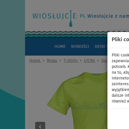
Pliki c
HOME
NOWOŚCI
DESKI SUP
KAJAK
Pliki co
Home
>
Moda
>
T-shirty
>
LYCRA
>
Damskie
zapewnia
potrzeb.
na to, ab
interneto
zaintere
wyjątkiem
dalsze in
również w