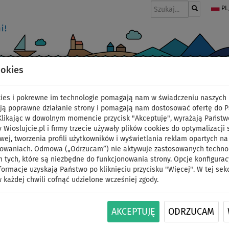
PL
ookies
I
PONTONY I SILNIKI
WIOSŁA
PĘDNIKI
MODA
AKCESORIA
okies i pokrewne im technologie pomagają nam w świadczeniu naszych 
ją poprawne działanie strony i pomagają nam dostosować ofertę do 
 Klikając w dowolnym momencie przycisk "Akceptuję", wyrażają Państw
y Wioslujcie.pl i firmy trzecie używały plików cookies do optymalizacji 
Koszulka damska lyc
wej, tworzenia profili użytkowników i wyświetlania reklam opartych na
sowaniach. Odmowa („Odrzucam”) nie aktywuje zastosowanych technolo
 tych, które są niezbędne do funkcjonowania strony. Opcje konfigurac
GREEN - krótki rękaw -
formacje uzyskają Państwo po kliknięciu przycisku "Więcej". W tej sek
 każdej chwili cofnąć udzielone wcześniej zgody.
ID: 12351390494
AKCEPTUJĘ
ODRZUCAM
LYCRA DAMSKA PADDLEFASHION.COM - PADDLEB
elastyczna lycra. Wykonana z wysokiej jakości