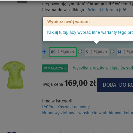
niepowodującym otarć. Chroni przed Słońcem i
Idealna do wszelkiego…
Więcej informacji
Wybierz swój wariant
Kliknij tutaj, aby wybrać inne warianty tego pr
XS
S
M
(
169,00 zł
)
(
169,00 zł
)
(
169,0
Wysyłka z reguły w ciągu 24 god
W MAGAZYNIE
169,00 zł
Twoja cena
Inne w kategorii:
LYCRA - Koszulki na wodę
Neonowy zielony - wiosłujcie w ulubionym kolo