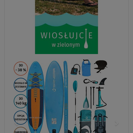
DO
- 38
%
WIOSŁO W
ZESTAWIE
DO
140 kg
OPCJA
SIEDZISKA
DARMOWA