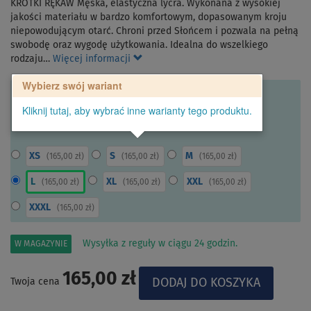
KRÓTKI RĘKAW Męska, elastyczna lycra. Wykonana z wysokiej
jakości materiału w bardzo komfortowym, dopasowanym kroju
niepowodującym otarć. Chroni przed Słońcem i pozwala na pełną
swobodę oraz wygodę użytkowania. Idealna do wszelkiego
rodzaju…
Więcej informacji
Wybierz swój wariant
Kliknij tutaj, aby wybrać inne warianty tego produktu.
XS
S
M
(
165,00 zł
)
(
165,00 zł
)
(
165,00 zł
)
L
XL
XXL
(
165,00 zł
)
(
165,00 zł
)
(
165,00 zł
)
XXXL
(
165,00 zł
)
Wysyłka z reguły w ciągu 24 godzin.
W MAGAZYNIE
165,00 zł
Twoja cena