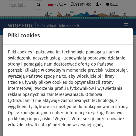
731 911 700
0szt.
PL/zł
Pliki cookies
Home
>
Moda
>
T-shirty
>
LYCRA
>
Męskie
Pliki cookies i pokrewne im technologie pomagają nam w
świadczeniu naszych usług – zapewniają poprawne działanie
strony i pomagają nam dostosować ofertę do Państwa
Koszulka męska lycra
potrzeb. Klikając w dowolnym momencie przycisk "Akceptuję",
wyrażają Państwo zgodę na to, aby Wioslujcie.pl i firmy
PADDLEBOARDING WHITE -
trzecie używały plików cookies do optymalizacji strony
internetowej, tworzenia profili użytkowników i wyświetlania
krótki rękaw - rozmiar: L
reklam opartych na zainteresowaniach. Odmowa
(„Odrzucam”) nie aktywuje zastosowanych technologii, z
wyjątkiem tych, które są niezbędne do funkcjonowania strony.
Opcje konfiguracyjne i dalsze informacje uzyskają Państwo
Previous
Nex
po kliknięciu przycisku "Więcej". W tej sekcji można również
w każdej chwili cofnąć udzielone wcześniej zgody.