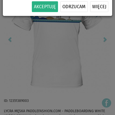
AKCEPTUJĘ
ODRZUCAM
WIĘCEJ
ID: 12351389003
LYCRA MĘSKA PADDLEFASHION.COM - PADDLEBOARDING WHITE