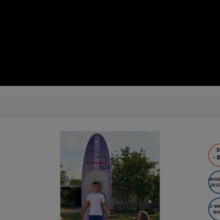
D
- 
WIOS
ZEST
2-WA
WO