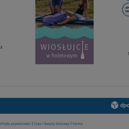
OP
ŻA
 z
olityka prywatności
|
Czas i koszty dostawy
|
Formy