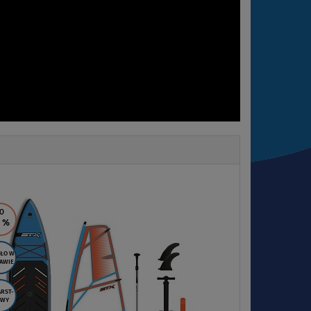
Next
O
8
%
ŁO W
AWIE
RST-
WY