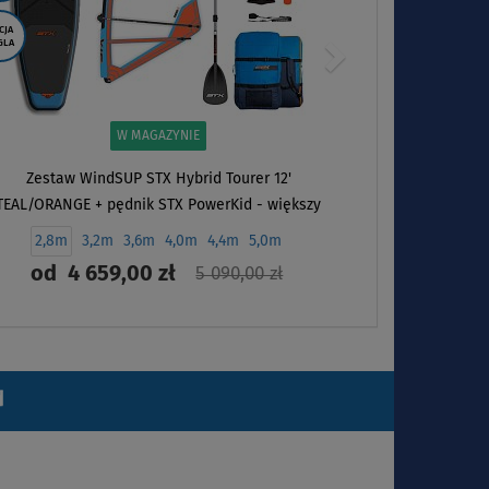
CJA
GLA
W MAGAZYNIE
Zestaw WindSUP STX Hybrid Tourer 12'
TEAL/ORANGE + pędnik STX PowerKid - większy
komplet do pływania SUP i nauki windsurfingu
2,8m
3,2m
3,6m
4,0m
4,4m
5,0m
od
4 659,00 zł
5 090,00 zł
ZOBACZ