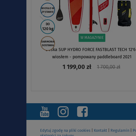
WIOSŁO W
ZESTAWIE
DO
120 kg
W MAGAZYNIE
DARMOWA
DOSTAWA
Deska SUP HYDRO FORCE FASTBLAST TECH 12'6
wiosłem - pompowany paddleboard 2021
1 199,00 zł
1 700,00 zł
ZOBACZ
Edytuj zgodę na pliki cookies
|
Kontakt
|
Regulamin
|
P
płatności za zakupy