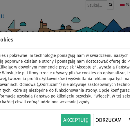
PL
ookies
I
PONTONY I SILNIKI
WIOSŁA
PĘDNIKI
MODA
AKCESORIA
okies i pokrewne im technologie pomagają nam w świadczeniu naszych 
 nauka
>
WindSUP - Montaż i taklowanie żagla STX Powerkid - Nauka
ją poprawne działanie strony i pomagają nam dostosować ofertę do 
 Klikając w dowolnym momencie przycisk "Akceptuję", wyrażają Państw
y Wioslujcie.pl i firmy trzecie używały plików cookies do optymalizacji 
rkid - Nauka Windsurfingu
wej, tworzenia profili użytkowników i wyświetlania reklam opartych na
sowaniach. Odmowa („Odrzucam”) nie aktywuje zastosowanych technolo
 tych, które są niezbędne do funkcjonowania strony. Opcje konfigurac
że być dość skomplikowane. Jednak korzystając z
naszej instrukcji
oraz
formacje uzyskają Państwo po kliknięciu przycisku "Więcej". W tej sek
 każdej chwili cofnąć udzielone wcześniej zgody.
ROLIMIT do desek SUP i windsurfingu. Komplet zawiera lekki, laminato
 pędnika. Pędnik świetnie sprawdza się podczas pierwszych kroków na 
AKCEPTUJĘ
ODRZUCAM