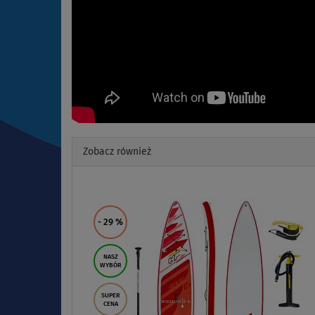
Zobacz również
Previous
- 29
%
NASZ
WYBÓR
SUPER
CENA