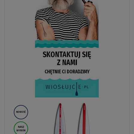
NOWOŚĆ
NASZ
WYBÓR