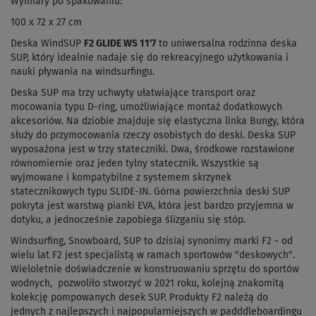
Wymiary po spakowaniu:
100 x 72 x 27 cm
Deska WindSUP
F2 GLIDE WS 11'7
to uniwersalna rodzinna deska
SUP, który idealnie nadaje się do rekreacyjnego użytkowania i
nauki pływania na windsurfingu.
Deska SUP ma trzy uchwyty ułatwiające transport oraz
mocowania typu D-ring, umożliwiające montaż dodatkowych
akcesoriów. Na dziobie znajduje się elastyczna linka Bungy, która
służy do przymocowania rzeczy osobistych do deski. Deska SUP
wyposażona jest w trzy stateczniki. Dwa, środkowe rozstawione
równomiernie oraz jeden tylny statecznik. Wszystkie są
wyjmowane i kompatybilne z systemem skrzynek
statecznikowych typu SLIDE-IN. Górna powierzchnia deski SUP
pokryta jest warstwą pianki EVA, która jest bardzo przyjemna w
dotyku, a jednocześnie zapobiega ślizganiu się stóp.
Windsurfing, Snowboard, SUP to dzisiaj synonimy marki F2 - od
wielu lat F2 jest specjalistą w ramach sportowów "deskowych".
Wieloletnie doświadczenie w konstruowaniu sprzętu do sportów
wodnych, pozwoliło stworzyć w 2021 roku, kolejną znakomitą
kolekcję pompowanych desek SUP. Produkty F2 należą do
jednych z najlepszych i najpopularniejszych w padddleboardingu