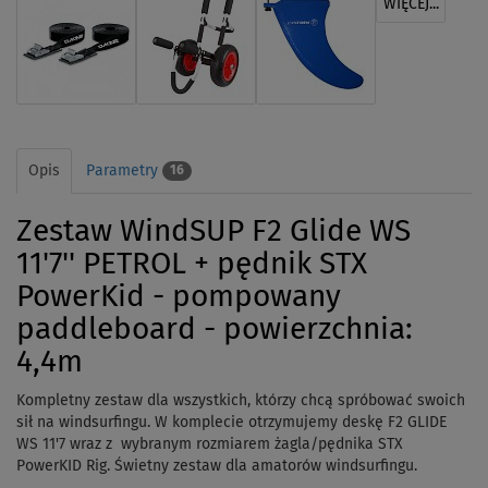
WIĘCEJ...
Opis
Parametry
16
Zestaw WindSUP F2 Glide WS
11'7'' PETROL + pędnik STX
PowerKid - pompowany
paddleboard - powierzchnia:
4,4m
Kompletny zestaw dla wszystkich, którzy chcą spróbować swoich
sił na windsurfingu. W komplecie otrzymujemy deskę F2
GLIDE
WS 11'7
wraz z wybranym rozmiarem żagla/pędnika STX
PowerKID Rig. Świetny zestaw dla amatorów windsurfingu.