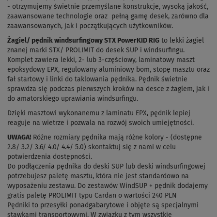
- otrzymujemy świetnie przemyślane konstrukcje, wysoką jakość,
zaawansowane technologie oraz pełną gamę desek, zarówno dla
zaawansowanych, jak i początkujących użytkowników.
Żagiel/ pędnik windsurfingowy STX PowerKID RIG
to lekki żagiel
znanej marki STX/ PROLIMIT do desek SUP i windsurfingu.
Komplet zawiera lekki, 2- lub 3-częściowy, laminatowy maszt
epoksydowy EPX, regulowany aluminiowy bom, stopę masztu oraz
fał startowy i linki do taklowania pędnika. Pędnik świetnie
sprawdza się podczas pierwszych kroków na desce z żaglem, jak i
do amatorskiego uprawiania windsurfingu.
Dzięki masztowi wykonanemu z laminatu EPX, pędnik lepiej
reaguje na wietrze i pozwala na rozwój swoich umiejętności.
UWAGA!
Różne rozmiary pędnika mają różne kolory - (dostępne
2.8/ 3.2/ 3.6/ 4.0/ 4.4/ 5.0) skontaktuj się z nami w celu
potwierdzenia dostępności.
Do podłączenia pędnika do deski SUP lub deski windsurfingowej
potrzebujesz paletę masztu, która nie jest standardowo na
wyposażeniu zestawu. Do zestawów WindSUP + pędnik dodajemy
gratis paletę PROLIMIT typu Cardan o wartości 240 PLN
Pędniki to przesyłki ponadgabarytowe i objęte są specjalnymi
stawkami transportowymi. W związku z tym wszystkie