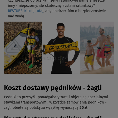
Czy wiesz, że oprócz kamizelki ratunkowej istnieje jeszcze
inny - niepozorny, ale skuteczny system ratunkowy?
RESTUBE
.
Kliknij tutaj
, aby obejrzeć film o bezpieczeństwie
nad wodą.
Koszt dostawy pędników - żagli
Pędniki to przesyłki ponadgabarytowe i objęte są specjalnymi
stawkami transportowymi. Wszystkie zamówienia pędników -
żagli objęte są opłatą za wysyłkę wynoszącą
50
zł
.