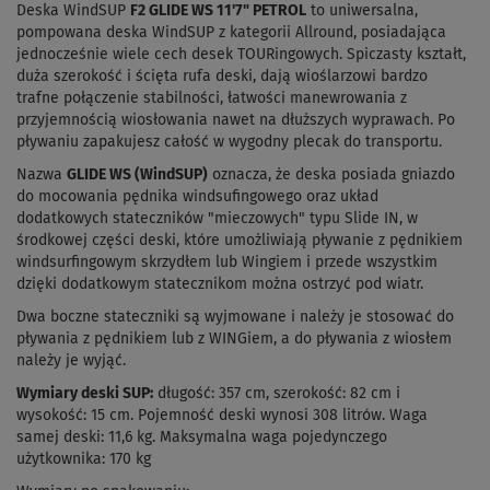
Deska WindSUP
F2 GLIDE WS 11'7" PETROL
to uniwersalna,
pompowana deska WindSUP z kategorii Allround, posiadająca
jednocześnie wiele cech desek TOURingowych. Spiczasty kształt,
duża szerokość i ścięta rufa deski, dają wioślarzowi bardzo
trafne połączenie stabilności, łatwości manewrowania z
przyjemnością wiosłowania nawet na dłuższych wyprawach. Po
pływaniu zapakujesz całość w wygodny plecak do transportu.
Nazwa
GLIDE WS (WindSUP)
oznacza, że deska posiada gniazdo
do mocowania pędnika windsufingowego oraz układ
dodatkowych stateczników "mieczowych" typu Slide IN, w
środkowej części deski, które umożliwiają pływanie z pędnikiem
windsurfingowym skrzydłem lub Wingiem i przede wszystkim
dzięki dodatkowym statecznikom można ostrzyć pod wiatr.
Dwa boczne stateczniki są wyjmowane i należy je stosować do
pływania z pędnikiem lub z WINGiem, a do pływania z wiosłem
należy je wyjąć.
Wymiary deski SUP:
długość: 357 cm, szerokość: 82 cm i
wysokość: 15 cm. Pojemność deski wynosi 308 litrów. Waga
samej deski: 11,6 kg. Maksymalna waga pojedynczego
użytkownika: 170 kg