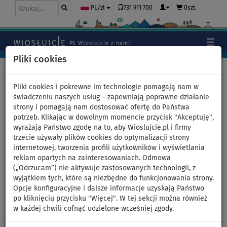
731 911 700
0szt.
PL/zł
Pliki cookies
Home
>
Deski SUP
>
Uniwersalne deski SUP
Pliki cookies i pokrewne im technologie pomagają nam w
świadczeniu naszych usług – zapewniają poprawne działanie
strony i pomagają nam dostosować ofertę do Państwa
Zestaw WindSUP F2 Glide WS
potrzeb. Klikając w dowolnym momencie przycisk "Akceptuję",
wyrażają Państwo zgodę na to, aby Wioslujcie.pl i firmy
11'7'' PETROL + pędnik STX
trzecie używały plików cookies do optymalizacji strony
internetowej, tworzenia profili użytkowników i wyświetlania
PowerKid - pompowany
reklam opartych na zainteresowaniach. Odmowa
(„Odrzucam”) nie aktywuje zastosowanych technologii, z
paddleboard - powierzchnia:
wyjątkiem tych, które są niezbędne do funkcjonowania strony.
Opcje konfiguracyjne i dalsze informacje uzyskają Państwo
4,4m
po kliknięciu przycisku "Więcej". W tej sekcji można również
w każdej chwili cofnąć udzielone wcześniej zgody.
DO
DO
WIOSŁO W
OPCJA
DARMOWA