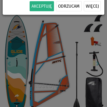
-16
%
170 kg
ZESTAWIE
ŻAGLA
DOSTAWA
AKCEPTUJĘ
ODRZUCAM
WIĘCEJ
Previous
Nex