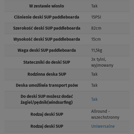
W zestawie wiosło
Tak
Ciśnienie deski SUP paddleboarda
15PSI
Szerokość deski SUP paddleboarda
82cm
Wysokość deski SUP paddleboarda
15cm
Waga deski SUP paddleboarda
11,5kg
3x tylni,
Stateczniki do deski SUP
wyjmowany
Rodzinna deska SUP
Tak
Deska umożliwia transport psów
Tak
Do deski SUP możesz dodać
Tak
żagiel/pędnik(windsurfing)
Allround -
Rodzaj deski SUP
wszechstronny
Rodzaj deski SUP
Uniwersalne