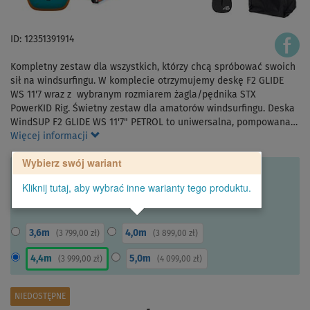
ID: 12351391914
Kompletny zestaw dla wszystkich, którzy chcą spróbować swoich
sił na windsurfingu. W komplecie otrzymujemy deskę F2 GLIDE
WS 11'7 wraz z wybranym rozmiarem żagla/pędnika STX
PowerKID Rig. Świetny zestaw dla amatorów windsurfingu. Deska
WindSUP F2 GLIDE WS 11'7" PETROL to uniwersalna, pompowana…
Więcej informacji
Wybierz swój wariant
Kliknij tutaj, aby wybrać inne warianty tego produktu.
3,6m
4,0m
(
3 799,00 zł
)
(
3 899,00 zł
)
4,4m
5,0m
(
3 999,00 zł
)
(
4 099,00 zł
)
NIEDOSTĘPNE