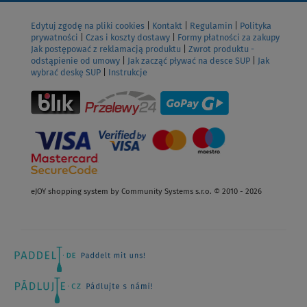
Edytuj zgodę na pliki cookies
|
Kontakt
|
Regulamin
|
Polityka
prywatności
|
Czas i koszty dostawy
|
Formy płatności za zakupy
Jak postępować z reklamacją produktu
|
Zwrot produktu -
odstąpienie od umowy
|
Jak zacząć pływać na desce SUP
|
Jak
wybrać deskę SUP
|
Instrukcje
eJOY shopping system by Community Systems s.r.o. © 2010 - 2026