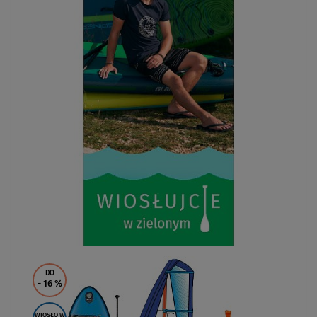
DO
- 16
%
WIOSŁO W