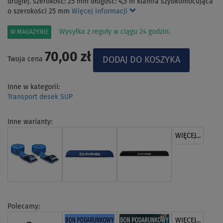
drugiej. szerokość: 25 mm długość: 4,5 m klamra szybkomocująca
o szerokości 25 mm
Więcej informacji
Wysyłka z reguły w ciągu 24 godzin.
W MAGAZYNIE
70,00 zł
Twoja cena
Inne w kategorii:
Transport desek SUP
Inne warianty:
WIĘCEJ...
Polecamy:
WIĘCEJ...