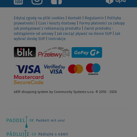
Edytuj zgodę na pliki cookies
|
Kontakt
|
Regulamin
|
Polityka
prywatności
|
Czas i koszty dostawy
|
Formy płatności za zakupy
Jak postępować z reklamacją produktu
|
Zwrot produktu -
odstąpienie od umowy
|
Jak zacząć pływać na desce SUP
|
Jak
wybrać deskę SUP
|
Instrukcje
eJOY shopping system by Community Systems s.r.o. © 2010 - 2026