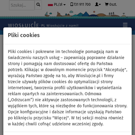
731 911 700
0szt.
PL/zł
Pliki cookies
Home
>
Akcesoria
>
Transport desek SUP
Pliki cookies i pokrewne im technologie pomagają nam w
świadczeniu naszych usług – zapewniają poprawne działanie
strony i pomagają nam dostosować ofertę do Państwa
Pasy transportowe PROLIMIT
potrzeb. Klikając w dowolnym momencie przycisk "Akceptuję",
wyrażają Państwo zgodę na to, aby Wioslujcie.pl i firmy
4,5 m
trzecie używały plików cookies do optymalizacji strony
internetowej, tworzenia profili użytkowników i wyświetlania
reklam opartych na zainteresowaniach. Odmowa
(„Odrzucam”) nie aktywuje zastosowanych technologii, z
Previous
Nex
wyjątkiem tych, które są niezbędne do funkcjonowania strony.
Opcje konfiguracyjne i dalsze informacje uzyskają Państwo
po kliknięciu przycisku "Więcej". W tej sekcji można również
w każdej chwili cofnąć udzielone wcześniej zgody.