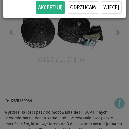
AKCEPTUJĘ
ODRZUCAM
WIĘCEJ
ID: 12351389989
Wysokiej jakości pasy do mocowania deski SUP i innych
przedmiotów na dachu samochodu. W zestawie dwa pasy o
długości 4,5m, które wystarczą na 3 deski zamocowane jedna na