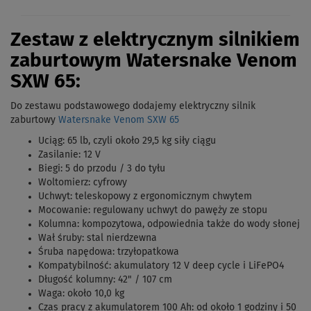
Zestaw z elektrycznym silnikiem
zaburtowym Watersnake Venom
SXW 65:
Do zestawu podstawowego dodajemy elektryczny silnik
zaburtowy
Watersnake Venom SXW 65
Uciąg: 65 lb, czyli około 29,5 kg siły ciągu
Zasilanie: 12 V
Biegi: 5 do przodu / 3 do tyłu
Woltomierz: cyfrowy
Uchwyt: teleskopowy z ergonomicznym chwytem
Mocowanie: regulowany uchwyt do pawęży ze stopu
Kolumna: kompozytowa, odpowiednia także do wody słonej
Wał śruby: stal nierdzewna
Śruba napędowa: trzyłopatkowa
Kompatybilność: akumulatory 12 V deep cycle i LiFePO4
Długość kolumny: 42" / 107 cm
Waga: około 10,0 kg
Czas pracy z akumulatorem 100 Ah: od około 1 godziny i 50