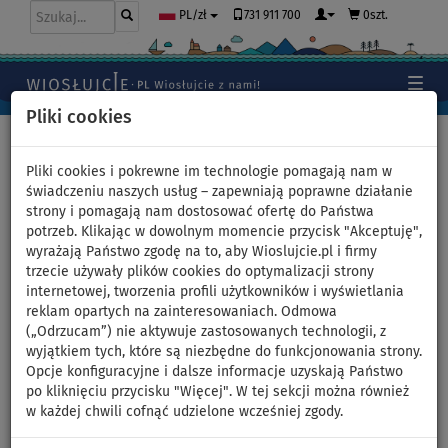
731 911 700
0szt.
PL/zł
Pliki cookies
Home
>
Pontony i silniki
Pliki cookies i pokrewne im technologie pomagają nam w
świadczeniu naszych usług – zapewniają poprawne działanie
strony i pomagają nam dostosować ofertę do Państwa
Ponton GLADIATOR CLASSIC
potrzeb. Klikając w dowolnym momencie przycisk "Akceptuję",
wyrażają Państwo zgodę na to, aby Wioslujcie.pl i firmy
B330AL Red White -
trzecie używały plików cookies do optymalizacji strony
internetowej, tworzenia profili użytkowników i wyświetlania
pompowana łódź z
reklam opartych na zainteresowaniach. Odmowa
(„Odrzucam”) nie aktywuje zastosowanych technologii, z
aluminiową podłogą - zestaw:
wyjątkiem tych, które są niezbędne do funkcjonowania strony.
Opcje konfiguracyjne i dalsze informacje uzyskają Państwo
bez silnika
po kliknięciu przycisku "Więcej". W tej sekcji można również
w każdej chwili cofnąć udzielone wcześniej zgody.
WIOSŁO W