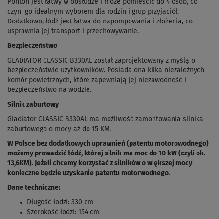
Ponton jest łatwy w obsłudze i może pomieścić do 4 osób, co
czyni go idealnym wyborem dla rodzin i grup przyjaciół.
Dodatkowo, łódź jest łatwa do napompowania i złożenia, co
usprawnia jej transport i przechowywanie.
Bezpieczeństwo
GLADIATOR CLASSIC B330AL został zaprojektowany z myślą o
bezpieczeństwie użytkowników. Posiada ona kilka niezależnych
komór powietrznych, które zapewniają jej niezawodność i
bezpieczeństwo na wodzie.
Silnik zaburtowy
Gladiator CLASSIC B330AL ma możliwość zamontowania silnika
zaburtowego o mocy aż do 15 KM.
W Polsce bez dodatkowych uprawnień (patentu motorowodnego)
możemy prowadzić łódź, której silnik ma moc do 10 kW (czyli ok.
13,6KM). Jeżeli chcemy korzystać z silników o większej mocy
konieczne będzie uzyskanie patentu motorwodnego.
Dane techniczne:
Długość łodzi: 330 cm
Szerokość łodzi: 154 cm