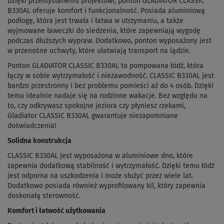
Dzięki przemyślanemu projektowi, ponton GLADIATOR CLASSIC
B330AL oferuje komfort i funkcjonalność. Posiada aluminiową
podłogę, która jest trwała i łatwa w utrzymaniu, a także
wyjmowane ławeczki do siedzenia, które zapewniają wygodę
podczas dłuższych wypraw. Dodatkowo, ponton wyposażony jest
w przenośne uchwyty, które ułatwiają transport na lądzie.
Ponton GLADIATOR CLASSIC B330AL to pompowana łódź, która
łączy w sobie wytrzymałość i niezawodność. CLASSIC B330AL jest
bardzo przestronny i bez problemu pomieści aż do 4 osób. Dzięki
temu idealnie nadaje się na rodzinne wakacje. Bez względu na
to, czy odkrywasz spokojne jeziora czy płyniesz rzekami,
Gladiator CLASSIC B330AL gwarantuje niezapomniane
doświadczenia!
Solidna konstrukcja
CLASSIC B330AL jest wyposażona w aluminiowe dno, które
zapewnia dodatkową stabilność i wytrzymałość. Dzięki temu łódź
jest odporna na uszkodzenia i może służyć przez wiele lat.
Dodatkowo posiada również wyprofilowany kil, który zapewnia
doskonałą sterowność.
Komfort i łatwość użytkowania