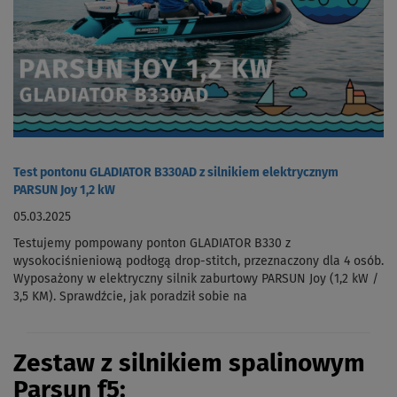
Test pontonu GLADIATOR B330AD z silnikiem elektrycznym
PARSUN Joy 1,2 kW
05.03.2025
Testujemy pompowany ponton GLADIATOR B330 z
wysokociśnieniową podłogą drop-stitch, przeznaczony dla 4 osób.
Wyposażony w elektryczny silnik zaburtowy PARSUN Joy (1,2 kW /
3,5 KM). Sprawdźcie, jak poradził sobie na
Zestaw z silnikiem spalinowym
Parsun f5: