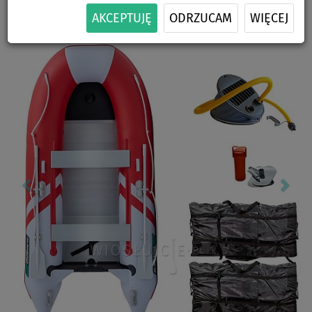
ZESTAWIE
AKCEPTUJĘ
ODRZUCAM
WIĘCEJ
Previous
Nex