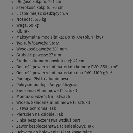
Długość kokpitu: 221 cm
Szerokość kokpitu: 70 cm
Liczba miejsc siedzących: 4
Nośność: 575 kg
Waga: 50 kg
Kil: Tak
Maksymalna moc silnika: Do 15 KM (ok. 11 kW)
Typ rufy/pawęży: Stały
Wysokość pawęży: 381 mm
Grubość pawęży: 27 mm
Średnica komory powietrznej: 42 cm
Gęstość powierzchni materiału komory PVC: 850 g/m²
Gęstość powierzchni materiału dna PVC: 1100 g/m²
Podłoga: Płytka aluminiowa
Pokrycie podłogi: Antypoślizgowe
Siedzenia: Aluminiowe (2 sztuki)
Montaż siedzeń: Na listwach
Wiosła: Składane aluminiowe (2 sztuki)
Listwa ochronna: Tak
Pierścień na dziobie: Tak
Linka bezpieczeństwa wzdłuż burt
Zawór bezpieczeństwa (ciśnieniowy): Tak
Uchwyty do holowania: Plastikowe tylne