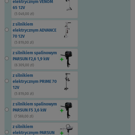
elektrycznym VENOM
65 12V
(
5 049,00 zł
)
z silnikiem
elektrycznym ADVANCE
70 12V
(
5 819,00 zł
)
z silnikiem spalinowym
PARSUN F2,6 1,9 kW
(
6 309,00 zł
)
z silnikiem
elektrycznym PRIME 70
12V
(
5 819,00 zł
)
z silnikiem spalinowym
PARSUN F5 3,6 kW
(
7 569,00 zł
)
z silnikiem
elektrycznym PARSUN