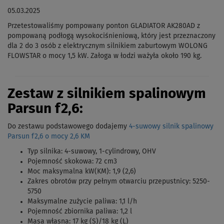
05.03.2025
Przetestowaliśmy pompowany ponton GLADIATOR AK280AD z
pompowaną podłogą wysokociśnieniową, który jest przeznaczony
dla 2 do 3 osób z elektrycznym silnikiem zaburtowym WOLONG
FLOWSTAR o mocy 1,5 kW. Załoga w łodzi ważyła około 190 kg.
Zestaw
z silnikiem spalinowym
Parsun
f2,6:
Do zestawu podstawowego dodajemy
4-suwowy silnik spalinowy
Parsun f2,6 o mocy 2,6 KM
Typ silnika: 4-suwowy, 1-cylindrowy, OHV
Pojemność skokowa: 72 cm3
Moc maksymalna kW(KM): 1,9 (2,6)
Zakres obrotów przy pełnym otwarciu przepustnicy:
5250-
5750
Maksymalne zużycie paliwa: 1,1 l/h
Pojemność zbiornika paliwa: 1,2 l
Masa własna: 17 kg (S)/18 kg (L)