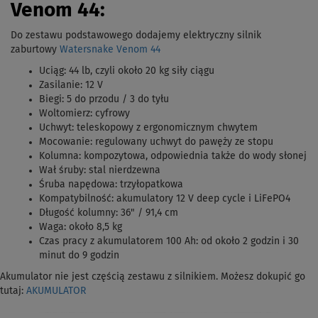
Venom 44:
Do zestawu podstawowego dodajemy elektryczny silnik
zaburtowy
Watersnake Venom 44
Uciąg: 44 lb, czyli około 20 kg siły ciągu
Zasilanie: 12 V
Biegi: 5 do przodu / 3 do tyłu
Woltomierz: cyfrowy
Uchwyt: teleskopowy z ergonomicznym chwytem
Mocowanie: regulowany uchwyt do pawęży ze stopu
Kolumna: kompozytowa, odpowiednia także do wody słonej
Wał śruby: stal nierdzewna
Śruba napędowa: trzyłopatkowa
Kompatybilność: akumulatory 12 V deep cycle i LiFePO4
Długość kolumny: 36" / 91,4 cm
Waga: około 8,5 kg
Czas pracy z akumulatorem 100 Ah: od około 2 godzin i 30
minut do 9 godzin
Akumulator nie jest częścią zestawu z silnikiem. Możesz dokupić go
tutaj:
AKUMULATOR