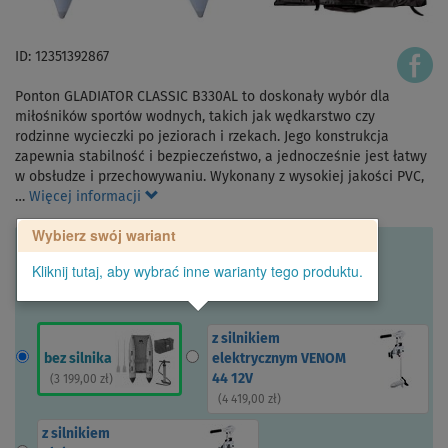
ID: 12351392867
Ponton GLADIATOR CLASSIC B330AL to doskonały wybór dla
miłośników sportów wodnych, takich jak wędkarstwo czy
rodzinne wycieczki po jeziorach i rzekach. Jego konstrukcja
zapewnia stabilność i bezpieczeństwo, a jednocześnie jest łatwy
w obsłudze i przechowywaniu. Wykonany z wysokiej jakości PVC,
…
Więcej informacji
Wybierz swój wariant
Kliknij tutaj, aby wybrać inne warianty tego produktu.
z silnikiem
bez silnika
elektrycznym VENOM
44 12V
(
3 199,00 zł
)
(
4 419,00 zł
)
z silnikiem