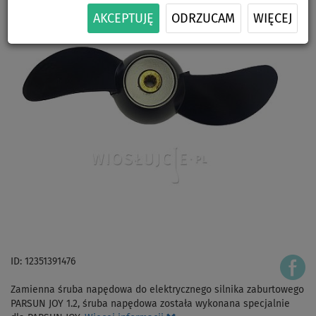
AKCEPTUJĘ
ODRZUCAM
WIĘCEJ
ID: 12351391476
Zamienna śruba napędowa do elektrycznego silnika zaburtowego
PARSUN JOY 1.2, śruba napędowa została wykonana specjalnie