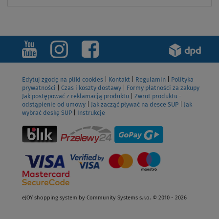
Edytuj zgodę na pliki cookies
|
Kontakt
|
Regulamin
|
Polityka
prywatności
|
Czas i koszty dostawy
|
Formy płatności za zakupy
Jak postępować z reklamacją produktu
|
Zwrot produktu -
odstąpienie od umowy
|
Jak zacząć pływać na desce SUP
|
Jak
wybrać deskę SUP
|
Instrukcje
eJOY shopping system by Community Systems s.r.o. © 2010 - 2026