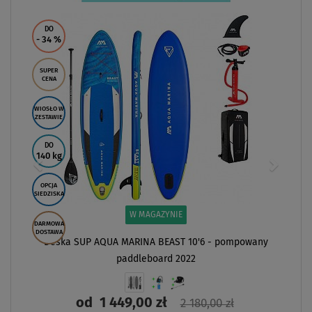
DO
- 34
%
SUPER
CENA
WIOSŁO W
ZESTAWIE
DO
140 kg
OPCJA
SIEDZISKA
W MAGAZYNIE
DARMOWA
DOSTAWA
Deska SUP AQUA MARINA BEAST 10'6 - pompowany
paddleboard 2022
od
1 449,00 zł
2 180,00 zł