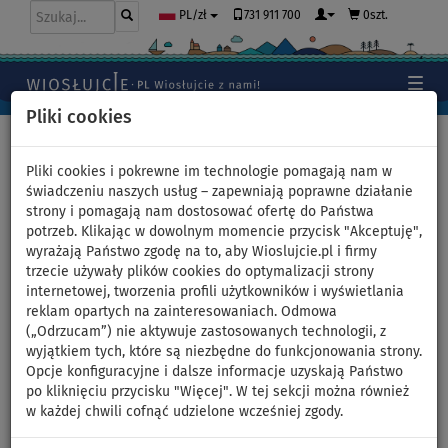
731 911 700
0szt.
PL/zł
Pliki cookies
Home
>
Pontony i silniki
>
Silniki elektryczne
>
PARSUN
Pliki cookies i pokrewne im technologie pomagają nam w
świadczeniu naszych usług – zapewniają poprawne działanie
strony i pomagają nam dostosować ofertę do Państwa
potrzeb. Klikając w dowolnym momencie przycisk "Akceptuję",
Śruba napędowa do silnika
wyrażają Państwo zgodę na to, aby Wioslujcie.pl i firmy
trzecie używały plików cookies do optymalizacji strony
elektrycznego PARSUN JOY 1.2
internetowej, tworzenia profili użytkowników i wyświetlania
reklam opartych na zainteresowaniach. Odmowa
(„Odrzucam”) nie aktywuje zastosowanych technologii, z
wyjątkiem tych, które są niezbędne do funkcjonowania strony.
Opcje konfiguracyjne i dalsze informacje uzyskają Państwo
po kliknięciu przycisku "Więcej". W tej sekcji można również
w każdej chwili cofnąć udzielone wcześniej zgody.