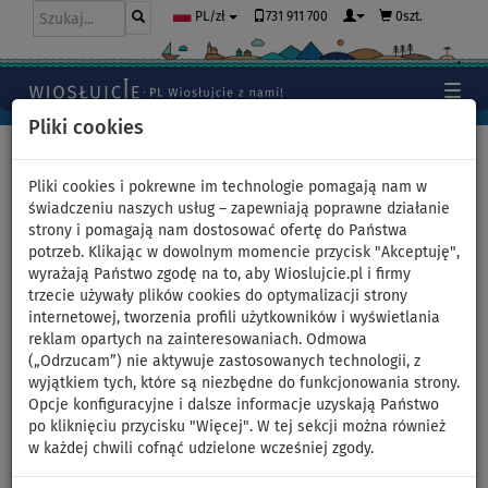
731 911 700
0szt.
PL/zł
Pliki cookies
Home
>
Pontony i silniki
Pliki cookies i pokrewne im technologie pomagają nam w
świadczeniu naszych usług – zapewniają poprawne działanie
strony i pomagają nam dostosować ofertę do Państwa
Ponton GLADIATOR ACTIVE
potrzeb. Klikając w dowolnym momencie przycisk "Akceptuję",
wyrażają Państwo zgodę na to, aby Wioslujcie.pl i firmy
C330AD Orange - Dark gray -
trzecie używały plików cookies do optymalizacji strony
internetowej, tworzenia profili użytkowników i wyświetlania
pompowana łódź z
reklam opartych na zainteresowaniach. Odmowa
(„Odrzucam”) nie aktywuje zastosowanych technologii, z
pompowaną podłogą -
wyjątkiem tych, które są niezbędne do funkcjonowania strony.
Opcje konfiguracyjne i dalsze informacje uzyskają Państwo
zestaw: bez silnika
po kliknięciu przycisku "Więcej". W tej sekcji można również
w każdej chwili cofnąć udzielone wcześniej zgody.
WIOSŁO W