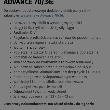
ADVANCE 70/36:
Do zestawu podstawowego dodajemy elektryczny silnik
zaburtowy
Watersnake Advance 70/36
:
Bezszczotkowy silnik o wysokiej wydajności
Uciąg: 70 lb, czyli około 32 kg siły ciągu
Zasilanie: 12 V
Regulacja prędkości: płynna, cyfrowa do przodu i do tyłu
Uchwyt: teleskopowa rączka sterująca
Woltomierz: cyfrowy
Podłączenie: złącze Anderson ułatwiające podłączenie
Port USB do ładowania telefonu
Tryb sportowy do krótkotrwałego zwiększenia mocy
Wbudowane zabezpieczenie napięciowe do 14,5 V
Kompatybilność: akumulatory 12 V deep cycle i LiFePO4
Śruba napędowa: trzyłopatkowa typu weedless
Wał śruby i kolumna silnika: stal nierdzewna
Anoda cynkowa przeciw korozji
Odpowiedni także do wody słonej
Wielkość opakowania: 125 × 54 × 15 cm
Czas pracy z akumulatorem 100 Ah: od około 2 do 9 godzin