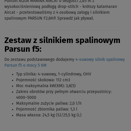
Ponton AQUA MARINA AIRCAT o długości 2,85 m z
wysokociśnieniową podłogą drop-stitch - krótszy katamaran
Aircat - przetestowaliśmy z 4 osobową załogą i silnikiem
spalinowym PARSUN F2,6HP. Sprawdź jak pływał.
Zestaw z silnikiem spalinowym
Parsun f5:
Do zestawu podstawowego dodajemy
4-suwowy silnik spalinowy
Parsun f5 o mocy 5 KM
Typ silnika: 4-suwowy, 1-cylindrowy, OHV
Pojemność skokowa: 112 cm3
Moc maksymalna kW(KM): 3,6(5)
Zakres obrotów przy pełnym otwarciu przepustnicy:
4000~5000
Maksymalne zużycie paliwa: 2,0 l/h
Pojemność zbiornika paliwa: 1,3 l
Masa własna: 24,5 kg (S)/25,5 kg (L)