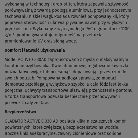
wykonaną w technologii drop-stitch, która zapewnia sztywność
porównywalną z twardą podłogą aluminiową, przy jednoczesnym
zachowaniu niskiej wagi. Posiada również pompowany kil, który
poprawia sterowność i ułatwia pływanie nawet przy większych
prędkościach. Wykonany z wytrzymałego PVC o gramaturze 1100
g/m², ponton gwarantuje odporność na przetarcia,
promieniowanie UV oraz słoną wodę.
Komfort i łatwość użytkowania
Model ACTIVE C330AD zaprojektowano z myślą o maksymalnym
komforcie użytkownika. Dwie aluminiowe, regulowane ławeczki
można łatwo wyjąć lub przesunąć, dopasowując przestrzeń do
swoich potrzeb. Pompowana podłoga sprawia, że montaż i
demontaż przebiegają wyjątkowo szybko, a cała łódź jest lekka i
poręczna. Uchwyty transportowe ułatwiają przenoszenie pontonu,
a torba transportowa pozwala bezpiecznie przechowywać i
przewozić cały zestaw.
Bezpieczeństwo
GLADIATOR ACTIVE C 330 AD posiada kilka niezależnych komór
powietrznych, które zwiększają bezpieczeństwo na wodzie.
Boczne linki asekuracyjne, zawory ciśnieniowe oraz solidne