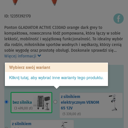
ID: 12351392170
Ponton GLADIATOR ACTIVE C330AD orange dark grey to
kompaktowa, nowoczesna łódź pompowana, która łączy w sobie
lekkość, mobilność i wyjątkową funkcjonalność. To idealny wybór
dla rodzin, miłośników sportów wodnych i wędkarzy, którzy cenią
sobie wygodę oraz prostotę obsługi. Doskonale sprawdzi się…
Więcej informacji
Wybierz swój wariant
Kliknij tutaj, aby wybrać inne warianty tego produktu.
z silnikiem
bez silnika
elektrycznym VENOM
65 12V
(
3 499,00 zł
)
(
5 339,00 zł
)
z silnikiem