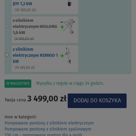
JOY 1,2 kW
(
10 189,00 zł
)
z silnikiem
elektrycznym WOLONG
1,5 kW
(
9 699,00 zł
)
z silnikiem
elektrycznym REMIGO 1
kW
(
15 619,00 zł
)
Wysyłka z reguły w ciągu 24 godzin.
W MAGAZYNIE
3 499,00 zł
Twoja cena
Inne w kategorii:
Pompowane pontony z silnikiem elektrycznym
Pompowane pontony z silnikiem spalinowym
330 cm - pompowany ponton dla 4 osób