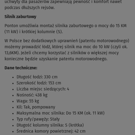
uchwyty dla pasażerów zapewniają pewność i komfort nawet
podczas dłuższych rejsów.
Silnik zaburtowy
Ponton umożliwia montaż silnika zaburtowego o mocy do 15 KM
(11 kW) i krótkiej kolumnie (S).
W Polsce bez dodatkowych uprawnień (patentu motorowodnego)
możemy prowadzić łódź, której silnik ma moc do 10 kW (czyli ok.
13,6KM). Jeżeli chcemy korzystać z silników o większej mocy
konieczne będzie uzyskanie patentu motorowodnego.
Dane techniczne:
Długość łodzi: 330 cm
Szerokość łodzi: 153 cm
Liczba miejsc siedzących: 4
Nośność: 438 kg
Waga: 55 kg
Kil: Tak, pompowany
Maksymalna moc silnika: Do 15 KM (ok. 11 kW)
Typ rufy/pawęży: Stały
Długość kolumny silnika: S (krótka)
Średnica komory powietrznej: 42 cm