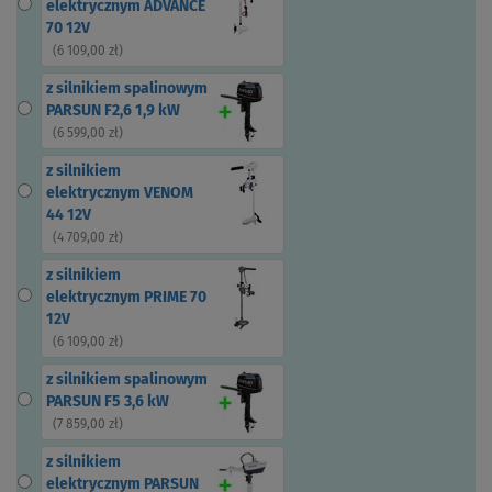
elektrycznym ADVANCE
70 12V
(
6 109,00 zł
)
z silnikiem spalinowym
PARSUN F2,6 1,9 kW
(
6 599,00 zł
)
z silnikiem
elektrycznym VENOM
44 12V
(
4 709,00 zł
)
z silnikiem
elektrycznym PRIME 70
12V
(
6 109,00 zł
)
z silnikiem spalinowym
PARSUN F5 3,6 kW
(
7 859,00 zł
)
z silnikiem
elektrycznym PARSUN