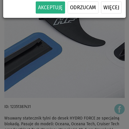
AKCEPTUJĘ
ODRZUCAM
WIĘCEJ
ID: 12351387431
Wsuwany statecznik tylni do desek HYDRO FORCE ze specjalną
blokadą. Pasuje do modeli: Oceana, Oceana Tech, Cruiser Tech