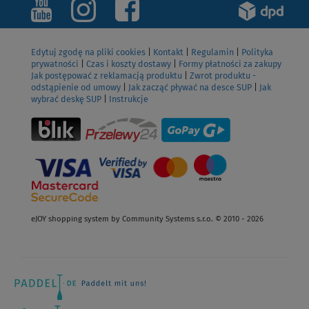
Edytuj zgodę na pliki cookies
|
Kontakt
|
Regulamin
|
Polityka
prywatności
|
Czas i koszty dostawy
|
Formy płatności za zakupy
Jak postępować z reklamacją produktu
|
Zwrot produktu -
odstąpienie od umowy
|
Jak zacząć pływać na desce SUP
|
Jak
wybrać deskę SUP
|
Instrukcje
eJOY shopping system by Community Systems s.r.o. © 2010 - 2026