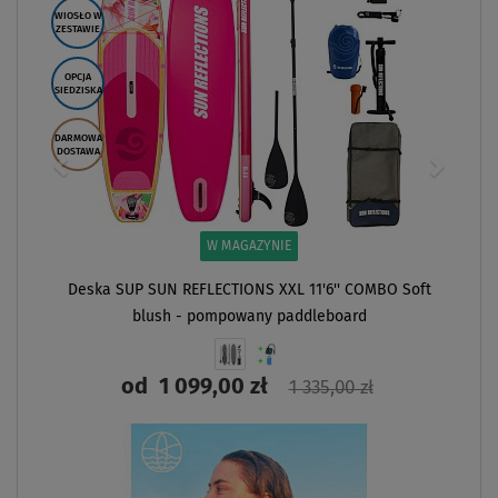
WIOSŁO W
ZESTAWIE
OPCJA
SIEDZISKA
DARMOWA
DOSTAWA
W MAGAZYNIE
Deska SUP SUN REFLECTIONS XXL 11'6'' COMBO Soft
blush - pompowany paddleboard
od
1 099,00 zł
1 335,00 zł
ZOBACZ