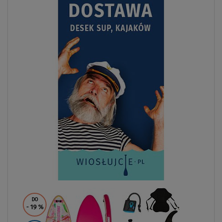
DO
- 19
%