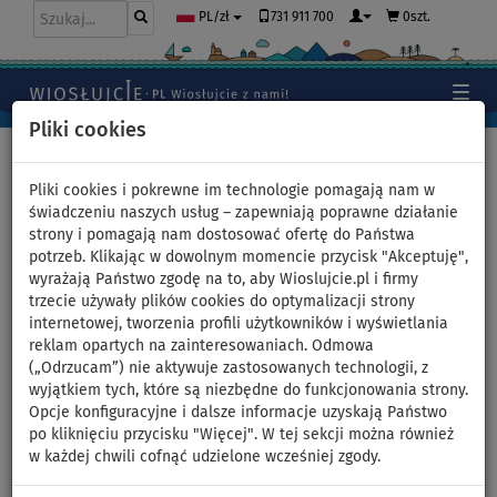
731 911 700
0szt.
PL/zł
Pliki cookies
Home
>
Akcesoria
>
Stateczniki
>
HYDRO FORCE
Pliki cookies i pokrewne im technologie pomagają nam w
świadczeniu naszych usług – zapewniają poprawne działanie
strony i pomagają nam dostosować ofertę do Państwa
potrzeb. Klikając w dowolnym momencie przycisk "Akceptuję",
statecznik HYDRO FORCE
wyrażają Państwo zgodę na to, aby Wioslujcie.pl i firmy
trzecie używały plików cookies do optymalizacji strony
SLIDE-IN fin do desek SUP
internetowej, tworzenia profili użytkowników i wyświetlania
reklam opartych na zainteresowaniach. Odmowa
(„Odrzucam”) nie aktywuje zastosowanych technologii, z
wyjątkiem tych, które są niezbędne do funkcjonowania strony.
Opcje konfiguracyjne i dalsze informacje uzyskają Państwo
po kliknięciu przycisku "Więcej". W tej sekcji można również
w każdej chwili cofnąć udzielone wcześniej zgody.