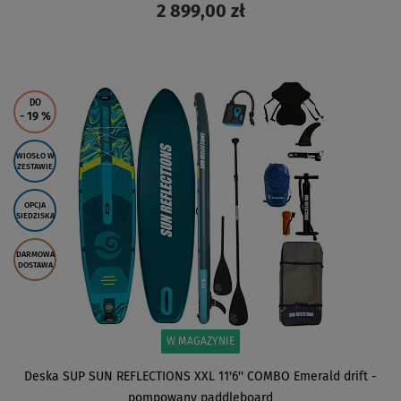
2 899,00 zł
ZOBACZ
DO
- 19
%
WIOSŁO W
ZESTAWIE
OPCJA
SIEDZISKA
DARMOWA
DOSTAWA
W MAGAZYNIE
Deska SUP SUN REFLECTIONS XXL 11'6'' COMBO Emerald drift -
pompowany paddleboard