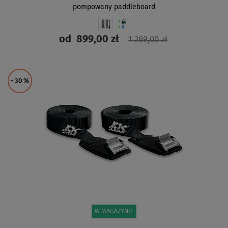
pompowany paddleboard
od
899,00 zł
1 269,00 zł
ZOBACZ
- 30
%
W MAGAZYNIE