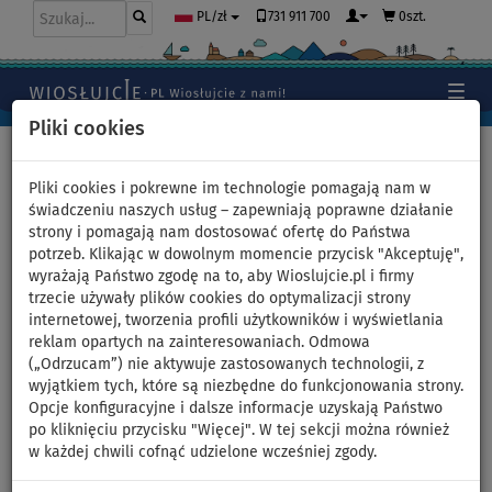
731 911 700
0szt.
PL/zł
Pliki cookies
Home
>
Deski SUP
Pliki cookies i pokrewne im technologie pomagają nam w
świadczeniu naszych usług – zapewniają poprawne działanie
strony i pomagają nam dostosować ofertę do Państwa
Deski SUP
potrzeb. Klikając w dowolnym momencie przycisk "Akceptuję",
wyrażają Państwo zgodę na to, aby Wioslujcie.pl i firmy
trzecie używały plików cookies do optymalizacji strony
Ze względu na dużą liczbę zamówień, wiadomości i
internetowej, tworzenia profili użytkowników i wyświetlania
telefonów czas odpowiedzi może być obecnie dłuższy niż
reklam opartych na zainteresowaniach. Odmowa
zwykle. Prosimy o kontakt mailowy i dziękujemy za
(„Odrzucam”) nie aktywuje zastosowanych technologii, z
wyrozumiałość.
wyjątkiem tych, które są niezbędne do funkcjonowania strony.
Opcje konfiguracyjne i dalsze informacje uzyskają Państwo
po kliknięciu przycisku "Więcej". W tej sekcji można również
w każdej chwili cofnąć udzielone wcześniej zgody.