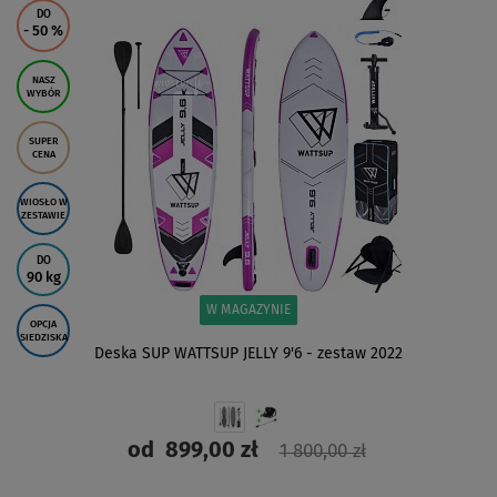
DO
- 50
%
NASZ
WYBÓR
SUPER
CENA
WIOSŁO W
ZESTAWIE
DO
90 kg
W MAGAZYNIE
OPCJA
SIEDZISKA
Deska SUP WATTSUP JELLY 9'6 - zestaw 2022
od
899,00 zł
1 800,00 zł