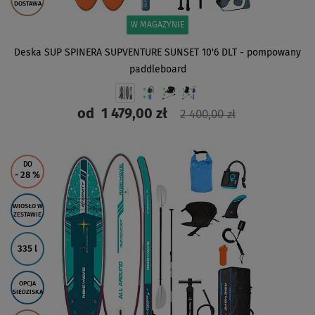
DOSTAWA
W MAGAZYNIE
Deska SUP SPINERA SUPVENTURE SUNSET 10'6 DLT - pompowany
paddleboard
od
1 479,00 zł
2 400,00 zł
ZOBACZ
DO
- 28
%
WIOSŁO W
ZESTAWIE
335 l
OPCJA
SIEDZISKA