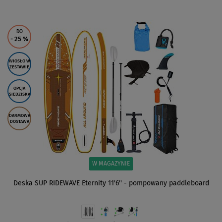
ZOBACZ
DO
- 25
%
WIOSŁO W
ZESTAWIE
OPCJA
SIEDZISKA
DARMOWA
DOSTAWA
W MAGAZYNIE
Deska SUP RIDEWAVE Eternity 11'6'' - pompowany paddleboard