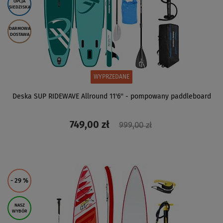
OPCJA
SIEDZISKA
DARMOWA
DOSTAWA
WYPRZEDANE
Deska SUP RIDEWAVE Allround 11'6'' - pompowany paddleboard
749,00 zł
999,00 zł
ZOBACZ
- 29
%
NASZ
WYBÓR