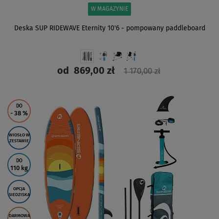
W MAGAZYNIE
Deska SUP RIDEWAVE Eternity 10'6 - pompowany paddleboard
od
869,00 zł
1 170,00 zł
ZOBACZ
DO
- 38
%
WIOSŁO W
ZESTAWIE
DO
110 kg
OPCJA
SIEDZISKA
DARMOWA