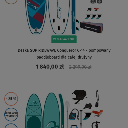
W MAGAZYNIE
Deska SUP RIDEWAVE Conqueror C-14 - pompowany
paddleboard dla całej drużyny
1 840,00 zł
2 299,00 zł
ZOBACZ
- 25
%
WIOSŁO W
ZESTAWIE