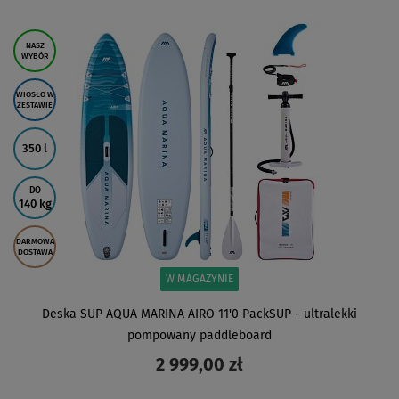
ZOBACZ
NASZ
WYBÓR
WIOSŁO W
ZESTAWIE
350 l
DO
140 kg
DARMOWA
DOSTAWA
W MAGAZYNIE
Deska SUP AQUA MARINA AIRO 11'0 PackSUP - ultralekki
pompowany paddleboard
2 999,00 zł