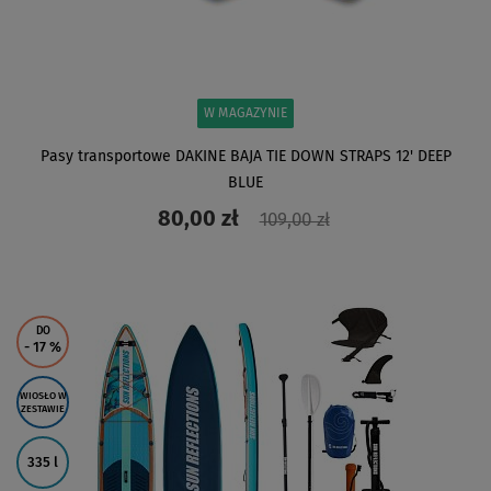
W MAGAZYNIE
Pasy transportowe DAKINE BAJA TIE DOWN STRAPS 12' DEEP
BLUE
80,00 zł
109,00 zł
ZOBACZ
DO
- 17
%
WIOSŁO W
ZESTAWIE
335 l