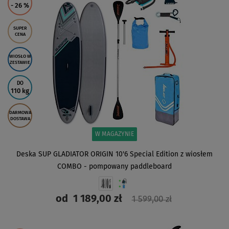
- 26
%
SUPER
CENA
WIOSŁO W
ZESTAWIE
DO
110 kg
DARMOWA
DOSTAWA
W MAGAZYNIE
Deska SUP GLADIATOR ORIGIN 10'6 Special Edition z wiosłem
COMBO - pompowany paddleboard
od
1 189,00 zł
1 599,00 zł
ZOBACZ