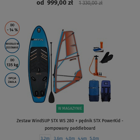
od
999,00 zł
1 330,00 zł
ZOBACZ
DO
- 14
%
WIOSŁO W
ZESTAWIE
DO
135 kg
OPCJA
ŻAGLA
W MAGAZYNIE
Zestaw WindSUP STX WS 280 + pędnik STX PowerKid -
pompowany paddleboard
3,2m
3,6m
4,0m
4,4m
5,0m