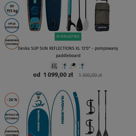
DO
155 kg
OPCJA
SIEDZISKA
W MAGAZYNIE
DARMOWA
DOSTAWA
Deska SUP SUN REFLECTIONS XL 12'0" - pompowany
paddleboard
od
1 099,00 zł
1 300,00 zł
ZOBACZ
- 20
%
WIOSŁO W
ZESTAWIE
DARMOWA
DOSTAWA