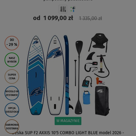
od
1 099,00 zł
1 335,00 zł
ZOBACZ
DO
- 29
%
NASZ
WYBÓR
SUPER
CENA
WIOSŁO W
ZESTAWIE
OPCJA
SIEDZISKA
W MAGAZYNIE
DARMOWA
DOSTAWA
Deska SUP F2 AXXIS 10'5 COMBO LIGHT BLUE model 2026 -