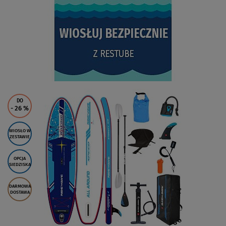
DO
- 26
%
WIOSŁO W
ZESTAWIE
OPCJA
SIEDZISKA
DARMOWA
DOSTAWA