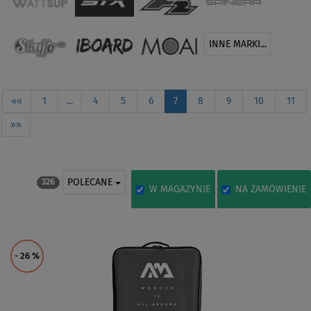
INNE MARKI...
««
1
...
4
5
6
7
8
9
10
11
»»
POLECANE
326
W MAGAZYNIE
NA ZAMÓWIENIE
- 26
%