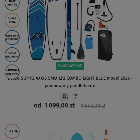
NASZ
WYBÓR
SUPER
CENA
WIOSŁO W
ZESTAWIE
OPCJA
SIEDZISKA
W MAGAZYNIE
DARMOWA
DOSTAWA
Deska SUP F2 AXXIS SMU 12'2 COMBO LIGHT BLUE model 2026 -
pompowany paddleboard
od
1 099,00 zł
1 550,00 zł
ZOBACZ
- 47
%