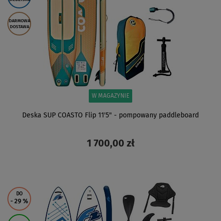
DARMOWA
DOSTAWA
W MAGAZYNIE
Deska SUP COASTO Flip 11'5" - pompowany paddleboard
1 700,00 zł
ZOBACZ
DO
- 29
%