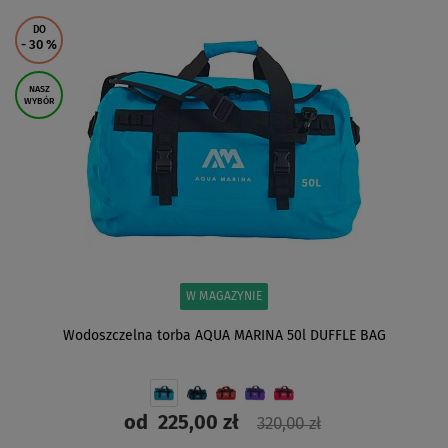
ZOBACZ
DO
- 30
%
NASZ
WYBÓR
W MAGAZYNIE
Wodoszczelna torba AQUA MARINA 50l DUFFLE BAG
od
225,00 zł
320,00 zł