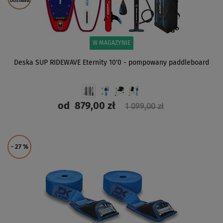
DOSTAWA
W MAGAZYNIE
Deska SUP RIDEWAVE Eternity 10'0 - pompowany paddleboard
od
879,00 zł
1 099,00 zł
ZOBACZ
- 27
%