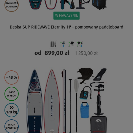
DARMOWA
DOSTAWA
W MAGAZYNIE
Deska SUP RIDEWAVE Eternity 11' - pompowany paddleboard
od
899,00 zł
1 250,00 zł
ZOBACZ
- 48
%
NASZ
WYBÓR
DO
170 kg
OPCJA
SIEDZISKA