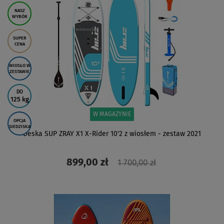
NASZ
WYBÓR
SUPER
CENA
WIOSŁO W
ZESTAWIE
DO
125 kg
W MAGAZYNIE
OPCJA
SIEDZISKA
Deska SUP ZRAY X1 X-Rider 10'2 z wiosłem - zestaw 2021
899,00 zł
1 700,00 zł
ZOBACZ