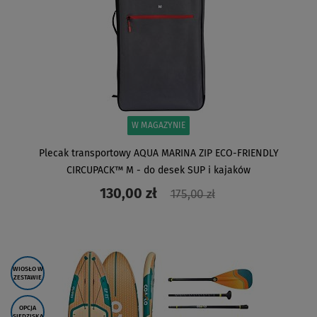
W MAGAZYNIE
Plecak transportowy AQUA MARINA ZIP ECO-FRIENDLY
CIRCUPACK™ M - do desek SUP i kajaków
130,00 zł
175,00 zł
ZOBACZ
WIOSŁO W
ZESTAWIE
OPCJA
SIEDZISKA