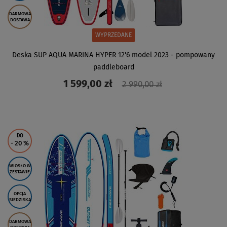
DARMOWA
DOSTAWA
WYPRZEDANE
Deska SUP AQUA MARINA HYPER 12'6 model 2023 - pompowany
paddleboard
1 599,00 zł
2 990,00 zł
ZOBACZ
DO
- 20
%
WIOSŁO W
ZESTAWIE
OPCJA
SIEDZISKA
DARMOWA