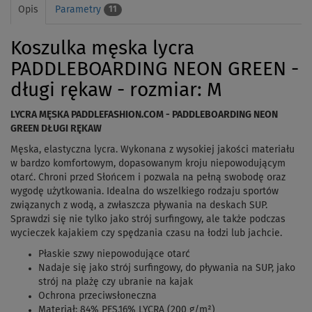
Opis
Parametry
11
Koszulka męska lycra
PADDLEBOARDING NEON GREEN -
długi rękaw - rozmiar: M
LYCRA MĘSKA PADDLEFASHION.COM - PADDLEBOARDING NEON
GREEN DŁUGI RĘKAW
Męska, elastyczna lycra. Wykonana z wysokiej jakości materiału
w bardzo komfortowym, dopasowanym kroju niepowodującym
otarć. Chroni przed Słońcem i pozwala na pełną swobodę oraz
wygodę użytkowania. Idealna do wszelkiego rodzaju sportów
związanych z wodą, a zwłaszcza pływania na deskach SUP.
Sprawdzi się nie tylko jako strój surfingowy, ale także podczas
wycieczek kajakiem czy spędzania czasu na łodzi lub jachcie.
Płaskie szwy niepowodujące otarć
Nadaje się jako strój surfingowy, do pływania na SUP, jako
strój na plażę czy ubranie na kajak
Ochrona przeciwsłoneczna
Materiał: 84% PES,16% LYCRA (200 g/m²)