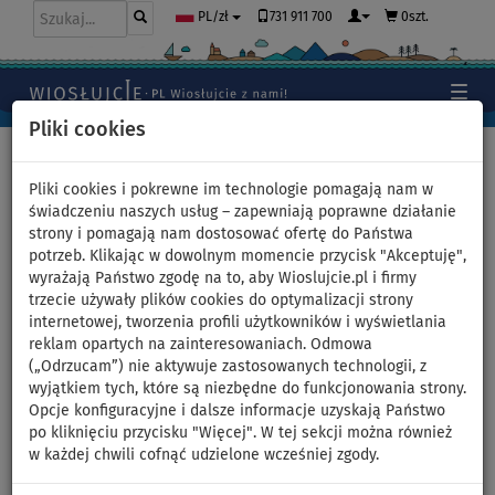
731 911 700
0szt.
PL/zł
Pliki cookies
Home
>
Moda
>
T-shirty
>
LYCRA
>
Męskie
Pliki cookies i pokrewne im technologie pomagają nam w
świadczeniu naszych usług – zapewniają poprawne działanie
strony i pomagają nam dostosować ofertę do Państwa
Koszulka męska lycra
potrzeb. Klikając w dowolnym momencie przycisk "Akceptuję",
wyrażają Państwo zgodę na to, aby Wioslujcie.pl i firmy
PADDLEBOARDING NEON
trzecie używały plików cookies do optymalizacji strony
internetowej, tworzenia profili użytkowników i wyświetlania
GREEN - długi rękaw -
reklam opartych na zainteresowaniach. Odmowa
(„Odrzucam”) nie aktywuje zastosowanych technologii, z
rozmiar: M
wyjątkiem tych, które są niezbędne do funkcjonowania strony.
Opcje konfiguracyjne i dalsze informacje uzyskają Państwo
po kliknięciu przycisku "Więcej". W tej sekcji można również
w każdej chwili cofnąć udzielone wcześniej zgody.
Previous
Nex