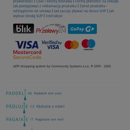
prywatności
|
Czas i koszty dostawy
|
Formy płatności za zakupy
Jak postępować z reklamacją produktu
|
Zwrot produktu -
odstąpienie od umowy
|
Jak zacząć pływać na desce SUP
|
Jak
wybrać deskę SUP
|
Instrukcje
eJOY shopping system by Community Systems s.r.o. © 2010 - 2026