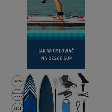
- 46
%
WIOSŁO W
ZESTAWIE
350 l