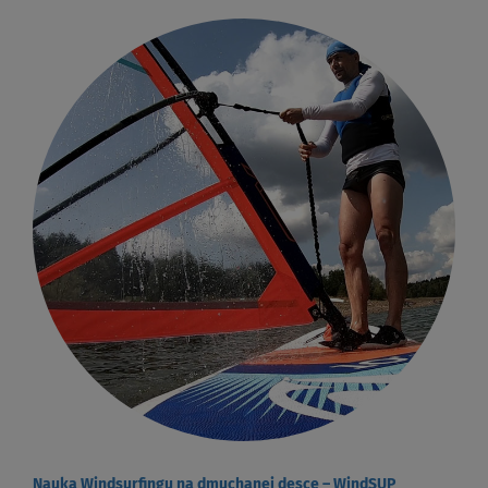
Nauka Windsurfingu na dmuchanej desce – WindSUP