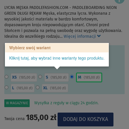
LYCRA MĘSKA PADDLEFASHION.COM - PADDLEBOARDING NEON
GREEN DŁUGI RĘKAW Męska, elastyczna lycra. Wykonana z
wysokiej jakości materiału w bardzo komfortowym,
dopasowanym kroju niepowodującym otarć. Chroni przed
Słońcem i pozwala na pełną swobodę oraz wygodę użytkowania.
Idealna do wszelkiego rodzaju…
Więcej informacji
Wybierz swój wariant
Kliknij tutaj, aby wybrać inne warianty tego produktu.
XS
S
M
(
185,00 zł
)
(
185,00 zł
)
(
185,00 zł
)
L
XL
(
185,00 zł
)
(
185,00 zł
)
Wysyłka z reguły w ciągu 24 godzin.
W MAGAZYNIE
185,00 zł
Twoja cena