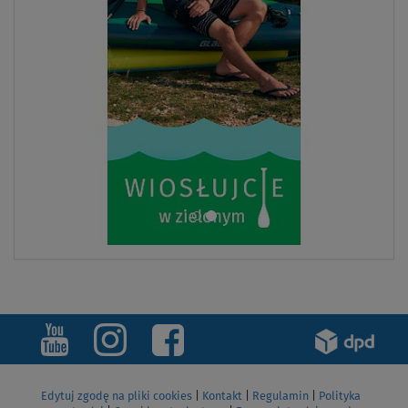
Edytuj zgodę na pliki cookies
|
Kontakt
|
Regulamin
|
Polityka