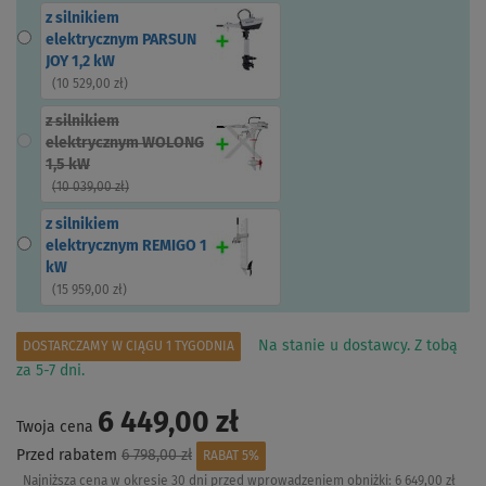
z silnikiem
elektrycznym PARSUN
JOY 1,2 kW
(
10 529,00 zł
)
z silnikiem
elektrycznym WOLONG
1,5 kW
(
10 039,00 zł
)
z silnikiem
elektrycznym REMIGO 1
kW
(
15 959,00 zł
)
Na stanie u dostawcy. Z tobą
DOSTARCZAMY W CIĄGU 1 TYGODNIA
za 5-7 dni.
6 449,00 zł
Twoja cena
Przed rabatem
6 798,00 zł
RABAT 5%
Najniższa cena w okresie 30 dni przed wprowadzeniem obniżki:
6 649,00 zł