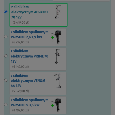
z silnikiem
elektrycznym ADVANCE
70 12V
(
6 449,00 zł
)
z silnikiem spalinowym
PARSUN F2,6 1,9 kW
(
6 939,00 zł
)
z silnikiem
elektrycznym PRIME 70
12V
(
6 449,00 zł
)
z silnikiem
elektrycznym VENOM
44 12V
(
5 049,00 zł
)
z silnikiem spalinowym
PARSUN F5 3,6 kW
(
8 199,00 zł
)