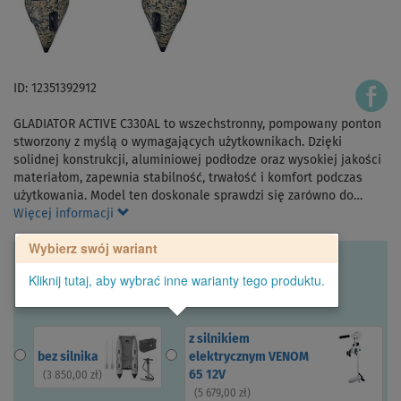
ID: 12351392912
GLADIATOR ACTIVE C330AL to wszechstronny, pompowany ponton
stworzony z myślą o wymagających użytkownikach. Dzięki
solidnej konstrukcji, aluminiowej podłodze oraz wysokiej jakości
materiałom, zapewnia stabilność, trwałość i komfort podczas
użytkowania. Model ten doskonale sprawdzi się zarówno do…
Więcej informacji
Wybierz swój wariant
Kliknij tutaj, aby wybrać inne warianty tego produktu.
z silnikiem
bez silnika
elektrycznym VENOM
65 12V
(
3 850,00 zł
)
(
5 679,00 zł
)