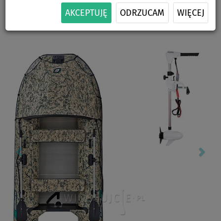
AKCEPTUJĘ
ODRZUCAM
WIĘCEJ
DO
WIOSŁO W
-5
%
ZESTAWIE
Previous
Nex