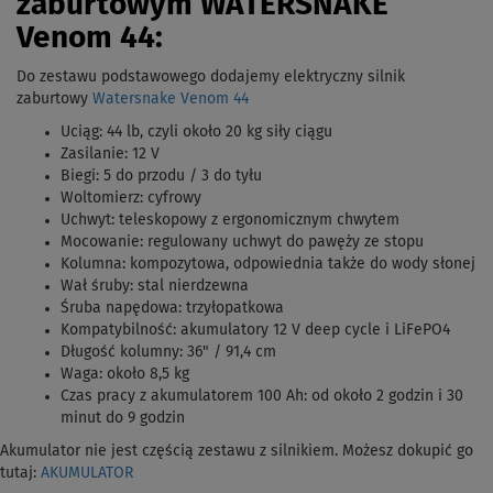
zaburtowym WATERSNAKE
Venom 44:
Do zestawu podstawowego dodajemy elektryczny silnik
zaburtowy
Watersnake Venom 44
Uciąg: 44 lb, czyli około 20 kg siły ciągu
Zasilanie: 12 V
Biegi: 5 do przodu / 3 do tyłu
Woltomierz: cyfrowy
Uchwyt: teleskopowy z ergonomicznym chwytem
Mocowanie: regulowany uchwyt do pawęży ze stopu
Kolumna: kompozytowa, odpowiednia także do wody słonej
Wał śruby: stal nierdzewna
Śruba napędowa: trzyłopatkowa
Kompatybilność: akumulatory 12 V deep cycle i LiFePO4
Długość kolumny: 36" / 91,4 cm
Waga: około 8,5 kg
Czas pracy z akumulatorem 100 Ah: od około 2 godzin i 30
minut do 9 godzin
Akumulator nie jest częścią zestawu z silnikiem. Możesz dokupić go
tutaj:
AKUMULATOR