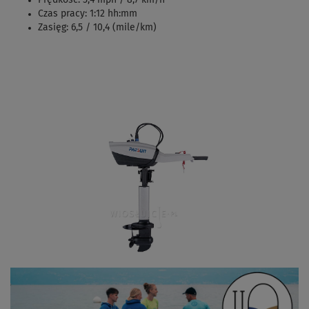
Prędkość: 5,4 mph / 8,7 km/h
Czas pracy: 1:12 hh:mm
Zasięg: 6,5 / 10,4 (mile/km)