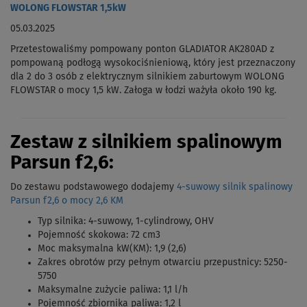
WOLONG FLOWSTAR 1,5kW
05.03.2025
Przetestowaliśmy pompowany ponton GLADIATOR AK280AD z
pompowaną podłogą wysokociśnieniową, który jest przeznaczony
dla 2 do 3 osób z elektrycznym silnikiem zaburtowym WOLONG
FLOWSTAR o mocy 1,5 kW. Załoga w łodzi ważyła około 190 kg.
Zestaw
z silnikiem spalinowym
Parsun
f2,6:
Do zestawu podstawowego dodajemy
4-suwowy silnik spalinowy
Parsun f2,6 o mocy 2,6 KM
Typ silnika: 4-suwowy, 1-cylindrowy, OHV
Pojemność skokowa: 72 cm3
Moc maksymalna kW(KM): 1,9 (2,6)
Zakres obrotów przy pełnym otwarciu przepustnicy:
5250-
5750
Maksymalne zużycie paliwa: 1,1 l/h
Pojemność zbiornika paliwa: 1,2 l