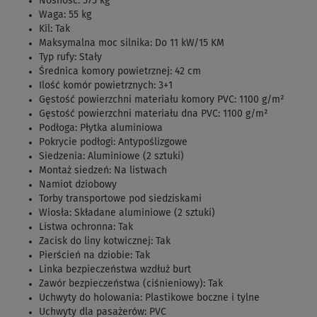
Nośność: 575 kg
Waga: 55 kg
Kil: Tak
Maksymalna moc silnika: Do 11 kW/15 KM
Typ rufy: Stały
Średnica komory powietrznej: 42 cm
Ilość komór powietrznych: 3+1
Gęstość powierzchni materiału komory PVC: 1100 g/m²
Gęstość powierzchni materiału dna PVC: 1100 g/m²
Podłoga: Płytka aluminiowa
Pokrycie podłogi: Antypoślizgowe
Siedzenia: Aluminiowe (2 sztuki)
Montaż siedzeń: Na listwach
Namiot dziobowy
Torby transportowe pod siedziskami
Wiosła: Składane aluminiowe (2 sztuki)
Listwa ochronna: Tak
Zacisk do liny kotwicznej: Tak
Pierścień na dziobie: Tak
Linka bezpieczeństwa wzdłuż burt
Zawór bezpieczeństwa (ciśnieniowy): Tak
Uchwyty do holowania: Plastikowe boczne i tylne
Uchwyty dla pasażerów: PVC