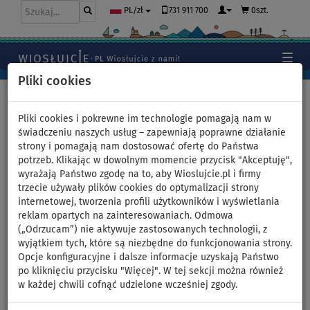
731 911 700
0szt.
PL/zł
Pliki cookies
Home
>
Pontony i silniki
Pliki cookies i pokrewne im technologie pomagają nam w
świadczeniu naszych usług – zapewniają poprawne działanie
strony i pomagają nam dostosować ofertę do Państwa
Ponton GLADIATOR ACTIVE
potrzeb. Klikając w dowolnym momencie przycisk "Akceptuję",
wyrażają Państwo zgodę na to, aby Wioslujcie.pl i firmy
C330AL Camo Digital -
trzecie używały plików cookies do optymalizacji strony
internetowej, tworzenia profili użytkowników i wyświetlania
pompowana łódź z
reklam opartych na zainteresowaniach. Odmowa
(„Odrzucam”) nie aktywuje zastosowanych technologii, z
aluminiową podłogą - zestaw:
wyjątkiem tych, które są niezbędne do funkcjonowania strony.
Opcje konfiguracyjne i dalsze informacje uzyskają Państwo
z silnikiem elektrycznym
po kliknięciu przycisku "Więcej". W tej sekcji można również
w każdej chwili cofnąć udzielone wcześniej zgody.
ADVANCE 70 12V