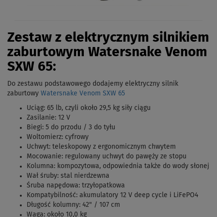
Zestaw z elektrycznym silnikiem
zaburtowym Watersnake Venom
SXW 65:
Do zestawu podstawowego dodajemy elektryczny silnik
zaburtowy
Watersnake Venom SXW 65
Uciąg: 65 lb, czyli około 29,5 kg siły ciągu
Zasilanie: 12 V
Biegi: 5 do przodu / 3 do tyłu
Woltomierz: cyfrowy
Uchwyt: teleskopowy z ergonomicznym chwytem
Mocowanie: regulowany uchwyt do pawęży ze stopu
Kolumna: kompozytowa, odpowiednia także do wody słonej
Wał śruby: stal nierdzewna
Śruba napędowa: trzyłopatkowa
Kompatybilność: akumulatory 12 V deep cycle i LiFePO4
Długość kolumny: 42" / 107 cm
Waga: około 10,0 kg