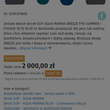
ID: 12351391800
Zestaw dwóch desek SUP AQUA MARINA BREEZE 9'10 SUMMER i
FUSION 10'10 BLUE to doskonała propozycja dla pary lub rodziny,
która chce aktywnie spędzać czas nad wodą, ciesząc się
komfortem, bezpieczeństwem i dobrą zabawą. Mniejsza deska
BREEZE jest lekka i łatwa w manewrowaniu, dzięki czemu
idealnie…
Więcej informacji
NIEDOSTĘPNE
2 000,00 zł
Twoja cena
Przed rabatem
2 600,00 zł
RABAT 23%
Najniższa cena w okresie 30 dni przed wprowadzeniem obniżki:
2 000,00 zł
Inne w kategorii:
Największe obniżki roku - taniej nawet o 50%
Deski SUP - AQUA MARINA
Deski SUP - AQUA MARINA BLUE - Limitowana edycja
Turkusowy - wiosłujcie w ulubionym kolorze