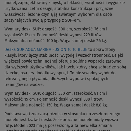
model, zaprojektowany z myślą o lekkości, zwrotności i wygodzie
użytkowania. Letni design, stabilna konstrukcja i przyjazne
właściwości jezdne czynią ją świetnym wyborem dla osób
zaczynających swoją przygodę z SUP-em.
Wymiary deski SUP: długość: 300 cm, szerokość: 76 cm i
wysokość: 12 cm. Pojemność deski wynosi 229 litrów.
Maksymalna nośność: 100 kg. Waga samej deski: 7,6 kg.
Deska SUP AQUA MARINA FUSION 10'10 BLUE
to sprawdzony
klasyk, który łączy stabilność, wygodę i wszechstronność. Dzięki
większej powierzchni nośnej oferuje solidne wsparcie zarówno
dla wyższych użytkowników, jak i tych, którzy chcą zabrać ze sobą
dziecko, psa czy dodatkowy sprzęt. To niezawodny wybór do
rekreacyjnego pływania, dłuższych wypraw i spokojnych
treningów na wodzie.
Wymiary deski SUP: długość: 330 cm, szerokość: 81 cm i
wysokość: 15 cm. Pojemność deski wynosi 338 litrów.
Maksymalna nośność: 150 kg. Waga samej deski: 8,8 kg.
Podstawową i znaczącą różnicą w stosunku do zeszłorocznego
modelu jest kształt deski. Zeszłoroczne modele miały węższą
rufę. Model 2023 ma ją poszerzoną, a ta niewielka zmiana