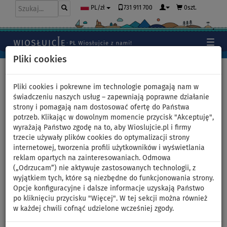
731 911 700
0szt.
PL/zł
Pliki cookies
Home
>
Deski SUP
>
Uniwersalne deski SUP
Pliki cookies i pokrewne im technologie pomagają nam w
świadczeniu naszych usług – zapewniają poprawne działanie
strony i pomagają nam dostosować ofertę do Państwa
Zestaw 2 desek SUP AQUA
potrzeb. Klikając w dowolnym momencie przycisk "Akceptuję",
wyrażają Państwo zgodę na to, aby Wioslujcie.pl i firmy
MARINA BREEZE 9'10 SUMMER
trzecie używały plików cookies do optymalizacji strony
internetowej, tworzenia profili użytkowników i wyświetlania
+ FUSION 10'10 BLUE -
reklam opartych na zainteresowaniach. Odmowa
(„Odrzucam”) nie aktywuje zastosowanych technologii, z
rodzinny komplet
wyjątkiem tych, które są niezbędne do funkcjonowania strony.
Opcje konfiguracyjne i dalsze informacje uzyskają Państwo
paddleboard
po kliknięciu przycisku "Więcej". W tej sekcji można również
w każdej chwili cofnąć udzielone wcześniej zgody.
DO
WIOSŁO W
OPCJA
DARMOWA