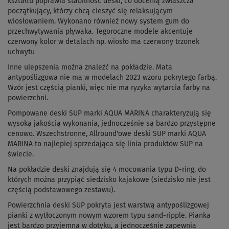
kształtu poprawia stabilność deski, co docenią zwłaszcza
początkujący, którzy chcą cieszyć się relaksującym
wiosłowaniem. Wykonano również nowy system gum do
przechwytywania pływaka. Tegoroczne modele akcentuje
czerwony kolor w detalach np. wiosło ma czerwony trzonek
uchwytu
Inne ulepszenia można znaleźć na pokładzie. Mata
antypoślizgowa nie ma w modelach 2023 wzoru pokrytego farbą.
Wzór jest częścią pianki, więc nie ma ryzyka wytarcia farby na
powierzchni.
Pompowane deski SUP marki AQUA MARINA charakteryzują się
wysoką jakością wykonania, jednocześnie są bardzo przystępne
cenowo. Wszechstronne, Allround'owe deski SUP marki AQUA
MARINA to najlepiej sprzedająca się linia produktów SUP na
świecie.
Na pokładzie deski znajdują się 4 mocowania typu D-ring, do
których można przypiąć siedzisko kajakowe (siedzisko nie jest
częścią podstawowego zestawu).
Powierzchnia deski SUP pokryta jest warstwą antypoślizgowej
pianki z wytłoczonym nowym wzorem typu sand-ripple. Pianka
jest bardzo przyjemna w dotyku, a jednocześnie zapewnia