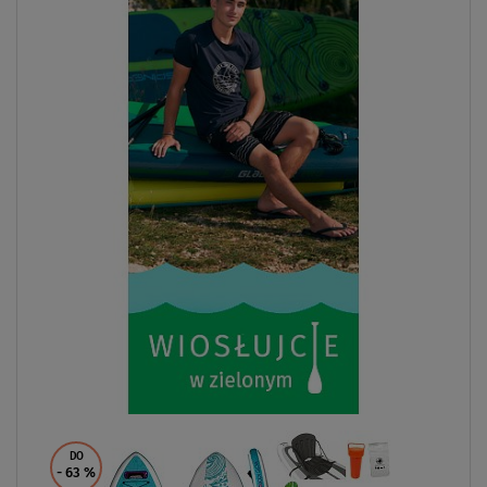
DO
- 63
%