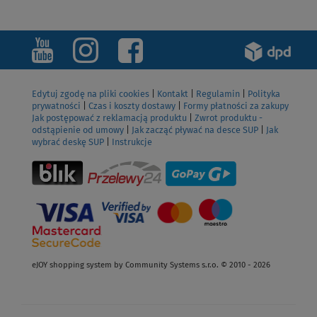
Edytuj zgodę na pliki cookies
|
Kontakt
|
Regulamin
|
Polityka
prywatności
|
Czas i koszty dostawy
|
Formy płatności za zakupy
Jak postępować z reklamacją produktu
|
Zwrot produktu -
odstąpienie od umowy
|
Jak zacząć pływać na desce SUP
|
Jak
wybrać deskę SUP
|
Instrukcje
eJOY shopping system by Community Systems s.r.o. © 2010 - 2026