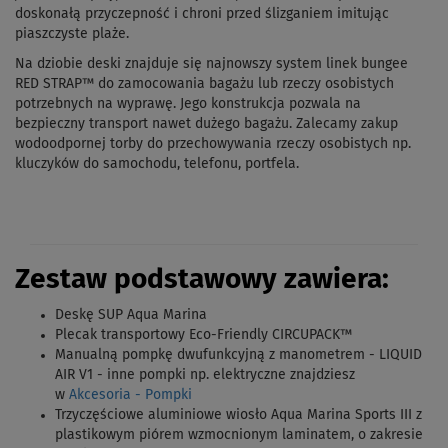
doskonałą przyczepność i chroni przed ślizganiem imitując
piaszczyste plaże.
Na dziobie deski znajduje się najnowszy system linek bungee
RED STRAP™ do zamocowania bagażu lub rzeczy osobistych
potrzebnych na wyprawę. Jego konstrukcja pozwala na
bezpieczny transport nawet dużego bagażu. Zalecamy zakup
wodoodpornej torby do przechowywania rzeczy osobistych np.
kluczyków do samochodu, telefonu, portfela.
Zestaw podstawowy zawiera:
Deskę SUP Aqua Marina
Plecak transportowy Eco-Friendly CIRCUPACK™
Manualną pompkę dwufunkcyjną z manometrem - LIQUID
AIR V1 - inne pompki np. elektryczne znajdziesz
w
Akcesoria - Pompki
Trzyczęściowe aluminiowe wiosło
Aqua Marina Sports III
z
plastikowym piórem wzmocnionym laminatem, o zakresie