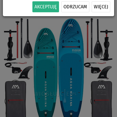
-23
%
ZESTAWIE
SIEDZISKA
DOSTAWA
AKCEPTUJĘ
ODRZUCAM
WIĘCEJ