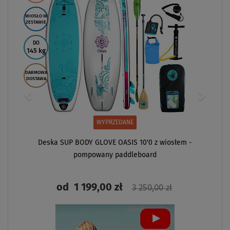
WIOSŁO W
ZESTAWIE
DO
145 kg
DARMOWA
DOSTAWA
WYPRZEDANE
Deska SUP BODY GLOVE OASIS 10'0 z wiosłem -
pompowany paddleboard
od
1 199,00 zł
3 250,00 zł
ZOBACZ