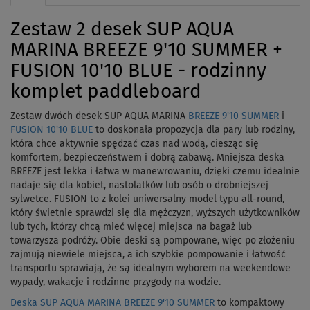
Zestaw 2 desek SUP AQUA
MARINA BREEZE 9'10 SUMMER +
FUSION 10'10 BLUE - rodzinny
komplet paddleboard
Zestaw dwóch desek SUP AQUA MARINA
BREEZE 9'10 SUMMER
i
FUSION 10'10 BLUE
to doskonała propozycja dla pary lub rodziny,
która chce aktywnie spędzać czas nad wodą, ciesząc się
komfortem, bezpieczeństwem i dobrą zabawą. Mniejsza deska
BREEZE jest lekka i łatwa w manewrowaniu, dzięki czemu idealnie
nadaje się dla kobiet, nastolatków lub osób o drobniejszej
sylwetce. FUSION to z kolei uniwersalny model typu all-round,
który świetnie sprawdzi się dla mężczyzn, wyższych użytkowników
lub tych, którzy chcą mieć więcej miejsca na bagaż lub
towarzysza podróży. Obie deski są pompowane, więc po złożeniu
zajmują niewiele miejsca, a ich szybkie pompowanie i łatwość
transportu sprawiają, że są idealnym wyborem na weekendowe
wypady, wakacje i rodzinne przygody na wodzie.
Deska SUP AQUA MARINA BREEZE 9'10 SUMMER
to kompaktowy