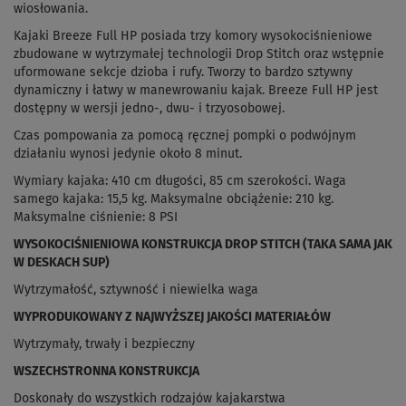
wiosłowania.
Kajaki Breeze Full HP posiada trzy komory wysokociśnieniowe
zbudowane w wytrzymałej technologii Drop Stitch oraz wstępnie
uformowane sekcje dzioba i rufy.
Tworzy to bardzo sztywny
dynamiczny i łatwy w manewrowaniu kajak. Breeze Full HP jest
d
ostępny w wersji jedno-, dwu- i trzyosobowej.
Czas pompowania za pomocą ręcznej pompki o podwójnym
działaniu wynosi jedynie około 8 minut.
Wymiary kajaka: 410 cm długości, 85 cm szerokości. Waga
samego kajaka: 15,5 kg. Maksymalne obciążenie: 210 kg.
Maksymalne ciśnienie: 8 PSI
WYSOKOCIŚNIENIOWA KONSTRUKCJA DROP STITCH (TAKA SAMA JAK
W DESKACH SUP)
Wytrzymałość, sztywność i niewielka waga
WYPRODUKOWANY Z NAJWYŻSZEJ JAKOŚCI MATERIAŁÓW
Wytrzymały, trwały i bezpieczny
WSZECHSTRONNA KONSTRUKCJA
Doskonały do wszystkich rodzajów kajakarstwa