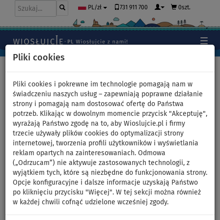
731 911 700
0szt.
PL/zł
Pliki cookies
Home
>
Kajaki, kanoe
>
Wysokociśnieniowe Drop-Stitch
Pliki cookies i pokrewne im technologie pomagają nam w
świadczeniu naszych usług – zapewniają poprawne działanie
strony i pomagają nam dostosować ofertę do Państwa
potrzeb. Klikając w dowolnym momencie przycisk "Akceptuję",
Pompowany kajak TAHE
wyrażają Państwo zgodę na to, aby Wioslujcie.pl i firmy
trzecie używały plików cookies do optymalizacji strony
Breeze Full HP2 -
internetowej, tworzenia profili użytkowników i wyświetlania
reklam opartych na zainteresowaniach. Odmowa
dwuosobowy - wariant:
(„Odrzucam”) nie aktywuje zastosowanych technologii, z
wyjątkiem tych, które są niezbędne do funkcjonowania strony.
zestaw podstawowy
Opcje konfiguracyjne i dalsze informacje uzyskają Państwo
po kliknięciu przycisku "Więcej". W tej sekcji można również
w każdej chwili cofnąć udzielone wcześniej zgody.
DO
DARMOWA
210 kg
DOSTAWA