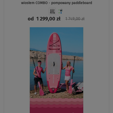
wiosłem COMBO - pompowany paddleboard
od
1 299,00 zł
1 749,00 zł
ZOBACZ
- 
WIO
ZES
14
O
SIE
DAR
DOS