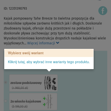
ID: 12351390793
Kajak pompowany Tahe Breeze to świetna propozycja dla
miłośników spływów zarówno krótkich jak i długich. Doskonale
zbudowany kajak, oferuje dużą przestrzeni na pokładzie i
doskonałe pływa zachowując przy tym dużą stabilność.
Wysokociśnieniowa konstrukcja dropstich nadaje kajakowi wiele
wyjątkowych…
Więcej informacji
Wybierz swój wariant
Kliknij tutaj, aby wybrać inne warianty tego produktu.
zestaw podstawowy
(
4 960,00 zł
)
2x wiosło kajakowe
(
5 199,00 zł
)