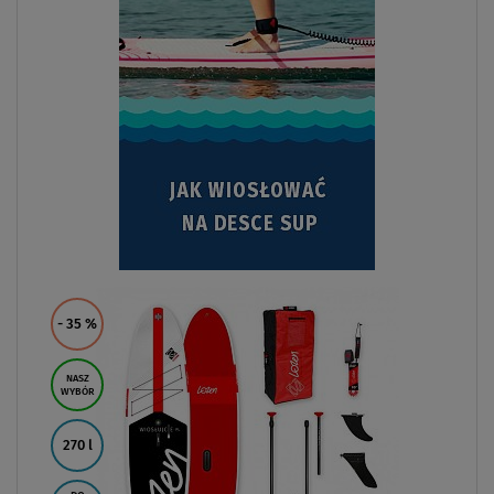
- 35
%
NASZ
WYBÓR
270 l