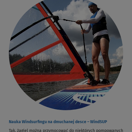
Nauka Windsurfingu na dmuchanej desce – WindSUP
Tak, żagiel można przymocować do niektórych pompowanych