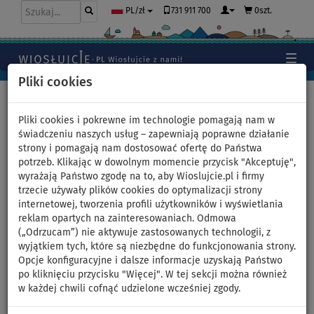
731 911 700
0szt.
PL/zł
Pliki cookies
Home
>
Kajaki, kanoe
>
Rekreacyjne
Pliki cookies i pokrewne im technologie pomagają nam w
świadczeniu naszych usług – zapewniają poprawne działanie
strony i pomagają nam dostosować ofertę do Państwa
Pompowany kajak AQUA
potrzeb. Klikając w dowolnym momencie przycisk "Akceptuję",
wyrażają Państwo zgodę na to, aby Wioslujcie.pl i firmy
MARINA LAXO 285
trzecie używały plików cookies do optymalizacji strony
internetowej, tworzenia profili użytkowników i wyświetlania
jednoosobowy - model 2021
reklam opartych na zainteresowaniach. Odmowa
(„Odrzucam”) nie aktywuje zastosowanych technologii, z
wyjątkiem tych, które są niezbędne do funkcjonowania strony.
DO
DO
DARMOWA
-39
%
95 kg
DOSTAWA
Opcje konfiguracyjne i dalsze informacje uzyskają Państwo
po kliknięciu przycisku "Więcej". W tej sekcji można również
Previous
Nex
w każdej chwili cofnąć udzielone wcześniej zgody.