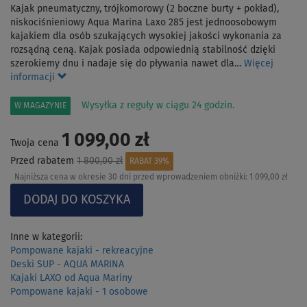
Kajak pneumatyczny, trójkomorowy (2 boczne burty + pokład),
niskociśnieniowy Aqua Marina Laxo 285 jest jednoosobowym
kajakiem dla osób szukających wysokiej jakości wykonania za
rozsądną ceną. Kajak posiada odpowiednią stabilność dzięki
szerokiemy dnu i nadaje się do pływania nawet dla…
Więcej
informacji
Wysyłka z reguły w ciągu 24 godzin.
W MAGAZYNIE
1 099,00 zł
Twoja cena
Przed rabatem
1 800,00 zł
RABAT 39%
Najniższa cena w okresie 30 dni przed wprowadzeniem obniżki:
1 099,00 zł
Inne w kategorii:
Pompowane kajaki - rekreacyjne
Deski SUP - AQUA MARINA
Kajaki LAXO od Aqua Mariny
Pompowane kajaki - 1 osobowe