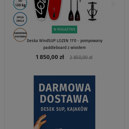
DO
130 kg
OPCJA
ŻAGLA
W MAGAZYNIE
DARMOWA
DOSTAWA
Deska WindSUP LOZEN 11'0 - pompowany
paddleboard z wiosłem
1 850,00 zł
2 850,00 zł
ZOBACZ