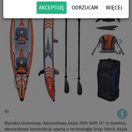
AKCEPTUJĘ
ODRZUCAM
WIĘCEJ
ID:
Wysokociśnieniowy, dwuosobowy kajak ZRAY Drift 14'' to świetna,
dwuosobowa konstrukcja oparta o technologię Drop-Stitch. Kajak