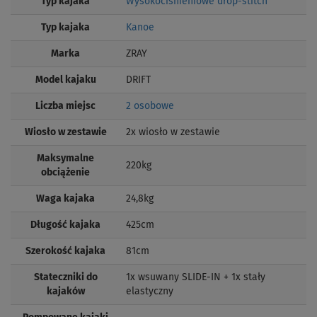
Typ kajaka
Wysokociśnieniowe drop-stitch
Typ kajaka
Kanoe
Marka
ZRAY
Model kajaku
DRIFT
Liczba miejsc
2 osobowe
Wiosło w zestawie
2x wiosło w zestawie
Maksymalne
220kg
obciążenie
Waga kajaka
24,8kg
Długość kajaka
425cm
Szerokość kajaka
81cm
Stateczniki do
1x wsuwany SLIDE-IN + 1x stały
kajaków
elastyczny