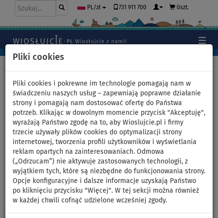
731 911 700
0szt.
PL/zł
Pliki cookies
Home
>
Kajaki, kanoe
>
Kanoe
Pliki cookies i pokrewne im technologie pomagają nam w
świadczeniu naszych usług – zapewniają poprawne działanie
strony i pomagają nam dostosować ofertę do Państwa
Pompowany kajak ZRAY DRIFT
potrzeb. Klikając w dowolnym momencie przycisk "Akceptuję",
wyrażają Państwo zgodę na to, aby Wioslujcie.pl i firmy
14'' dwuosobowy z wiosłami
trzecie używały plików cookies do optymalizacji strony
internetowej, tworzenia profili użytkowników i wyświetlania
DO
reklam opartych na zainteresowaniach. Odmowa
NASZ
SUPER
210 kg
WYBÓR
CENA
(„Odrzucam”) nie aktywuje zastosowanych technologii, z
wyjątkiem tych, które są niezbędne do funkcjonowania strony.
Previous
Nex
Opcje konfiguracyjne i dalsze informacje uzyskają Państwo
po kliknięciu przycisku "Więcej". W tej sekcji można również
w każdej chwili cofnąć udzielone wcześniej zgody.