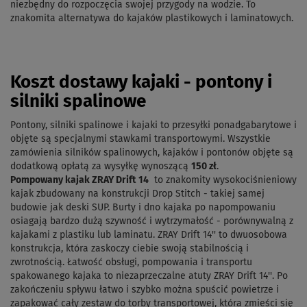
niezbędny do rozpoczęcia swojej przygody na wodzie. To
znakomita alternatywa do kajaków plastikowych i laminatowych.
Koszt dostawy kajaki - pontony i
silniki spalinowe
Pontony, silniki spalinowe i kajaki to przesyłki ponadgabarytowe i
objęte są specjalnymi stawkami transportowymi. Wszystkie
zamówienia silników spalinowych, kajaków i pontonów objęte są
dodatkową opłatą za wysyłkę wynoszącą
150 zł
.
Pompowany kajak ZRAY Drift
14
to znakomity wysokociśnieniowy
kajak zbudowany na konstrukcji Drop Stitch - takiej samej
budowie jak deski SUP. Burty i dno kajaka po napompowaniu
osiagają bardzo dużą szywność i wytrzymałość - porównywalną z
kajakami z plastiku lub laminatu. ZRAY Drift 14'' to dwuosobowa
konstrukcja, która zaskoczy ciebie swoją stabilnością i
zwrotnością. Łatwość obsługi, pompowania i transportu
spakowanego kajaka to niezaprzeczalne atuty ZRAY Drift 14''. Po
zakończeniu spływu łatwo i szybko można spuścić powietrze i
zapakować cały zestaw do torby transportowej, która zmieści się