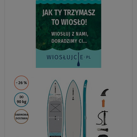
- 26
%
DO
90 kg
DARMOWA
DOSTAWA