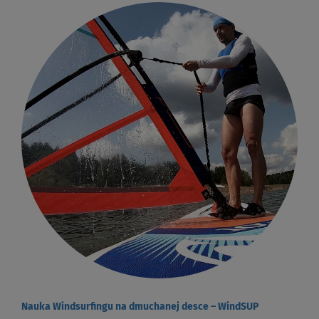
Nauka Windsurfingu na dmuchanej desce – WindSUP