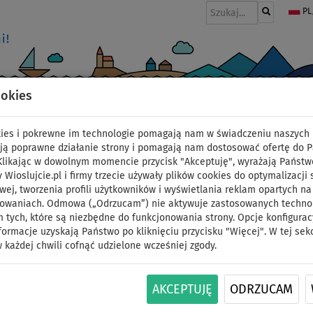
PL
ookies
I
PONTONY I SILNIKI
WIOSŁA
PĘDNIKI
MODA
AKCESORIA
okies i pokrewne im technologie pomagają nam w świadczeniu naszych 
itch
ją poprawne działanie strony i pomagają nam dostosować ofertę do 
 Klikając w dowolnym momencie przycisk "Akceptuję", wyrażają Państw
y Wioslujcie.pl i firmy trzecie używały plików cookies do optymalizacji 
Pompowany kajak TAHE
wej, tworzenia profili użytkowników i wyświetlania reklam opartych na
sowaniach. Odmowa („Odrzucam”) nie aktywuje zastosowanych technolo
 tych, które są niezbędne do funkcjonowania strony. Opcje konfigurac
dwuosobowy ze ster
formacje uzyskają Państwo po kliknięciu przycisku "Więcej". W tej sek
 każdej chwili cofnąć udzielone wcześniej zgody.
DO
NASZ
WIOSŁO W
DARMOWA
ID:
210 kg
WYBÓR
ZESTAWIE
DOSTAWA
AKCEPTUJĘ
ODRZUCAM
Breeze Full HP2 Pro to dwumiejscowy pompowan
który może wygodnie pomieścić dwóch dorosłyc