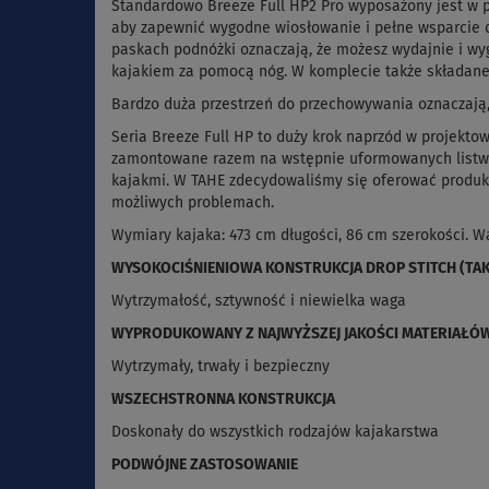
Standardowo Breeze Full HP2 Pro wyposażony jest w p
aby zapewnić wygodne wiosłowanie i pełne wsparcie 
paskach podnóżki oznaczają, że możesz wydajnie i wy
kajakiem za pomocą nóg. W komplecie także składane
Bardzo duża przestrzeń do przechowywania oznaczają, 
Seria Breeze Full HP to duży krok naprzód w projekt
zamontowane razem na wstępnie uformowanych listwac
kajakmi.
W TAHE zdecydowaliśmy się oferować produkt
możliwych problemach.
Wymiary kajaka: 473 cm długości, 86 cm szerokości. W
WYSOKOCIŚNIENIOWA KONSTRUKCJA DROP STITCH (TAK
Wytrzymałość, sztywność i niewielka waga
WYPRODUKOWANY Z NAJWYŻSZEJ JAKOŚCI MATERIAŁÓ
Wytrzymały, trwały i bezpieczny
WSZECHSTRONNA KONSTRUKCJA
Doskonały do wszystkich rodzajów kajakarstwa
PODWÓJNE ZASTOSOWANIE