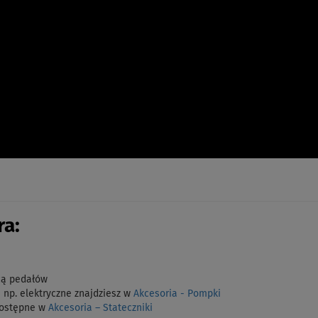
a:
cą
pedałów
p. elektryczne znajdziesz w
Akcesoria - Pompki
dostępne w
Akcesoria – Stateczniki