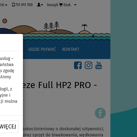
731 911 700
koszyk
0szt.
/zł
JAK ZACZĄĆ
GDZIE PŁYWAĆ
KONTAKT
usług –
Państwa
o zgodę
strony
 Breeze Full HP2 PRO -
gii, z
yjne i
em
cji można
WIĘCEJ
y kajak wysokociśnieniowy o doskonałej sztywności,
h wioślarzy oraz sprzęt do biwakowania, wędkowania