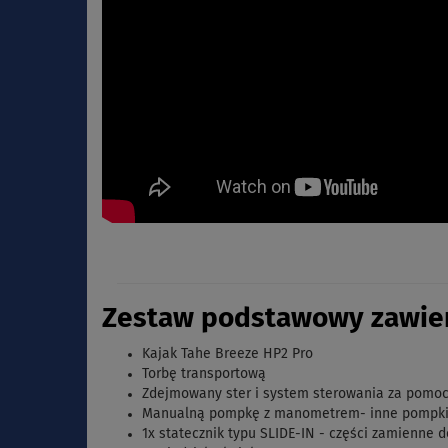
Zestaw podstawowy zawier
Kajak Tahe Breeze HP2 Pro
Torbę transportową
Zdejmowany
ster
i
system
sterowania
za
pomo
Manualną pompkę z manometrem- inne pompki n
1x statecznik typu SLIDE-IN - części zamienne 