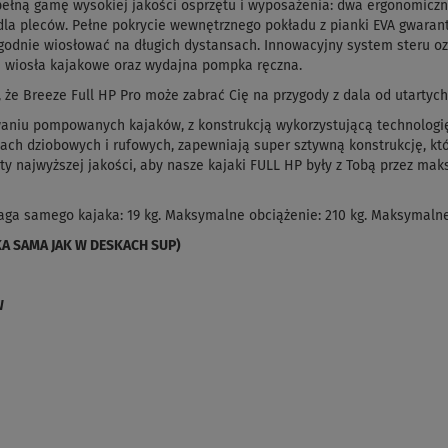
ełną gamę wysokiej jakości osprzętu i wyposażenia: dwa ergonomiczn
dla pleców.
Pełne
pokrycie wewnętrznego pokładu
z
pianki
EVA
gwaran
godnie wiosłować na długich dystansach. Innowacyjny
system steru oz
 wiosła kajakowe oraz wydajna pompka ręczna.
że Breeze Full HP Pro może zabrać Cię na przygody z dala od utartych
owaniu pompowanych kajaków, z konstrukcją wykorzystującą technologię
h dziobowych i rufowych, zapewniają super sztywną konstrukcję, k
y najwyższej jakości, aby nasze kajaki FULL HP były z Tobą przez ma
aga samego kajaka: 19 kg. Maksymalne obciążenie: 210 kg. Maksymalne 
A SAMA JAK W DESKACH SUP)
W