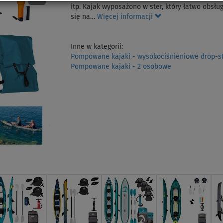
itp. Kajak wyposażono w ster, który łatwo obsł
się na…
Więcej informacji
Inne w kategorii:
Pompowane kajaki - wysokociśnieniowe drop-st
Pompowane kajaki - 2 osobowe