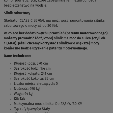
komór powietrznych, które zapewniają jej niezawodność i
bezpieczeństwo na wodzie.
Silnik zaburtowy
Gladiator CLASSIC B370AL ma możliwość zamontowania silnika
zaburtowego o mocy aż do 30 KM.
W Polsce bez dodatkowych uprawnień (patentu motorowodnego)
możemy prowadzić łódź, której silnik ma moc do 10 kW (czyli ok.
13,6KM). Jeżeli chcemy korzystać z silników o większej mocy
konieczne będzie uzyskanie patentu motorwodnego.
Dane techniczne:
Długość łodzi: 370 cm
Szerokość łodzi: 174 cm
Długość kokpitu: 241 cm
Szerokość kokpitu: 82 cm
Liczba miejsc siedzących: 5
Nośność: 690 kg
Waga: 64 kg
Kil: Tak
Maksymalna moc silnika: Do 22,3kW/30 KM
Typ rufy/pawęży: Stały