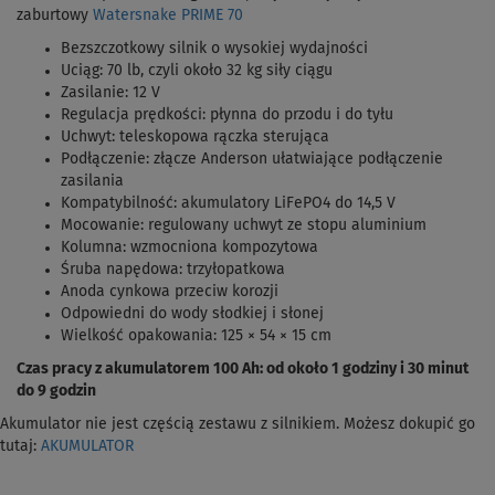
zaburtowy
Watersnake PRIME 70
Bezszczotkowy silnik o wysokiej wydajności
Uciąg: 70 lb, czyli około 32 kg siły ciągu
Zasilanie: 12 V
Regulacja prędkości: płynna do przodu i do tyłu
Uchwyt: teleskopowa rączka sterująca
Podłączenie: złącze Anderson ułatwiające podłączenie
zasilania
Kompatybilność: akumulatory LiFePO4 do 14,5 V
Mocowanie: regulowany uchwyt ze stopu aluminium
Kolumna: wzmocniona kompozytowa
Śruba napędowa: trzyłopatkowa
Anoda cynkowa przeciw korozji
Odpowiedni do wody słodkiej i słonej
Wielkość opakowania: 125 × 54 × 15 cm
Czas pracy z akumulatorem 100 Ah: od około 1 godziny i 30 minut
do 9 godzin
Akumulator nie jest częścią zestawu z silnikiem. Możesz dokupić go
tutaj:
AKUMULATOR