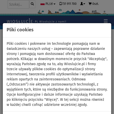
731 911 700
0szt.
PL/zł
Pliki cookies
Home
>
Pontony i silniki
Pliki cookies i pokrewne im technologie pomagają nam w
świadczeniu naszych usług – zapewniają poprawne działanie
strony i pomagają nam dostosować ofertę do Państwa
Ponton GLADIATOR CLASSIC
potrzeb. Klikając w dowolnym momencie przycisk "Akceptuję",
wyrażają Państwo zgodę na to, aby Wioslujcie.pl i firmy
B370AL black turquoise -
trzecie używały plików cookies do optymalizacji strony
internetowej, tworzenia profili użytkowników i wyświetlania
pompowana łódź z
reklam opartych na zainteresowaniach. Odmowa
(„Odrzucam”) nie aktywuje zastosowanych technologii, z
aluminiową podłogą - zestaw:
wyjątkiem tych, które są niezbędne do funkcjonowania strony.
Opcje konfiguracyjne i dalsze informacje uzyskają Państwo
bez silnika
po kliknięciu przycisku "Więcej". W tej sekcji można również
w każdej chwili cofnąć udzielone wcześniej zgody.
DO
WIOSŁO W