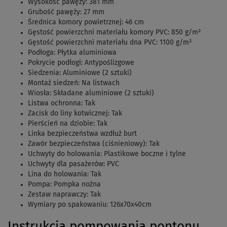
Wysokość pawęży: 381 mm
Grubość pawęży: 27 mm
Średnica komory powietrznej: 46 cm
Gęstość powierzchni materiału komory PVC: 850 g/m²
Gęstość powierzchni materiału dna PVC: 1100 g/m²
Podłoga: Płytka aluminiowa
Pokrycie podłogi: Antypoślizgowe
Siedzenia: Aluminiowe (2 sztuki)
Montaż siedzeń: Na listwach
Wiosła: Składane aluminiowe (2 sztuki)
Listwa ochronna: Tak
Zacisk do liny kotwicznej: Tak
Pierścień na dziobie: Tak
Linka bezpieczeństwa wzdłuż burt
Zawór bezpieczeństwa (ciśnieniowy): Tak
Uchwyty do holowania: Plastikowe boczne i tylne
Uchwyty dla pasażerów: PVC
Lina do holowania: Tak
Pompa: Pompka nożna
Zestaw naprawczy: Tak
Wymiary po spakowaniu:
126x70x40cm
Instrukcja pompowania pontonu