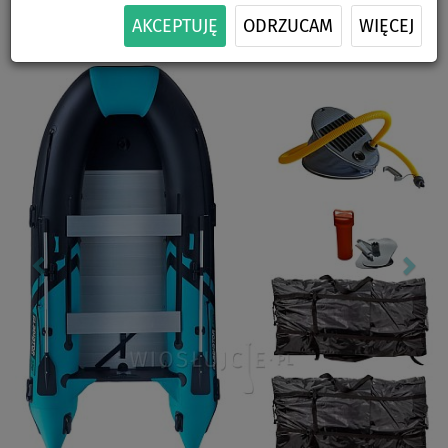
-11
%
ZESTAWIE
AKCEPTUJĘ
ODRZUCAM
WIĘCEJ
Previous
Nex