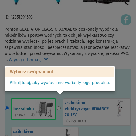
ID: 12351391593
Ponton GLADIATOR CLASSIC B370AL to doskonały wybór dla
miłośników sportów wodnych, takich jak wędkarstwo czy
rodzinne wycieczki po jeziorach i rzekach. Jego konstrukcja
zapewnia stabilność i bezpieczeństwo, a jednocześnie jest łatwy
w obsłudze i przechowywaniu. Wykonany z wysokiej jakości PVC,
…
Więcej informacji
Wybierz swój wariant
Kliknij tutaj, aby wybrać inne warianty tego produktu.
z silnikiem
bez silnika
elektrycznym ADVANCE
70 12V
(
3 649,00 zł
)
(
6 259,00 zł
)
z silnikiem