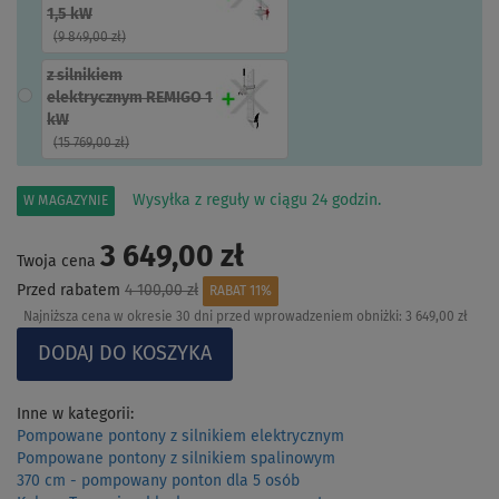
1,5 kW
(
9 849,00 zł
)
z silnikiem
elektrycznym REMIGO 1
kW
(
15 769,00 zł
)
Wysyłka z reguły w ciągu 24 godzin.
W MAGAZYNIE
3 649,00 zł
Twoja cena
Przed rabatem
4 100,00 zł
RABAT 11%
Najniższa cena w okresie 30 dni przed wprowadzeniem obniżki:
3 649,00 zł
Inne w kategorii:
Pompowane pontony z silnikiem elektrycznym
Pompowane pontony z silnikiem spalinowym
370 cm - pompowany ponton dla 5 osób