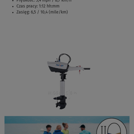
Prędkość: 5,4 mph / 8,7 km/h
Czas pracy: 1:12 hh:mm
Zasięg: 6,5 / 10,4 (mile/km)