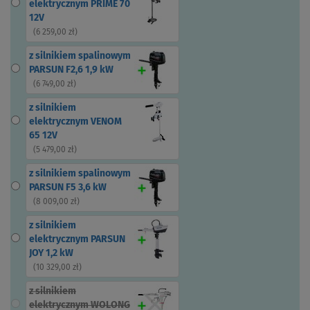
elektrycznym PRIME 70
12V
(
6 259,00 zł
)
z silnikiem spalinowym
PARSUN F2,6 1,9 kW
(
6 749,00 zł
)
z silnikiem
elektrycznym VENOM
65 12V
(
5 479,00 zł
)
z silnikiem spalinowym
PARSUN F5 3,6 kW
(
8 009,00 zł
)
z silnikiem
elektrycznym PARSUN
JOY 1,2 kW
(
10 329,00 zł
)
z silnikiem
elektrycznym WOLONG