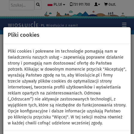
731 911 700
0szt.
PL/zł
Pliki cookies
Home
>
Kajaki, kanoe
>
Uniwersalne hybrydowe
Pliki cookies i pokrewne im technologie pomagają nam w
świadczeniu naszych usług – zapewniają poprawne działanie
strony i pomagają nam dostosować ofertę do Państwa
potrzeb. Klikając w dowolnym momencie przycisk "Akceptuję",
Pompowany kajak SPINERA
wyrażają Państwo zgodę na to, aby Wioslujcie.pl i firmy
trzecie używały plików cookies do optymalizacji strony
TENAYA 140 - dwuosobowy -
internetowej, tworzenia profili użytkowników i wyświetlania
reklam opartych na zainteresowaniach. Odmowa
wariant: zestaw podstawowy
(„Odrzucam”) nie aktywuje zastosowanych technologii, z
wyjątkiem tych, które są niezbędne do funkcjonowania strony.
Opcje konfiguracyjne i dalsze informacje uzyskają Państwo
DO
NASZ
DARMOWA
-22
%
WYBÓR
DOSTAWA
po kliknięciu przycisku "Więcej". W tej sekcji można również
w każdej chwili cofnąć udzielone wcześniej zgody.
Previous
Nex