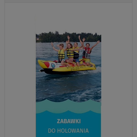
Previous
Next
- 25
%
DLA
DWOJGA
SUPER
CENA
WIOSŁO W
ZESTAWIE
OPCJA
SIEDZISKA
W MAGAZYNIE
DARMOWA
DOSTAWA
Zestaw 2 desek SUP SUN REFLECTIONS M 10'8''
MINICOMBO Ocean Mirage + SUN REFLECTIONS XXL
11'6'' COMBO Ocean Mirage - rodzinny komp
1 950,00 zł
2 600,00 zł