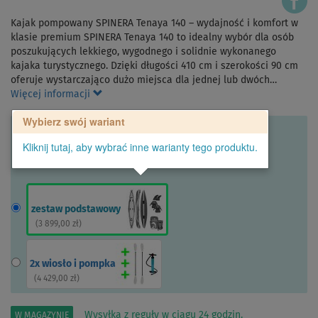
Kajak pompowany SPINERA Tenaya 140 – wydajność i komfort w
klasie premium SPINERA Tenaya 140 to idealny wybór dla osób
poszukujących lekkiego, wygodnego i solidnie wykonanego
kajaka turystycznego. Dzięki długości 410 cm i szerokości 90 cm
oferuje wystarczająco dużo miejsca dla jednej lub dwóch…
Więcej informacji
Wybierz swój wariant
Kliknij tutaj, aby wybrać inne warianty tego produktu.
zestaw podstawowy
(
3 899,00 zł
)
2x wiosło i pompka
(
4 429,00 zł
)
Wysyłka z reguły w ciągu 24 godzin.
W MAGAZYNIE