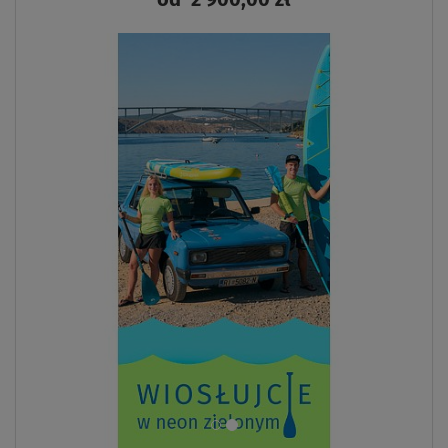
- 25
%
NASZ
WYBÓR
SUPER
CENA
OPCJA
SIEDZISKA
DARMOWA
DOSTAWA
WYPRZEDANE
Deska SUP F2 AXXIS 11'6 LIGHT BLUE model 2024 -
pompowany paddleboard
1 149,00 zł
1 299,00 zł