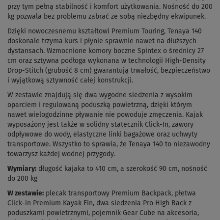
przy tym pełną stabilność i komfort użytkowania. Nośność do 200
kg pozwala bez problemu zabrać ze sobą niezbędny ekwipunek.
Dzięki nowoczesnemu kształtowi Premium Touring, Tenaya 140
doskonale trzyma kurs i płynie sprawnie nawet na dłuższych
dystansach. Wzmocnione komory boczne Spintex o średnicy 27
cm oraz sztywna podłoga wykonana w technologii High-Density
Drop-Stitch (grubość 8 cm) gwarantują trwałość, bezpieczeństwo
i wyjątkową sztywność całej konstrukcji.
W zestawie znajdują się dwa wygodne siedzenia z wysokim
oparciem i regulowaną poduszką powietrzną, dzięki którym
nawet wielogodzinne pływanie nie powoduje zmęczenia. Kajak
wyposażony jest także w solidny statecznik Click-In, zawory
odpływowe do wody, elastyczne linki bagażowe oraz uchwyty
transportowe. Wszystko to sprawia, że Tenaya 140 to niezawodny
towarzysz każdej wodnej przygody.
Wymiary:
długość kajaka to 410 cm, a szerokość 90 cm, nośność
do 200 kg
W zestawie:
plecak transportowy Premium Backpack, płetwa
Click-in Premium Kayak Fin, dwa siedzenia Pro High Back z
poduszkami powietrznymi, pojemnik Gear Cube na akcesoria,