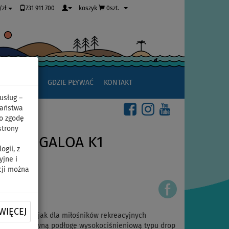
731 911 700
koszyk
0szt.
/zł
JAK ZACZĄĆ
GDZIE PŁYWAĆ
KONTAKT
usług –
Państwa
o zgodę
strony
I TANGALOA K1
gii, z
yjne i
cji można
WIĘCEJ
 stabilny kajak dla miłośników rekreacyjnych
ączącej sztywną podłogę wysokociśnieniową typu drop