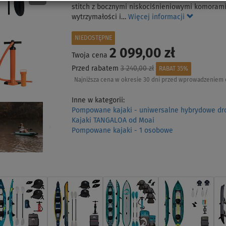
stitch z bocznymi niskociśnieniowymi komorami.
wytrzymałości i…
Więcej informacji
NIEDOSTĘPNE
2 099,00 zł
Twoja cena
Przed rabatem
3 240,00 zł
RABAT 35%
Najniższa cena w okresie 30 dni przed wprowadzeniem 
Inne w kategorii:
Pompowane kajaki - uniwersalne hybrydowe dro
Kajaki TANGALOA od Moai
Pompowane kajaki - 1 osobowe