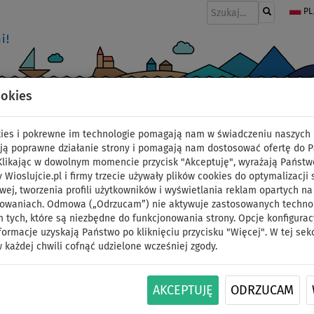
PL
ookies
I
PONTONY I SILNIKI
WIOSŁA
PĘDNIKI
MODA
AKCESORIA
okies i pokrewne im technologie pomagają nam w świadczeniu naszych 
ją poprawne działanie strony i pomagają nam dostosować ofertę do 
 Klikając w dowolnym momencie przycisk "Akceptuję", wyrażają Państw
y Wioslujcie.pl i firmy trzecie używały plików cookies do optymalizacji 
Pompowany kajak MOA
wej, tworzenia profili użytkowników i wyświetlania reklam opartych na
sowaniach. Odmowa („Odrzucam”) nie aktywuje zastosowanych technolo
 tych, które są niezbędne do funkcjonowania strony. Opcje konfigurac
jednoosobowy
formacje uzyskają Państwo po kliknięciu przycisku "Więcej". W tej sek
 każdej chwili cofnąć udzielone wcześniej zgody.
DO
DO
WIOSŁO W
DARMOWA
ID: 12351390271
-35
%
110 kg
ZESTAWIE
DOSTAWA
AKCEPTUJĘ
ODRZUCAM
Kajak Moai Tangaloa to bardzo wysokiej jakości,
spływów. Wykonany w hybrydowej konstrukcji ł