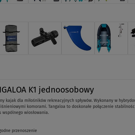
NGALOA K1 jednoosobowy
ilny kajak dla miłośników rekreacyjnych spływów. Wykonany w hybrydo
iśnieniowymi komorami. Tangaloa to doskonałe połączenie stabilności
s wspólnego wiosłowania.
godne przenoszenie