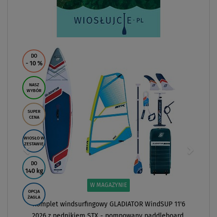
DO
- 10
%
NASZ
WYBÓR
SUPER
CENA
WIOSŁO W
ZESTAWIE
DO
140 kg
W MAGAZYNIE
OPCJA
ŻAGLA
Komplet windsurfingowy GLADIATOR WindSUP 11'6
2026 z pędnikiem STX - pompowany paddleboard,