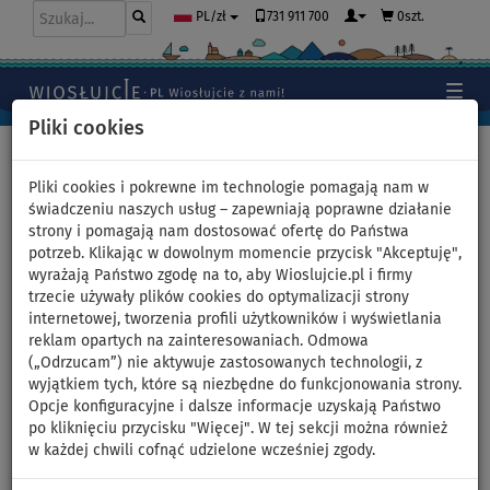
731 911 700
0szt.
PL/zł
Pliki cookies
Home
>
Kajaki, kanoe
>
Rekreacyjne
Pliki cookies i pokrewne im technologie pomagają nam w
świadczeniu naszych usług – zapewniają poprawne działanie
strony i pomagają nam dostosować ofertę do Państwa
Pompowany kajak AQUA
potrzeb. Klikając w dowolnym momencie przycisk "Akceptuję",
wyrażają Państwo zgodę na to, aby Wioslujcie.pl i firmy
MARINA LAXO 320
trzecie używały plików cookies do optymalizacji strony
internetowej, tworzenia profili użytkowników i wyświetlania
dwuosobowy - model 2022
reklam opartych na zainteresowaniach. Odmowa
(„Odrzucam”) nie aktywuje zastosowanych technologii, z
wyjątkiem tych, które są niezbędne do funkcjonowania strony.
DO
WIOSŁO W
DARMOWA
-25
%
ZESTAWIE
DOSTAWA
Opcje konfiguracyjne i dalsze informacje uzyskają Państwo
po kliknięciu przycisku "Więcej". W tej sekcji można również
Previous
Nex
w każdej chwili cofnąć udzielone wcześniej zgody.