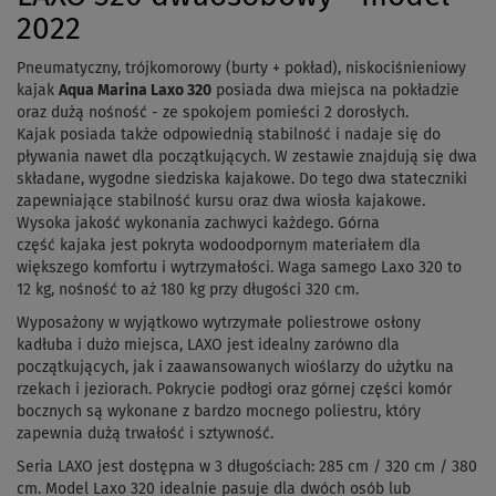
2022
Pneumatyczny, trójkomorowy (burty + pokład), niskociśnieniowy
kajak
Aqua Marina Laxo 320
posiada dwa miejsca na pokładzie
oraz dużą nośność - ze spokojem pomieści 2 dorosłych.
Kajak posiada także odpowiednią stabilność i nadaje się do
pływania nawet dla początkujących. W zestawie znajdują się dwa
składane, wygodne siedziska kajakowe. Do tego dwa stateczniki
zapewniające stabilność kursu oraz dwa wiosła kajakowe.
Wysoka jakość wykonania zachwyci każdego. Górna
część kajaka jest pokryta wodoodpornym materiałem dla
większego komfortu i wytrzymałości. Waga samego Laxo 320 to
12 kg, nośność to aż 180 kg przy długości 320 cm.
Wyposażony w wyjątkowo wytrzymałe poliestrowe osłony
kadłuba i dużo miejsca, LAXO jest idealny zarówno dla
początkujących, jak i zaawansowanych wioślarzy do użytku na
rzekach i jeziorach. Pokrycie podłogi oraz górnej części komór
bocznych są wykonane z bardzo mocnego poliestru, który
zapewnia dużą trwałość i sztywność.
Seria LAXO jest dostępna w 3 długościach: 285 cm / 320 cm / 380
cm. Model Laxo 320 idealnie pasuje dla dwóch osób lub