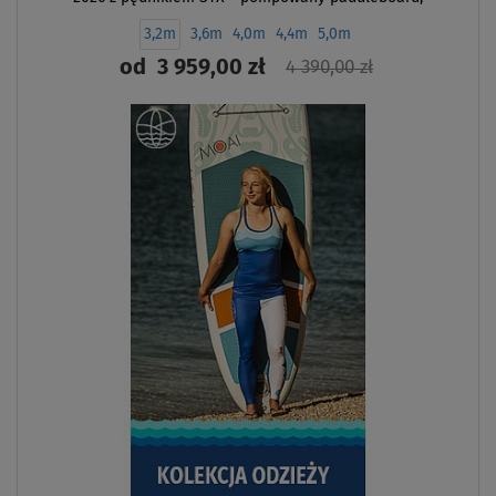
windsurfing
3,2m
3,6m
4,0m
4,4m
5,0m
od
3 959,00 zł
4 390,00 zł
ZOBACZ