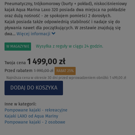
Pneumatyczny, trójkomorowy (burty + pokład), niskociśnieniowy
kajak Aqua Marina Laxo 320 posiada dwa miejsca na pokładzie
oraz dużą nośność - ze spokojem pomieści 2 dorosłych.
Kajak posiada także odpowiednią stabilność i nadaje się do
pływania nawet dla początkujących. W zestawie znajdują się
dwa…
Więcej informacji
Wysyłka z reguły w ciągu 24 godzin.
W MAGAZYNIE
1 499,00 zł
Twoja cena
Przed rabatem
1 990,00 zł
RABAT 25%
Najniższa cena w okresie 30 dni przed wprowadzeniem obniżki:
1 499,00 zł
Inne w kategorii:
Pompowane kajaki - rekreacyjne
Kajaki LAXO od Aqua Mariny
Pompowane kajaki - 2 osobowe